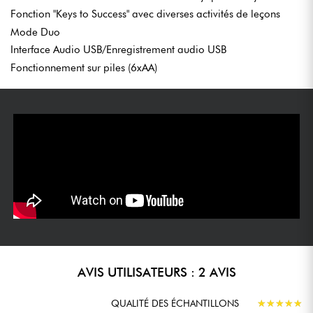
Fonction "Keys to Success" avec diverses activités de leçons
LES AVIS DE NOS EXPERTS
Mode Duo
Ses touches sensibles à la vélocité offrent une sensation
Interface Audio USB/Enregistrement audio USB
authentique de jouer d'un vrai piano, et les nombreuses
Fonctionnement sur piles (6xAA)
voix et styles d'accompagnement rendent l'apprentissage
amusant et stimulant.
Sa facilité d'utilisation, ses nombreuses fonctionnalités
éducatives et sa qualité sonore exceptionnelle en font un
outil d'apprentissage précieux pour les débutants et les
joueurs intermédiaires.
AVIS UTILISATEURS : 2 AVIS
QUALITÉ DES ÉCHANTILLONS
★
★
★
★
★
★
★
★
★
★