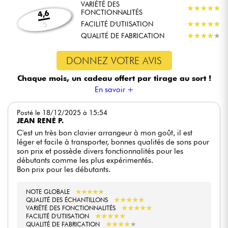
VARIÉTÉ DES
★
★
★
★
★
★
★
★
★
★
FONCTIONNALITÉS
4,6
FACILITÉ D'UTIISATION
★
★
★
★
★
★
★
★
★
★
5
QUALITÉ DE FABRICATION
★
★
★
★
★
★
★
★
★
★
DONNEZ VOTRE AVIS
Chaque mois, un cadeau offert
par tirage au sort !
En savoir +
Posté le 18/12/2025 à 15:54
JEAN RENÉ P.
C'est un très bon clavier arrangeur à mon goût, il est
léger et facile à transporter, bonnes qualités de sons pour
son prix et possède divers fonctionnalités pour les
débutants comme les plus expérimentés.
Bon prix pour les débutants.
NOTE GLOBALE
★
★
★
★
★
★
★
★
★
★
★
★
★
★
★
★
★
★
★
★
QUALITÉ DES ÉCHANTILLONS
★
★
★
★
★
★
★
★
★
★
VARIÉTÉ DES FONCTIONNALITÉS
★
★
★
★
★
★
★
★
★
★
FACILITÉ D'UTIISATION
★
★
★
★
★
★
★
★
★
★
QUALITÉ DE FABRICATION