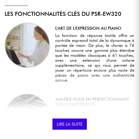
LES FONCTIONNALITÉS CLÉS DU PSR-EW320
L'ART DE L'EXPRESSION AU PIANO
La fonction de réponse tactile offre un
contrôle expressif total de la dynamique à
portée de main. De plus, le clavier à 76
touches couvre une gamme plus étendue
que les modèles classiques à 61 touches,
avec une extension d'une octave
supplémentaire, ce qui vous permet de
jouer un répertoire encore plus vaste de
pièces de piano avec une authenticité
accrue.
AMUSEZ VOUS EN PERFECTIONNANT
VOS COMPÉTENCES.
Entraînez-vous individuellement avec votre
main droite, votre main gauche ou les
deux en même temps. Répétez les phrases
LIRE LA SUITE
spécifiques autant de fois que vous le
souhaitez. Profitez de la diversité des
fonctionnalités de la leçon pour