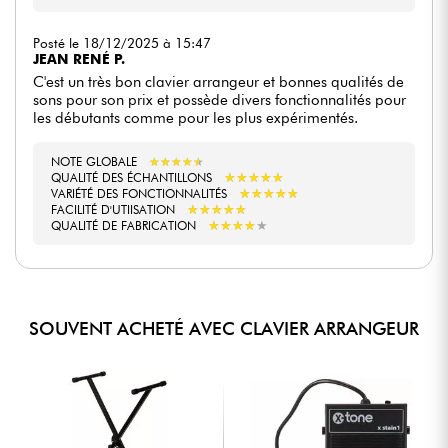
Posté le 18/12/2025 à 15:47
JEAN RENÉ P.
C'est un très bon clavier arrangeur et bonnes qualités de
sons pour son prix et possède divers fonctionnalités pour
les débutants comme pour les plus expérimentés.
NOTE GLOBALE
★
★
★
★
★
★
★
★
★
★
★
★
★
★
★
★
★
★
★
★
QUALITÉ DES ÉCHANTILLONS
★
★
★
★
★
★
★
★
★
★
VARIÉTÉ DES FONCTIONNALITÉS
★
★
★
★
★
★
★
★
★
★
FACILITÉ D'UTIISATION
★
★
★
★
★
★
★
★
★
★
QUALITÉ DE FABRICATION
SOUVENT ACHETÉ AVEC CLAVIER ARRANGEUR