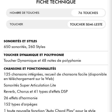
FICHE TECHNIQUE
perfectionner votre jeu. Choisissez parmi
les 122 morceaux dédiés aux leçons
disponibles votre préféré, et pratiquez-le
76 TOUCHES
NOMBRE DE TOUCHES
pour progresser tout en vous amusant.
TOUCHER SEMI-LESTE
TOUCHER
LES ACCORDS SIMPLIFIÉS
Ce clavier est équipé d'une fonction Auto
Chord Play pratique qui génère
SONORITÉS ET STYLES
automatiquement les accords appropriés,
650 sonorités, 260 Styles
vous permettant de créer des
progressions musicales authentiques et
d'enrichir votre palette de performances.
TOUCHER DYNAMIQUE ET POLYPHONIE
De plus, il propose des fonctions Style qui
Toucher Dynamique et 48 notes de polyphonie
jouent automatiquement les parties
rythmiques, les lignes de basse et les
CHANSONS ET FONCTIONNALITÉS
accords pour s'aligner parfaitement sur
125 chansons intégrées, recueil de chansons facile (disponible
vos accords d'une seule note ou d'accords
en téléchargement sur le Web)
complets. Ainsi, même en solo, vous
bénéficiez d'un accompagnement complet
Sonorités Super Articulation Lite
qui se synchronise automatiquement avec
vous.
Reverb, Chorus et 41 types d'effets DSP
26 effets d'harmonie
152 types d'arpèges
1 toute nouvelle fonction "Auto Chord Play" pour le style