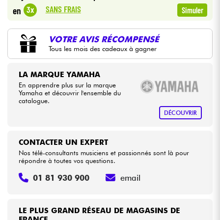
•
Star
'
S
Music
BRUXELLES
SANS FRAIS
3x
en
Simuler
•
Câbles & Access.
Star
'
S
Music
PARIS
VOTRE AVIS RÉCOMPENSÉ
Tous les mois des cadeaux à gagner
HiFi
LA MARQUE YAMAHA
Packs
En apprendre plus sur la marque
Yamaha et découvrir l'ensemble du
Voir nos marques
catalogue.
DÉCOUVRIR
CONTACTER UN EXPERT
Nos télé-consultants musiciens et passionnés sont là pour
répondre à toutes vos questions.
01 81 930 900
email
LE PLUS GRAND RÉSEAU DE MAGASINS DE
FRANCE