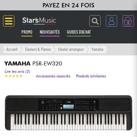
PAYEZ EN 24 FOIS
0
PROMO
NOUVEAUTÉS
GUIDES D'ACHAT
Langue
Accueil
Claviers & Pianos
Clavier arrangeur
Yamaha
Guitares & Basses
YAMAHA
PSR-EW320
Lire les avis (2)
★
★
★
★
★
★
★
★
★
★
Accessoires associés
Produits similaires
Amplis & Effets
Claviers & Pianos
Synthés & Sampleurs
Home Studio