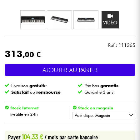
Casques
VIDÉO
Micros & HF
DJ
Ref : 111365
313
,00 €
Sono
AJOUTER AU PANIER
Eclairage
Livraison
gratuite
Prix bas
garantis
Batteries & Percu
Satisfait
ou
remboursé
Garantie 3 ans
Vents
Stock Internet
Stock en magasin
livrable en 24h
Voir dispo. Magasin
Violons & Quatuor
•
Star
'
S
Music
BORDEAUX
104.33 €
Payez
/ mois
par carte bancaire
Eveil Musical