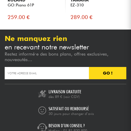
ROLAND
YAMAHA
GO:Piano 61P
EZ-310
259.00 €
289.00 €
Ne manquez rien
en recevant notre newsletter
Restez informé·e des bons plans, offres exclusives,
nouveautés...
GO !
LIVRAISON GRATUITE
dès 89 €
(voir CGV)
SATISFAIT OU REMBOURSÉ
30 jours pour changer d’avis
BESOIN D’UN CONSEIL ?
Hotline :
01 81 930 900