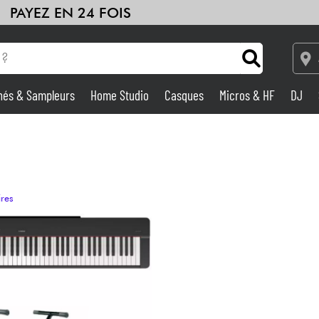
PAYEZ EN 24 FOIS
hés & Sampleurs
Home Studio
Casques
Micros & HF
DJ
Amplis & Effets
Home Studio
ires
DJ
Batteries & Percu
Eveil Musical