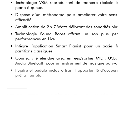
Technologie VRM reproduisant de manière réaliste le
piano à queue.
Dispose d’un métronome pour améliorer votre sen
efficacité.
Amplification de 2 x 7 Watts délivrant des sonorités plu
Technologie Sound Boost offrant un son plus per
performances en Live.
Intègre l’application Smart Pianist pour un accès f
partitions classiques.
Connectivité étendue avec entrées/sorties MIDI, USB, 
Audio Bluetooth pour un instrument de musique polyval
Pupitre et pédale inclus offrant l’opportunité d’acquér
prêt à l’emploi.
LES FONCTIONNALITÉS DU PIANO NUMÉRIQU
P225
CLAVIER GHC À 88 TOUCHES