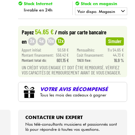
Stock Internet
Stock en magasin
livrable en 24h
Voir dispo. Magasin
•
Star
'
S
Music
BORDEAUX
54.65 €
Payez
/ mois
par carte bancaire
•
Star
'
S
Music
BRUXELLES
3x
4x
10x
12x
en
Simuler
•
Apport initial:
50.58 €
Mensualités:
11 x 54.65 €
Star
'
S
Music
LILLE
Montant financement:
556.42 €
Coût financement:
44.73 €
Montant total dù:
601.15 €
TAEG fixe:
16.9 %
•
Star
'
S
Music
LYON
UN CRÉDIT VOUS ENGAGE ET DOIT ÊTRE REMBOURSÉ. VÉRIFIEZ
VOS CAPACITÉS DE REMBOURSEMENT AVANT DE VOUS ENGAGER.
•
Star
'
S
Music
PARIS
•
VOTRE AVIS RÉCOMPENSÉ
Star
'
S
Music
TOULOUSE
Tous les mois des cadeaux à gagner
CONTACTER UN EXPERT
Nos télé-consultants musiciens et passionnés sont
là pour répondre à toutes vos questions.