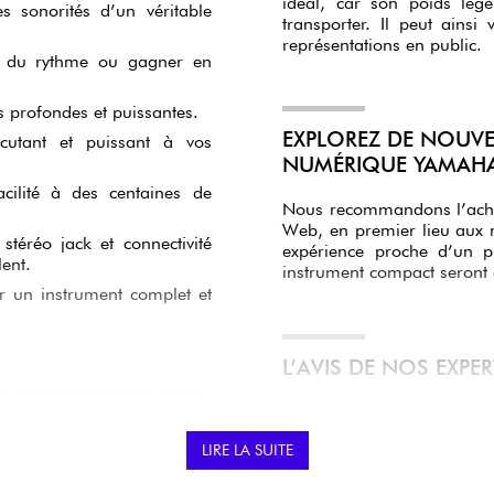
idéal, car son poids lég
s sonorités d’un véritable
transporter. Il peut ains
représentations en public.
s du rythme ou gagner en
s profondes et puissantes.
EXPLOREZ DE NOUVEL
cutant et puissant à vos
NUMÉRIQUE YAMAHA
acilité à des centaines de
Nous recommandons l’achat 
Web, en premier lieu aux 
stéréo jack et connectivité
expérience proche d’un p
ent.
instrument compact seront 
ir un instrument complet et
L’AVIS DE NOS EXPE
E PORTABLE YAMAHA
Une information essen
permet d’obtenir un to
LIRE LA SUITE
de profiter d’une bon
désirez apprendre le p