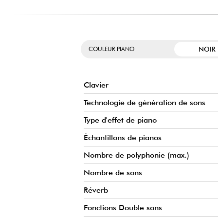
Le clavier P225 de Yamaha dispose d’un clavier GHC (G
dernier offre au pianiste une sensation de toucher p
acoustique classique. Les touches sont ainsi lestées af
marteaux que l’on retrouve dans les pianos à queue. C’est 
expressivité.
NOIR
COULEUR PIANO
SONORITÉS DE YAMAHA CFX
Ce piano numérique de la série P reproduit la sonorité d
concert Yamaha CFX, réputé pour sa richesse harmoniq
Clavier
Technologie de génération de sons
Type d'effet de piano
Échantillons de pianos
Nombre de polyphonie (max.)
Nombre de sons
Réverb
Fonctions Double sons