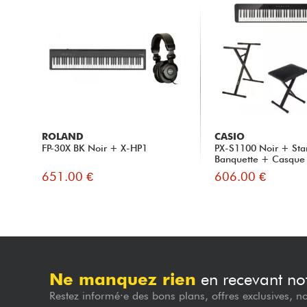
ROLAND
CASIO
FP-30X BK Noir + X-HP1
PX-S1100 Noir + St
Banquette + Casque
651.00 €
606.00 €
Ne manquez rien
en recevant not
Restez informé·e des bons plans, offres exclusives, n