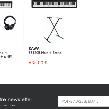
KAWAI
and +
ES120B Noir + Stand
 + x HP1
635.00 €
re newsletter
ouveautés...