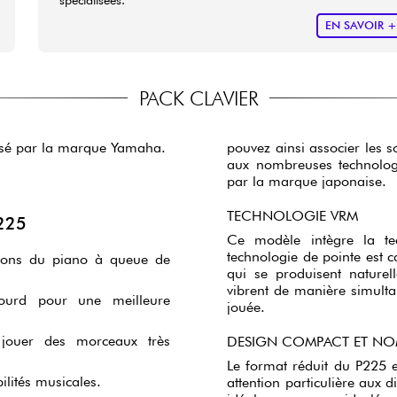
EN SAVOIR 
PACK CLAVIER
osé par la marque Yamaha.
pouvez ainsi associer les 
aux nombreuses technolog
par la marque japonaise.
TECHNOLOGIE VRM
225
Ce modèle intègre la tec
technologie de pointe est
 sons du piano à queue de
qui se produisent nature
vibrent de manière simulta
ourd pour une meilleure
jouée.
jouer des morceaux très
DESIGN COMPACT ET N
Le format réduit du P225 e
ilités musicales.
attention particulière aux d