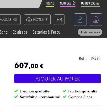
PROMO
NOUVEAUTÉS
GUIDES D'ACHAT
FR
MAGASINS
HOTLINE
0
Belgique
Sono
Eclairage
Batteries & Percu
de catégories
België
Claviers & Pianos
España
Casques
Deutschland
Ref : 119291
607
,00 €
Nederland
Sono
English
AJOUTER AU PANIER
Vents
Livraison
gratuite
Prix bas
garantis
Câbles & Access.
Satisfait
ou
remboursé
Garantie 3 ans