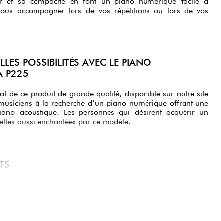
er et sa compacité en font un piano numérique facile à
i vous accompagner lors de vos répétitions ou lors de vos
LES POSSIBILITÉS AVEC LE PIANO
 P225
de ce produit de grande qualité, disponible sur notre site
musiciens à la recherche d’un piano numérique offrant une
iano acoustique. Les personnes qui désirent acquérir un
elles aussi enchantées par ce modèle.
RTS
tielle est la présence d’un clavier GHC à 88 touches. Il
ucher réaliste, mais aussi de jouer l’ensemble des notes et
ne largeur de touches. C’est un élément important si vous
iano dans de bonnes conditions dès le début.