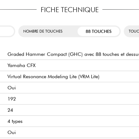
raded Hammer Compact). Ce
Ce modèle est recomm
roche de celle d’un piano
FICHE TECHNIQUE
Ce piano numérique pr
in de simuler le poids des
intègre des fonctionna
idéal pour développer votre
finition.
Nous avons particuli
88 TOUCHES
NOMBRE DE TOUCHES
TOUC
P225. Ces caractérist
grâce à son poids léger
u célèbre piano à queue de
design lui permet en 
ue et sa puissance. Vous
type de décoration.
Graded Hammer Compact (GHC) avec 88 touches et dessus
Yamaha CFX
Virtual Resonance Modeling Lite (VRM Lite)
Oui
192
24
4 types
Oui