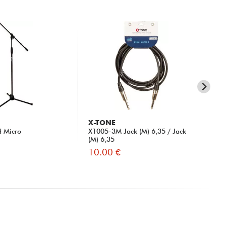
X-TONE
X-
d Micro
X1005-3M Jack (M) 6,35 / Jack
X3
(M) 6,35
Rig
10.00 €
35