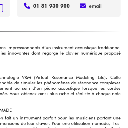
01 81 930 900
email
+
sons impressionnants d’un instrument acoustique traditionnel
ies innovantes dont regorge le clavier numérique proposé
hnologie VRM (Virtual Resonance Modeling Lite). Cette
 capable de simuler les phénomènes de résonance complexes
llement au sein d’un piano acoustique lorsque les cordes
née. Vous obtenez ainsi plus riche et réaliste à chaque note
OMADE
n fait un instrument parfait pour les musiciens portant une
imensions de leur clavier. Pour une utilisation nomade, il est