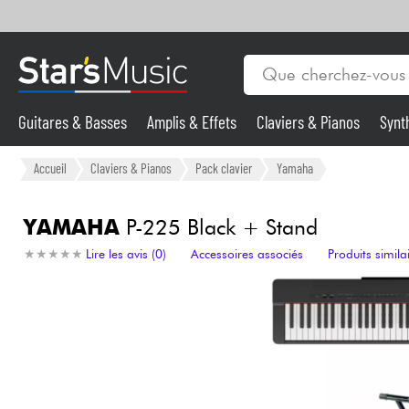
Guitares & Basses
Amplis & Effets
Claviers & Pianos
Synt
Vents
Guitares & Basses
Accueil
Claviers & Pianos
Pack clavier
Yamaha
Synthés & Sampleurs
YAMAHA
P-225 Black + Stand
★
★
★
★
★
★
★
★
★
★
Lire les avis (0)
Accessoires associés
Produits simila
Micros & HF
Eclairage
Violons & Quatuor