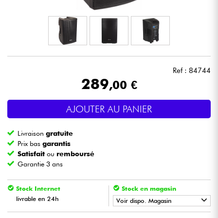
Casques
Micros & HF
DJ
Ref : 84744
289
,00 €
Sono
AJOUTER AU PANIER
Eclairage
Livraison
gratuite
Batteries & Percu
Prix bas
garantis
Satisfait
ou
remboursé
Garantie 3 ans
Vents
Stock Internet
Stock en magasin
Violons & Quatuor
livrable en 24h
Voir dispo. Magasin
Eveil Musical