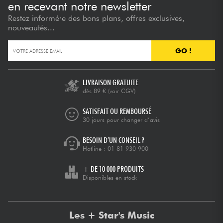
en recevant notre newsletter
Restez informé·e des bons plans, offres exclusives,
nouveautés...
GO !
LIVRAISON GRATUITE
dès 89 €
(voir CGV)
SATISFAIT OU REMBOURSÉ
30 jours pour changer d’avis
BESOIN D’UN CONSEIL ?
Hotline :
01 81 930 900
+ DE 10 000 PRODUITS
Disponibles en stock
Les + Star's Music