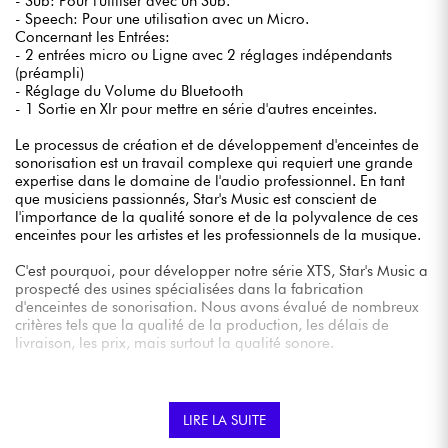
- Sub: Pour l'utiliser avec un Sub.
- Speech: Pour une utilisation avec un Micro.
Concernant les Entrées:
- 2 entrées micro ou Ligne avec 2 réglages indépendants
(préampli)
- Réglage du Volume du Bluetooth
- 1 Sortie en Xlr pour mettre en série d'autres enceintes.
Le processus de création et de développement d'enceintes de
sonorisation est un travail complexe qui requiert une grande
expertise dans le domaine de l'audio professionnel. En tant
que musiciens passionnés, Star's Music est conscient de
l'importance de la qualité sonore et de la polyvalence de ces
enceintes pour les artistes et les professionnels de la musique.
C'est pourquoi, pour développer notre série XTS, Star's Music a
prospecté des usines spécialisées dans la fabrication
d'enceintes de sonorisation. Nous avons évalué de nombreux
critères tels que la qualité de la production, les délais de
livraison, les prix, mais surtout la qualité sonore.
Nous avons testé différents modèles d'enceintes de
sonorisation, allant des plus abordables aux plus haut de
gamme, pour comparer les performances et les
LIRE LA SUITE
caractéristiques de chacune. Nous avons également étudié les