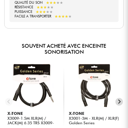
★
★
★
★
★
★
★
★
★
★
QUALITÉ DU SON
★
★
★
★
★
★
★
★
★
★
RÉSISTANCE
★
★
★
★
★
★
★
★
★
★
PUISSANCE
★
★
★
★
★
★
★
★
★
★
FACILE A TRANSPORTER
SOUVENT ACHETÉ AVEC ENCEINTE
SONORISATION
X-TONE
X-TONE
X3009-1.5M XLR(M) /
X3001-3M - XLR(M) / XLR(F)
JACK(M) 6.35 TRS X3009-
Golden Series
1.5M XL...