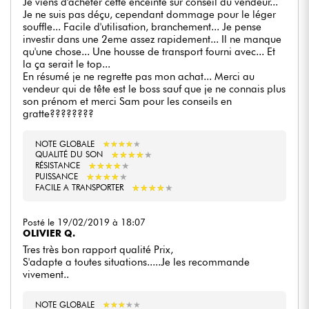
Je viens d'acheter cette enceinte sur conseil du vendeur...
Je ne suis pas déçu, cependant dommage pour le léger
souffle... Facile d'utilisation, branchement... Je pense
investir dans une 2eme assez rapidement... Il ne manque
qu'une chose... Une housse de transport fourni avec... Et
la ça serait le top...
En résumé je ne regrette pas mon achat... Merci au
vendeur qui de tête est le boss sauf que je ne connais plus
son prénom et merci Sam pour les conseils en
gratte????????
NOTE GLOBALE
★
★
★
★
★
★
★
★
★
★
★
★
★
★
★
★
★
★
★
★
QUALITÉ DU SON
★
★
★
★
★
★
★
★
★
★
RÉSISTANCE
★
★
★
★
★
★
★
★
★
★
PUISSANCE
★
★
★
★
★
★
★
★
★
★
FACILE A TRANSPORTER
Posté le 19/02/2019 à 18:07
OLIVIER Q.
Tres très bon rapport qualité Prix,
S'adapte a toutes situations.....Je les recommande
vivement..
NOTE GLOBALE
★
★
★
★
★
★
★
★
★
★