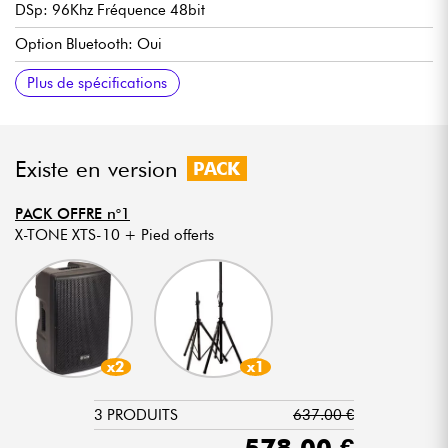
DSp: 96Khz Fréquence 48bit
Option Bluetooth: Oui
Type d'amplification: LF Class D HF Class B
Puissance d'amplification: LF175w + Hf75 W rms
Puissance de crête: LF310W + HF150W rms
THD: 0.05%
Crossover: 2.3khz
Dimensions: 365x365x565mm
Poids: 10.6kg
Plus de spécifications
Existe en version
PACK
PACK OFFRE n°1
X-TONE XTS-10 + Pied offerts
x2
x1
3 PRODUITS
637.00 €
578.00 €