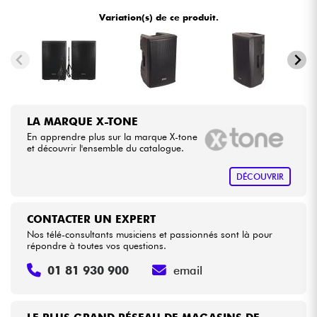
•
Star
'
S
Music
BORDEAUX
Variation(s) de ce produit.
•
Star
'
S
Music
BRUXELLES
Câbles & Access.
•
Star
'
S
Music
LILLE
HiFi
•
Star
'
S
Music
LYON
Packs
LA MARQUE X-TONE
•
Star
'
S
Music
PARIS
En apprendre plus sur la marque X-tone
Voir nos marques
et découvrir l'ensemble du catalogue.
•
Star
'
S
Music
TOULOUSE
DÉCOUVRIR
CONTACTER UN EXPERT
Nos télé-consultants musiciens et passionnés sont là pour
répondre à toutes vos questions.
01 81 930 900
email