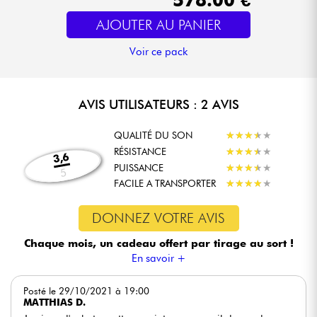
AJOUTER AU PANIER
Voir ce pack
AVIS UTILISATEURS : 2 AVIS
QUALITÉ DU SON
★
★
★
★
★
★
★
★
★
★
RÉSISTANCE
★
★
★
★
★
★
★
★
★
★
3,6
PUISSANCE
★
★
★
★
★
★
★
★
★
★
5
FACILE A TRANSPORTER
★
★
★
★
★
★
★
★
★
★
DONNEZ VOTRE AVIS
Chaque mois, un cadeau offert
par tirage au sort !
En savoir +
Posté le 29/10/2021 à 19:00
MATTHIAS D.