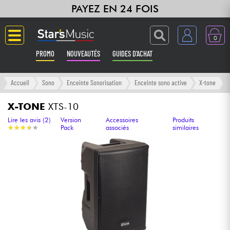
PAYEZ EN 24 FOIS
0
PROMO
NOUVEAUTÉS
GUIDES D'ACHAT
Langue
Accueil
Sono
Enceinte Sonorisation
Enceinte sono active
X-tone
Guitares & Basses
X-TONE
XTS-10
Lire les avis (2)
Version
Accessoires
Produits
★
★
★
★
★
★
★
★
★
★
Pack
associés
similaires
Amplis & Effets
Claviers & Pianos
Synthés & Sampleurs
Home Studio