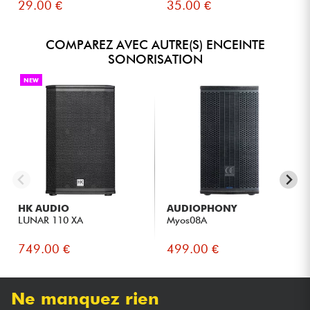
29.00 €
35.00 €
COMPAREZ AVEC AUTRE(S) ENCEINTE
SONORISATION
NEW
HK AUDIO
AUDIOPHONY
LUNAR 110 XA
Myos08A
749.00 €
499.00 €
Ne manquez rien