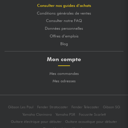
Consulter nos guides d’achats
Conditions générales de ventes
Consulter notre FAQ
Données personnelles
Offres d’emplois
Blog
Mon compte
Mes commandes
Mes adresses
Gibson Les Paul
Fender Stratocaster
Fender Telecaster
Gibson SG
Yamaha Clavinova
Yamaha PSR
Focusrite Scarlett
Guitare électrique pour débuter
Guitare acoustique pour débuter