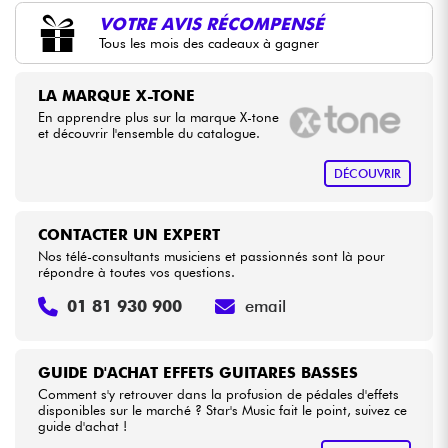
•
LA PÉDALE BY
Star
'
S
Music
VOTRE AVIS RÉCOMPENSÉ
Tous les mois des cadeaux à gagner
•
Câbles & Access.
Star
'
S
Music
BORDEAUX
•
LA MARQUE X-TONE
Star
'
S
Music
BRUGES
HiFi
En apprendre plus sur la marque X-tone
et découvrir l'ensemble du catalogue.
•
Star
'
S
Music
BRUXELLES
Packs
DÉCOUVRIR
•
Star
'
S
Music
LILLE
Voir nos marques
•
Star
'
S
Music
LYON
CONTACTER UN EXPERT
Nos télé-consultants musiciens et passionnés sont là pour
•
répondre à toutes vos questions.
Star
'
S
Music
PARIS
01 81 930 900
email
•
Star
'
S
Music
TOULOUSE
GUIDE D'ACHAT EFFETS GUITARES BASSES
Comment s'y retrouver dans la profusion de pédales d'effets
disponibles sur le marché ? Star's Music fait le point, suivez ce
guide d'achat !