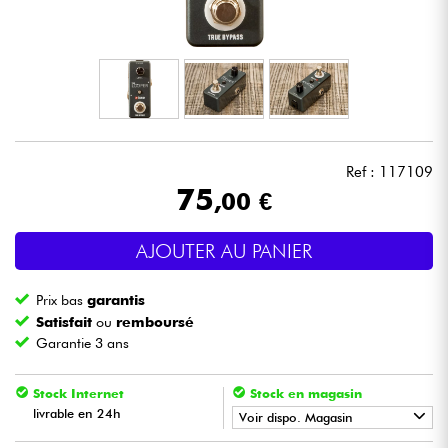
Casques
Micros & HF
DJ
Ref : 117109
Sono
75
,00 €
Eclairage
AJOUTER AU PANIER
Batteries & Percu
Prix bas
garantis
Satisfait
ou
remboursé
Vents
Garantie 3 ans
Violons & Quatuor
Stock Internet
Stock en magasin
livrable en 24h
Voir dispo. Magasin
Eveil Musical