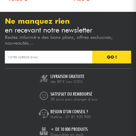
Ne manquez rien
en recevant notre newsletter
Restez informé·e des bons plans, offres exclusives,
nouveautés...
GO !
LIVRAISON GRATUITE
dès 89 €
(voir CGV)
SATISFAIT OU REMBOURSÉ
30 jours pour changer d’avis
BESOIN D’UN CONSEIL ?
Hotline :
01 81 930 900
+ DE 10 000 PRODUITS
Disponibles en stock