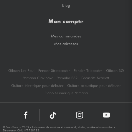
Blog
Mon compte
Mes commandes
Mes adresses
Gibson Les Paul
Fender Stratocaster
Fender Telecaster
Gibson SG
Yamaha Clavinova
Yamaha PSR
Focusrite Scarlett
Guitare électrique pour débuter
Guitare acoustique pour débuter
Piano Numérique Yamaha
© StarsMusic.fr 2009 - Instruments de musique et matériel dj, studio, lumière et sonorisation -
Déclaration CNIL N°1728182