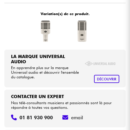
•
Star
'
S
Music
BRUXELLES
Variation(s) de ce produit.
Câbles & Access.
•
Star
'
S
Music
LILLE
HiFi
•
Star
'
S
Music
LYON
•
Packs
Star
'
S
Music
TOULOUSE
LA MARQUE UNIVERSAL
Voir nos marques
AUDIO
En apprendre plus sur la marque
Universal audio et découvrir l'ensemble
du catalogue.
DÉCOUVRIR
CONTACTER UN EXPERT
Nos télé-consultants musiciens et passionnés sont là pour
répondre à toutes vos questions.
01 81 930 900
email