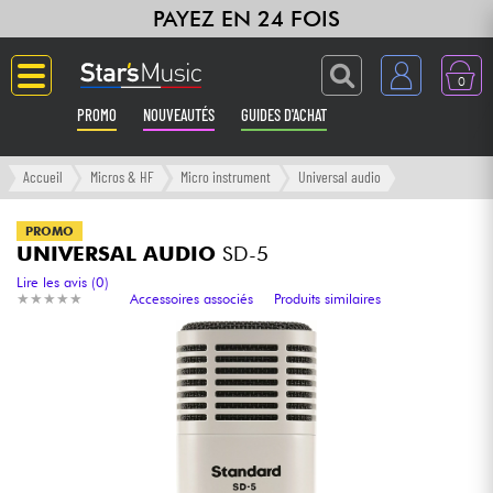
PAYEZ EN 24 FOIS
0
PROMO
NOUVEAUTÉS
GUIDES D'ACHAT
Langue
Accueil
Micros & HF
Micro instrument
Universal audio
Guitares & Basses
PROMO
UNIVERSAL AUDIO
SD-5
Amplis & Effets
Lire les avis (0)
★
★
★
★
★
★
★
★
★
★
Accessoires associés
Produits similaires
Claviers & Pianos
Synthés & Sampleurs
Home Studio