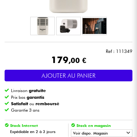
Casques
Micros & HF
DJ
Ref : 111349
Sono
179
,00 €
Eclairage
AJOUTER AU PANIER
Batteries & Percu
Livraison
gratuite
Prix bas
garantis
Vents
Satisfait
ou
remboursé
Garantie 3 ans
Violons & Quatuor
Stock Internet
Stock en magasin
Expédiable en 2 à 3 jours
Voir dispo. Magasin
Eveil Musical