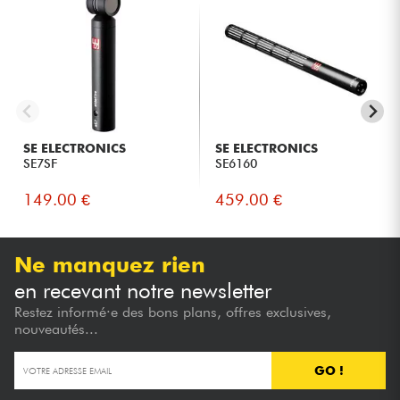
SE ELECTRONICS
SE ELECTRONICS
SE7SF
SE6160
149.00 €
459.00 €
Ne manquez rien
en recevant notre newsletter
Restez informé·e des bons plans, offres exclusives,
nouveautés...
GO !