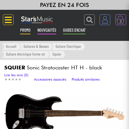
PAYEZ EN 24 FOIS
0
PROMO
NOUVEAUTÉS
GUIDES D'ACHAT
Langue
Accueil
Guitares & Basses
Guitare Electrique
Guitare électrique forme str
Squier
Guitares & Basses
SQUIER
Sonic Stratocaster HT H - black
Amplis & Effets
Lire les avis (0)
★
★
★
★
★
★
★
★
★
★
Accessoires associés
Produits similaires
Claviers & Pianos
Synthés & Sampleurs
Home Studio