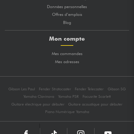
Données personnelles
Offres d’emplois
Blog
Mon compte
Mes commandes
Mes adresses
Gibson Les Paul
Fender Stratocaster
Fender Telecaster
Gibson SG
Yamaha Clavinova
Yamaha PSR
Focusrite Scarlett
Guitare électrique pour débuter
Guitare acoustique pour débuter
Piano Numérique Yamaha