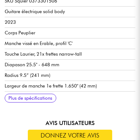
SKU Squier 0373301506
Guitare électrique solid body
2023
Corps Peuplier
Manche vissé en Erable, profil 'C'
Touche Laurier, 21x frettes narrow-tall
Diapason 25.5" - 648 mm
Radius 9.5” (241 mm)
Largeur de manche 1e frette 1.650" (42 mm)
Micro double-bobinage Squier aimants céramique
Volume
Tone
Chevalet fixe Squier 6-Saddle Top-Load Hardtail with Block
Mécaniques Squier bain d'huile
Verni manche uréthane satin
Verni corps polyester brillant
Tirants de cordes recommandés (en accord standard) 9.42,
Plus de spécifications
Saddles
9.46
AVIS UTILISATEURS
DONNEZ VOTRE AVIS