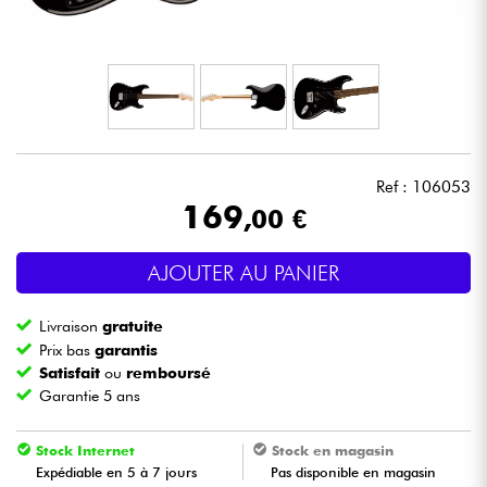
Casques
Micros & HF
DJ
Ref : 106053
Sono
169
,00 €
Eclairage
AJOUTER AU PANIER
Batteries & Percu
Livraison
gratuite
Prix bas
garantis
Vents
Satisfait
ou
remboursé
Garantie 5 ans
Violons & Quatuor
Stock Internet
Stock en magasin
Expédiable en 5 à 7 jours
Pas disponible en magasin
Eveil Musical