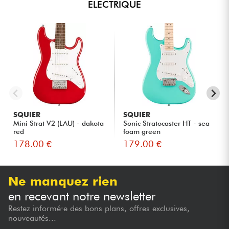
ELECTRIQUE
SQUIER
SQUIER
Mini Strat V2 (LAU) - dakota
Sonic Stratocaster HT - sea
red
foam green
178.00 €
179.00 €
Ne manquez rien
en recevant notre newsletter
Restez informé·e des bons plans, offres exclusives,
nouveautés...