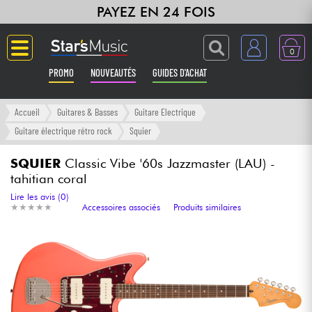
PAYEZ EN 24 FOIS
0
PROMO
NOUVEAUTÉS
GUIDES D'ACHAT
Langue
Accueil
Guitares & Basses
Guitare Electrique
Guitare électrique rétro rock
Squier
Guitares & Basses
SQUIER
Classic Vibe '60s Jazzmaster (LAU) -
tahitian coral
Amplis & Effets
Lire les avis (0)
★
★
★
★
★
★
★
★
★
★
Accessoires associés
Produits similaires
Claviers & Pianos
Synthés & Sampleurs
Home Studio