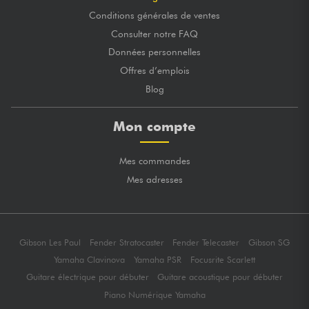
Conditions générales de ventes
Consulter notre FAQ
Données personnelles
Offres d’emplois
Blog
Mon compte
Mes commandes
Mes adresses
Gibson Les Paul
Fender Stratocaster
Fender Telecaster
Gibson SG
Yamaha Clavinova
Yamaha PSR
Focusrite Scarlett
Guitare électrique pour débuter
Guitare acoustique pour débuter
Piano Numérique Yamaha