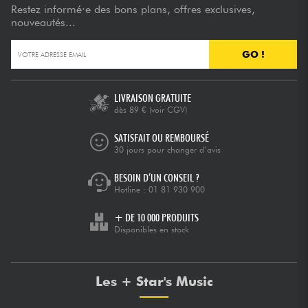
Restez informé·e des bons plans, offres exclusives,
nouveautés...
GO !
LIVRAISON GRATUITE
dès 89 €
(voir CGV)
SATISFAIT OU REMBOURSÉ
30 jours pour changer d’avis
BESOIN D’UN CONSEIL ?
Hotline :
01 81 930 900
+ DE 10 000 PRODUITS
Disponibles en stock
Les + Star's Music