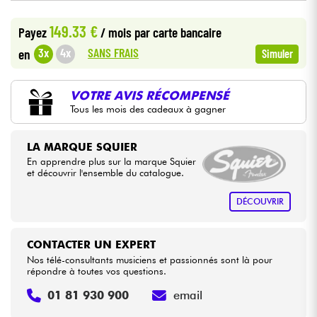
•
Star
'
S
Music
PARIS
149.33 €
Payez
/ mois
par carte bancaire
Câbles & Access.
SANS FRAIS
3x
4x
en
Simuler
HiFi
VOTRE AVIS RÉCOMPENSÉ
Packs
Tous les mois des cadeaux à gagner
Voir nos marques
LA MARQUE SQUIER
En apprendre plus sur la marque Squier
et découvrir l'ensemble du catalogue.
DÉCOUVRIR
CONTACTER UN EXPERT
Nos télé-consultants musiciens et passionnés sont là pour
répondre à toutes vos questions.
01 81 930 900
email