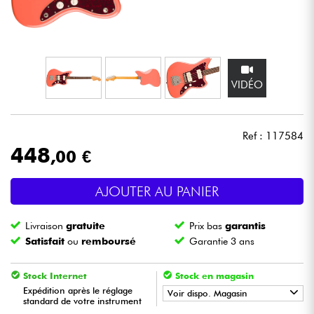
Casques
Micros & HF
VIDÉO
DJ
Sono
Ref : 117584
448
,00 €
Eclairage
AJOUTER AU PANIER
Batteries & Percu
Livraison
gratuite
Prix bas
garantis
Vents
Satisfait
ou
remboursé
Garantie 3 ans
Violons & Quatuor
Stock Internet
Stock en magasin
Expédition après le réglage
Voir dispo. Magasin
standard de votre instrument
Eveil Musical