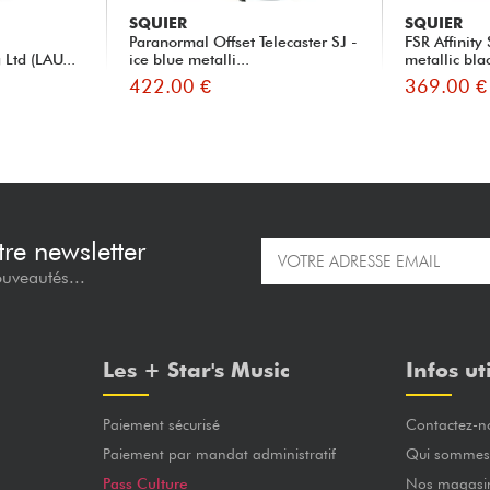
SQUIER
SQUIER
Paranormal Offset Telecaster SJ -
FSR Affinity
Ltd (LAU...
ice blue metalli...
metallic bla
422.00 €
369.00 €
re newsletter
ouveautés...
Les + Star's Music
Infos ut
Paiement sécurisé
Contactez-n
Paiement par mandat administratif
Qui sommes
Pass Culture
Nos magasi