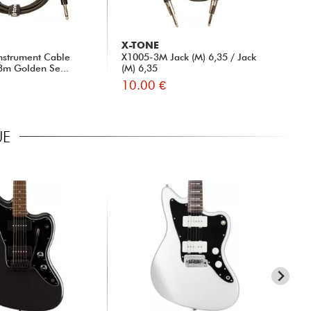
X-TONE
nstrument Cable
X1005-3M Jack (M) 6,35 / Jack
 3m Golden Se...
(M) 6,35
10.00 €
UE