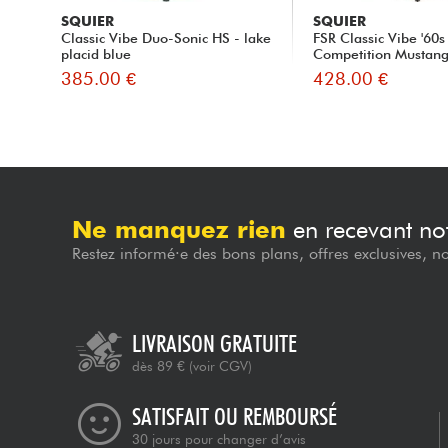
SQUIER
SQUIER
Classic Vibe Duo-Sonic HS - lake
FSR Classic Vibe '60s
placid blue
Competition Mustang 
385.00 €
428.00 €
Ne manquez rien
en recevant not
Restez informé·e des bons plans, offres exclusives, n
LIVRAISON GRATUITE
dès 89 €
(voir CGV)
SATISFAIT OU REMBOURSÉ
30 jours pour changer d’avis