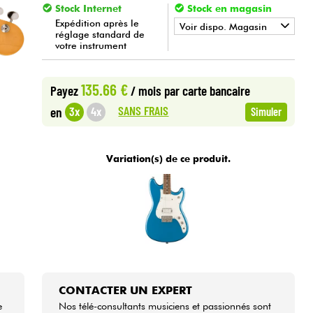
Stock Internet
Stock en magasin
Expédition après le
Voir dispo. Magasin
réglage standard de
votre instrument
•
Star
'
S
Music
LYON
135.66 €
Payez
/ mois
par carte bancaire
SANS FRAIS
3x
4x
en
Simuler
Variation(s) de ce produit.
CONTACTER UN EXPERT
e
Nos télé-consultants musiciens et passionnés sont