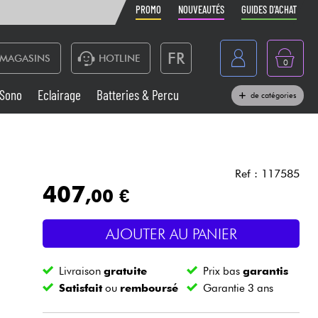
PROMO
NOUVEAUTÉS
GUIDES D'ACHAT
FR
MAGASINS
HOTLINE
0
Belgique
Sono
Eclairage
Batteries & Percu
de catégories
België
Claviers & Pianos
España
Casques
Deutschland
Ref : 117585
407
,00 €
Nederland
Sono
English
AJOUTER AU PANIER
Vents
Livraison
gratuite
Prix bas
garantis
Câbles & Access.
Satisfait
ou
remboursé
Garantie 3 ans