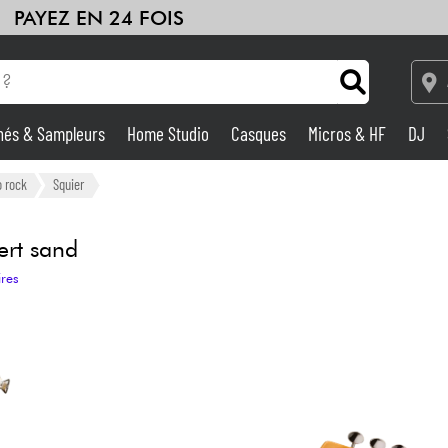
PAYEZ EN 24 FOIS
hés & Sampleurs
Home Studio
Casques
Micros & HF
DJ
Amplis & Effets
o rock
Squier
Home Studio
ert sand
ires
DJ
Batteries & Percu
Eveil Musical