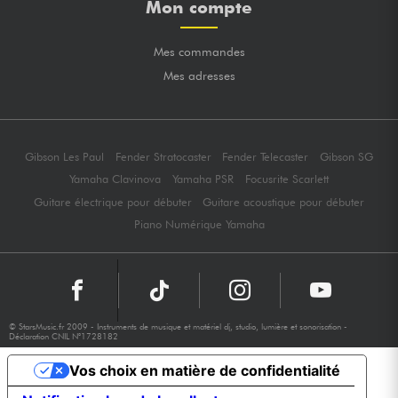
Mon compte
Mes commandes
Mes adresses
Gibson Les Paul
Fender Stratocaster
Fender Telecaster
Gibson SG
Yamaha Clavinova
Yamaha PSR
Focusrite Scarlett
Guitare électrique pour débuter
Guitare acoustique pour débuter
Piano Numérique Yamaha
© StarsMusic.fr 2009 - Instruments de musique et matériel dj, studio, lumière et sonorisation -
Déclaration CNIL N°1728182
Vos choix en matière de confidentialité