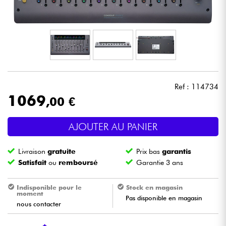
Casques
Micros & HF
DJ
Ref : 114734
Sono
1069
,00 €
Eclairage
AJOUTER AU PANIER
Batteries & Percu
Livraison
gratuite
Prix bas
garantis
Satisfait
ou
remboursé
Garantie 3 ans
Vents
Indisponible pour le
Stock en magasin
moment
Violons & Quatuor
Pas disponible en magasin
nous contacter
Eveil Musical