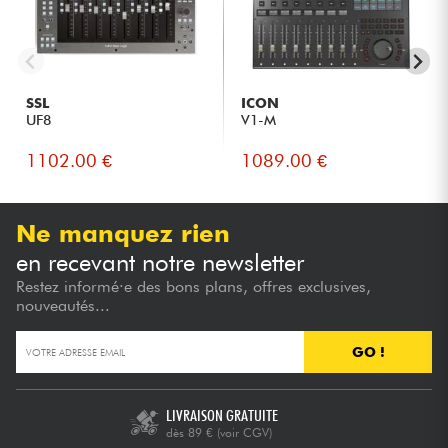
SSL
ICON
UF8
V1-M
1102.00 €
1089.00 €
Ne manquez rien
en recevant notre newsletter
Restez informé·e des bons plans, offres exclusives,
nouveautés...
GO !
LIVRAISON GRATUITE
dès 89 €
(voir CGV)