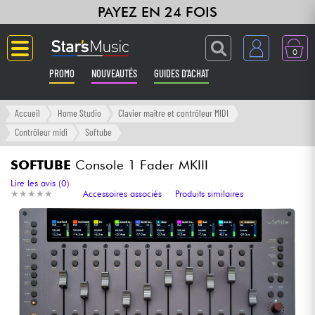
PAYEZ EN 24 FOIS
0
PROMO
NOUVEAUTÉS
GUIDES D'ACHAT
Langue
Accueil
Home Studio
Clavier maître et contrôleur MIDI
Contrôleur midi
Softube
Guitares & Basses
SOFTUBE
Console 1 Fader MKIII
Amplis & Effets
Lire les avis (0)
★
★
★
★
★
★
★
★
★
★
Accessoires associés
Produits similaires
Claviers & Pianos
Synthés & Sampleurs
Home Studio