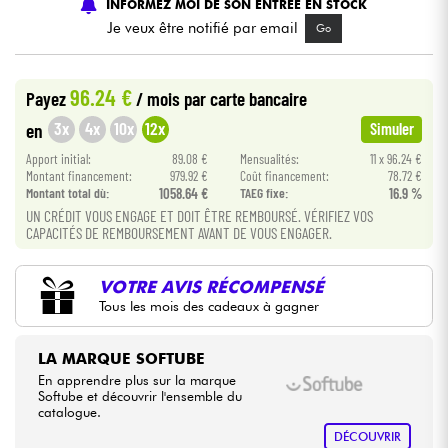
INFORMEZ MOI DE SON ENTREE EN STOCK
Je veux être notifié par email
Go
Câbles & Access.
96.24 €
Payez
/ mois
par carte bancaire
HiFi
3x
4x
10x
12x
en
Simuler
Packs
Apport initial:
89.08 €
Mensualités:
11 x 96.24 €
Montant financement:
979.92 €
Coût financement:
78.72 €
Montant total dù:
1058.64 €
TAEG fixe:
16.9 %
Voir nos marques
UN CRÉDIT VOUS ENGAGE ET DOIT ÊTRE REMBOURSÉ. VÉRIFIEZ VOS
CAPACITÉS DE REMBOURSEMENT AVANT DE VOUS ENGAGER.
VOTRE AVIS RÉCOMPENSÉ
Tous les mois des cadeaux à gagner
LA MARQUE SOFTUBE
En apprendre plus sur la marque
Softube et découvrir l'ensemble du
catalogue.
DÉCOUVRIR