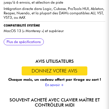
jusqu’à 6 envois, et sélection de piste
Intégration directe dans Logic, Cubase, ProTools HUI, Ableton,
Reaper, Nuendo, et la plupart des DAWs compatibles AU, VST,
VST3, ou AAX
COMPATIBILITÉ SYSTÈME
MacOS 13 (« Monterey ») et supérieur
LOGICIEL INCLUS
CONCEPTION PHYSIQUE
CONNECTIVITÉ
DIMENSIONS ET POIDS
Plus de spécifications
Console 1 Core Mixing Suite :
Dessus en aluminium anodisé
2 ports USB-C
Dimensions : 435 mm (L) x 51 mm (H) x 217,5 mm (P)
Modélisation de bande et de préamplification
Côtés et dos en plastique moulé par injection avec points de
Possibilité de chaîner jusqu’à 4 Console 1 Fader Mk3 et 1
Poids : 2,1 kg
connexion intégrés
Console 1 Channel Mk3
Filtres, mise en forme dynamique
Compatibilité VESA : 100 mm avec filets M4 sur les côtés
Alimentation via bus USB-C ou adaptateur secteur (inclus)
AVIS UTILISATEURS
Égaliseurs (moderne/vintage)
Compresseurs (FET Mk II, Opto, Bus Compressor)
DONNEZ VOTRE AVIS
Chaque mois, un cadeau offert
par tirage au sort !
En savoir +
SOUVENT ACHETÉ AVEC CLAVIER MAÎTRE ET
CONTRÔLEUR MIDI