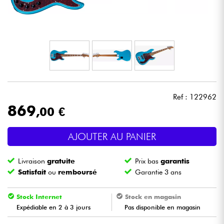
Casques
Micros & HF
DJ
Sono
Ref : 122962
869
,00 €
Eclairage
AJOUTER AU PANIER
Batteries & Percu
Livraison
gratuite
Prix bas
garantis
Vents
Satisfait
ou
remboursé
Garantie 3 ans
Violons & Quatuor
Stock Internet
Stock en magasin
Expédiable en 2 à 3 jours
Pas disponible en magasin
Eveil Musical