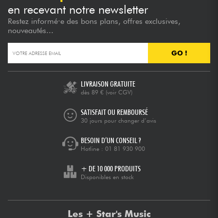
en recevant notre newsletter
Restez informé·e des bons plans, offres exclusives,
nouveautés...
GO !
LIVRAISON GRATUITE
dès 89 €
(voir CGV)
SATISFAIT OU REMBOURSÉ
30 jours pour changer d’avis
BESOIN D’UN CONSEIL ?
Hotline :
01 81 930 900
+ DE 10 000 PRODUITS
Disponibles en stock
Les + Star's Music