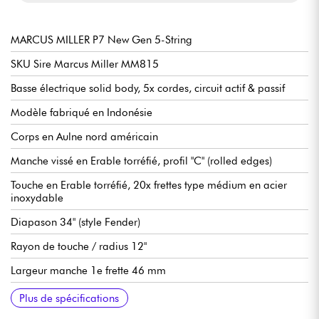
MARCUS MILLER P7 New Gen 5-String
SKU Sire Marcus Miller MM815
Basse électrique solid body, 5x cordes, circuit actif & passif
Modèle fabriqué en Indonésie
Corps en Aulne nord américain
Manche vissé en Erable torréfié, profil "C" (rolled edges)
Touche en Erable torréfié, 20x frettes type médium en acier
inoxydable
Diapason 34" (style Fender)
Rayon de touche / radius 12"
Largeur manche 1e frette 46 mm
Micros Sire Super-PJ Revolution Pickup set
Sire Marcus Heritage-3 preamp, débrayable active/passive
Volume
Tonalité (potentiomètre concentrique)
Balance micros
Aigus
Médiums / fréquence de médium (potentiomètre concentrique)
Basse
Mini sélecteur (modes actif / passif)
Chevalet Sire Marcus Miller Modern-S Bass
Mécaniques Sire Premium Light Weight Open Gear
Sillet en os
Finition corps brillant
Finition manche satin
Plus de spécifications
(18v via 2x piles 9v)