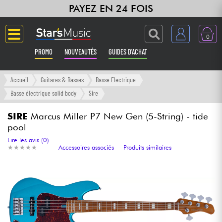
PAYEZ EN 24 FOIS
0
PROMO
NOUVEAUTÉS
GUIDES D'ACHAT
Langue
Accueil
Guitares & Basses
Basse Electrique
Basse électrique solid body
Sire
Guitares & Basses
SIRE
Marcus Miller P7 New Gen (5-String) - tide
pool
Amplis & Effets
Lire les avis (0)
★
★
★
★
★
★
★
★
★
★
Accessoires associés
Produits similaires
Claviers & Pianos
Synthés & Sampleurs
Home Studio