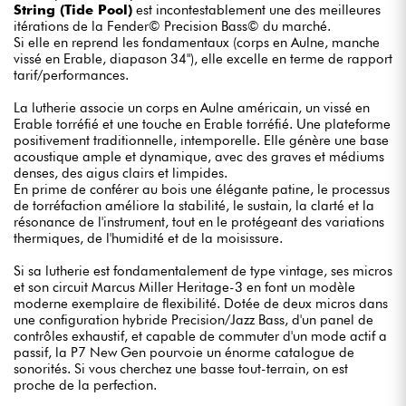
String (Tide Pool)
est incontestablement une des meilleures
itérations de la Fender© Precision Bass© du marché.
Si elle en reprend les fondamentaux (corps en Aulne, manche
vissé en Erable, diapason 34"), elle excelle en terme de rapport
tarif/performances.
La lutherie associe un corps en Aulne américain, un vissé en
Erable torréfié et une touche en Erable torréfié. Une plateforme
positivement traditionnelle, intemporelle. Elle génère une base
acoustique ample et dynamique, avec des graves et médiums
denses, des aigus clairs et limpides.
En prime de conférer au bois une élégante patine, le processus
de torréfaction améliore la stabilité, le sustain, la clarté et la
résonance de l'instrument, tout en le protégeant des variations
thermiques, de l'humidité et de la moisissure.
Si sa lutherie est fondamentalement de type vintage, ses micros
et son circuit Marcus Miller Heritage-3 en font un modèle
moderne exemplaire de flexibilité. Dotée de deux micros dans
une configuration hybride Precision/Jazz Bass, d'un panel de
contrôles exhaustif, et capable de commuter d'un mode actif a
passif, la P7 New Gen pourvoie un énorme catalogue de
sonorités. Si vous cherchez une basse tout-terrain, on est
proche de la perfection.