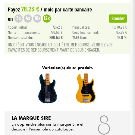
78.23 €
Payez
/ mois
par carte bancaire
Câbles & Access.
3x
4x
10x
12x
en
Simuler
Apport initial:
72.42 €
Mensualités:
11 x 78.23 €
HiFi
Montant financement:
796.58 €
Coût financement:
63.95 €
Montant total dù:
860.53 €
TAEG fixe:
16.9 %
UN CRÉDIT VOUS ENGAGE ET DOIT ÊTRE REMBOURSÉ. VÉRIFIEZ VOS
Packs
CAPACITÉS DE REMBOURSEMENT AVANT DE VOUS ENGAGER.
Voir nos marques
Variation(s) de ce produit.
LA MARQUE SIRE
En apprendre plus sur la marque Sire et
découvrir l'ensemble du catalogue.