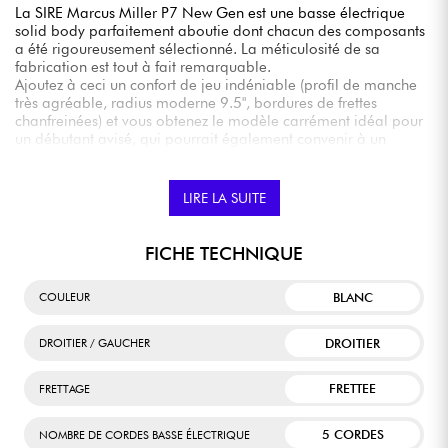
La SIRE Marcus Miller P7 New Gen est une basse électrique
solid body parfaitement aboutie dont chacun des composants
a été rigoureusement sélectionné. La méticulosité de sa
fabrication est tout à fait remarquable.
Ajoutez à ceci un confort de jeu indéniable (profil de manche
très agréable, radius moderne 9.5", bordures de frettes
chanfreinées) et vous obtenez le modèle carrément idéal pour
un débutant avisé, qui pourrait également convenir à un
musicien plus expérimenté qui cherche une basse de grande
qualité pour étoffer son arsenal.
Elle est incontestablement sur le podium des instruments de la
LIRE LA SUITE
catégorie milieu de gamme.
FICHE TECHNIQUE
BLANC
COULEUR
DROITIER
DROITIER / GAUCHER
FRETTEE
FRETTAGE
5 CORDES
NOMBRE DE CORDES BASSE ÉLECTRIQUE