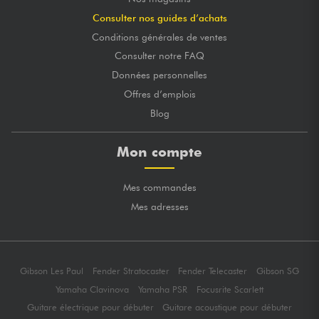
Consulter nos guides d’achats
Conditions générales de ventes
Consulter notre FAQ
Données personnelles
Offres d’emplois
Blog
Mon compte
Mes commandes
Mes adresses
Gibson Les Paul
Fender Stratocaster
Fender Telecaster
Gibson SG
Yamaha Clavinova
Yamaha PSR
Focusrite Scarlett
Guitare électrique pour débuter
Guitare acoustique pour débuter