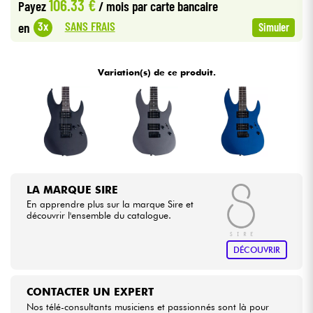
106.33 €
Payez
/ mois
par carte bancaire
SANS FRAIS
3x
en
Simuler
Câbles & Access.
HiFi
Variation(s) de ce produit.
Packs
Voir nos marques
LA MARQUE SIRE
En apprendre plus sur la marque Sire et
découvrir l'ensemble du catalogue.
DÉCOUVRIR
CONTACTER UN EXPERT
Nos télé-consultants musiciens et passionnés sont là pour