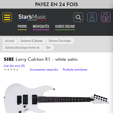
PAYEZ EN 24 FOIS
0
PROMO
NOUVEAUTÉS
GUIDES D'ACHAT
Langue
Accueil
Guitares & Basses
Guitare Electrique
Guitare électrique forme str
Sire
Guitares & Basses
SIRE
Larry Calrton X1 - white satin
Amplis & Effets
Lire les avis (0)
★
★
★
★
★
★
★
★
★
★
Accessoires associés
Produits similaires
Claviers & Pianos
Synthés & Sampleurs
Home Studio