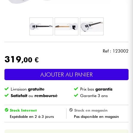
Casques
Micros & HF
DJ
Ref : 123002
Sono
319
,00 €
Eclairage
AJOUTER AU PANIER
Batteries & Percu
Livraison
gratuite
Prix bas
garantis
Satisfait
ou
remboursé
Garantie 3 ans
Vents
Stock Internet
Stock en magasin
Violons & Quatuor
Expédiable en 2 à 3 jours
Pas disponible en magasin
Eveil Musical