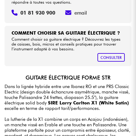
répondre à toutes vos questions.
01 81 930 900
email
COMMENT CHOISIR SA GUITARE ÉLECTRIQUE ?
Comment choisir sa guitare électrique ? Découvrez les types
de caisses, bois, micros et conseils pratiques pour trouver
l’instrument adapté à vos besoins.
CONSULTER
GUITARE ÉLECTRIQUE FORME STR
Dans la lignée hybride entre une Ibanez RG et une PRS Classic
Electric (design double échancrure asymétrique, manche vissé,
touche Palissandre 24 frettes, diapason 25.5"), la guitare
électrique solid body
SIRE Larry Carlton X1 (White Satin)
excelle en terme de rapport tarif/performances.
La lutherie de la X1 combine un corps en Acajou (indonésien),
un manche vissé en Erable et une touche en Palissandre. Une
plateforme parfaite pour un compromis entre épaisseur, clarté,
mordant, et dynamique. Les graves sont chaleureux, les