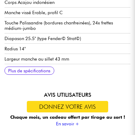
Corps Acajou indonésien
Manche vissé Erable, profil C
Touche Palissandre (bordures chanfreinées), 24x frettes
médium-jumbo
Diapason 25.5" (type Fender© Strat©)
Radius 14"
Largeur manche au sillet 43 mm
Set de micros double bobinage Sire Basic Humbucker
Volume
Tonalité (fonction coil-split via potentiomètre push/pull)
Sélecteur micros 3x positions
Chevalet / vibrato traditionnel Sire Basic Tremolo Bridge (2-
Mécaniques Sire Basic Tuners
Finition satin
Plus de spécifications
Point Tremolo Type)
AVIS UTILISATEURS
DONNEZ VOTRE AVIS
Chaque mois, un cadeau offert
par tirage au sort !
En savoir +