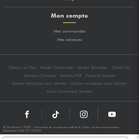
Mon compte
Mes commandes
Mes adresses
Gibson Les Paul
Fender Stratocaster
Fender Telecaster
Gibson SG
Yamaha Clavinova
Yamaha PSR
Focusrite Scarlett
Guitare électrique pour débuter
Guitare acoustique pour débuter
Piano Numérique Yamaha
© StarsMusic.fr 2009 - Instruments de musique et matériel dj, studio, lumière et sonorisation -
Déclaration CNIL N°1728182