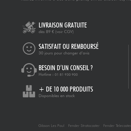
LIVRAISON GRATUITE
dès 89 €
(voir CGV)
SATISFAIT OU REMBOURSÉ
30 jours pour changer d’avis
BESOIN D’UN CONSEIL ?
Hotline :
01 81 930 900
+ DE 10 000 PRODUITS
Disponibles en stock
Gibson Les Paul
Fender Stratocaster
Fender Telecaste