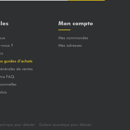
iles
Mon compte
ous
Mes commandes
-nous ?
Mes adresses
ns
os guides d’achats
énérales de ventes
otre FAQ
sonnelles
lois
lectrique pour débuter
Guitare acoustique pour débuter