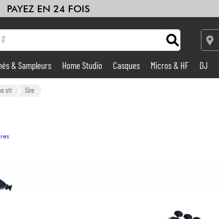
PAYEZ EN 24 FOIS
hés & Sampleurs
Home Studio
Casques
Micros & HF
DJ
Amplis & Effets
e str
Sire
Home Studio
ires
DJ
Batteries & Percu
Eveil Musical