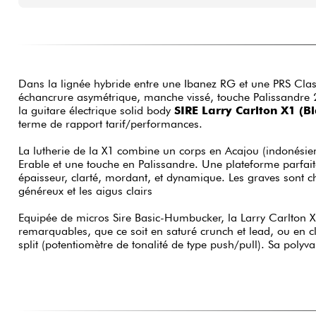
Dans la lignée hybride entre une Ibanez RG et une PRS Class
échancrure asymétrique, manche vissé, touche Palissandre 2
la guitare électrique solid body
SIRE Larry Carlton X1 (Bl
terme de rapport tarif/performances.
La lutherie de la X1 combine un corps en Acajou (indonésie
Erable et une touche en Palissandre. Une plateforme parfa
épaisseur, clarté, mordant, et dynamique. Les graves sont 
généreux et les aigus clairs
Equipée de micros Sire Basic-Humbucker, la Larry Carlton X
remarquables, que ce soit en saturé crunch et lead, ou en cla
split (potentiomètre de tonalité de type push/pull). Sa polyv