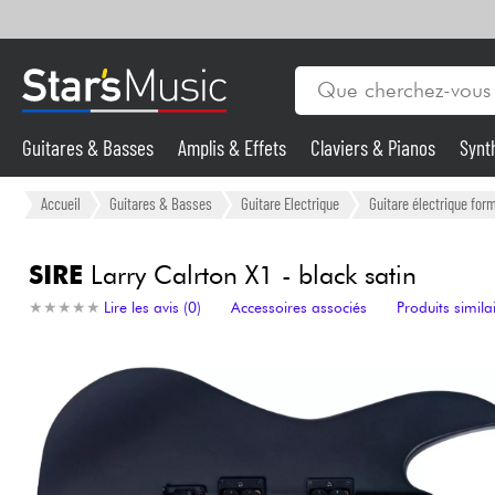
Guitares & Basses
Amplis & Effets
Claviers & Pianos
Synt
Vents
Guitares & Basses
Accueil
Guitares & Basses
Guitare Electrique
Guitare électrique form
Synthés & Sampleurs
SIRE
Larry Calrton X1 - black satin
★
★
★
★
★
★
★
★
★
★
Lire les avis (0)
Accessoires associés
Produits simila
Micros & HF
Eclairage
Violons & Quatuor