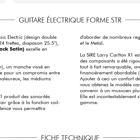
GUITARE ÉLECTRIQUE FORME STR
ic Electric (design double
d'aborder de nombreux regi
4 frettes, diapason 25.5"),
et le Metal.
ack Satin)
excelle en
La SIRE Larry Carlton X1 es
des composants a été rigour
n), un manche vissé en
tout à fait remarquable, av
ite pour un compromis entre
financièrement abordable (
chaleureux, les médiums
Ajouter à ceci un confort d
vous obtenez le modèle car
convenir à un musicien plu
1 produit des sonorités
Elle est incontestablement 
ir grâce à la fonction coil-
gamme.
alence vous permettra
FICHE TECHNIQUE