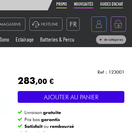
PROMO
NOUVEAUTÉS
GUIDES D'ACHAT
FR
MAGASINS
HOTLINE
0
Belgique
Sono
Eclairage
Batteries & Percu
de catégories
België
Claviers & Pianos
España
Casques
Deutschland
Ref : 123001
283
,00 €
Nederland
Sono
English
AJOUTER AU PANIER
Vents
Livraison
gratuite
Câbles & Access.
Prix bas
garantis
Satisfait
ou
remboursé