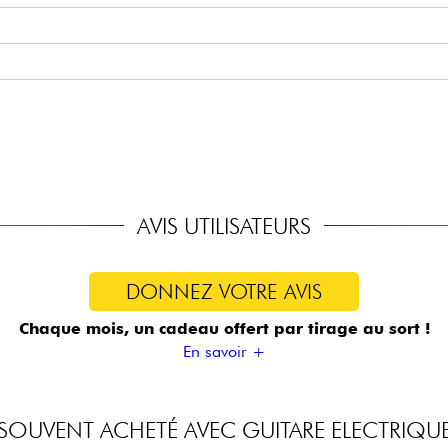
asic Humbucker
omètre push/pull)
sic Tremolo Bridge (2-Point Tremolo Type)
AVIS UTILISATEURS
DONNEZ VOTRE AVIS
Chaque mois, un cadeau offert
par tirage au sort !
En savoir +
SOUVENT ACHETÉ AVEC GUITARE ELECTRIQU