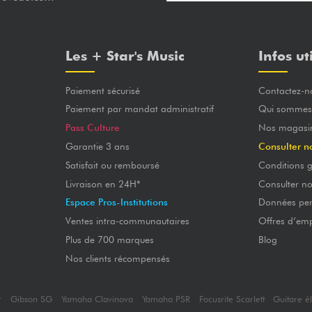
Les + Star's Music
Infos ut
Paiement sécurisé
Contactez-n
Paiement par mandat administratif
Qui sommes
Pass Culture
Nos magasi
Garantie 3 ans
Consulter n
Satisfait ou remboursé
Conditions g
Livraison en 24H*
Consulter n
Espace Pros-Institutions
Données per
Ventes intra-communautaires
Offres d’emp
Plus de 700 marques
Blog
Nos clients récompensés
r
Gibson SG
Yamaha Clavinova
Yamaha PSR
Focusrite Scarlett
Guitare é