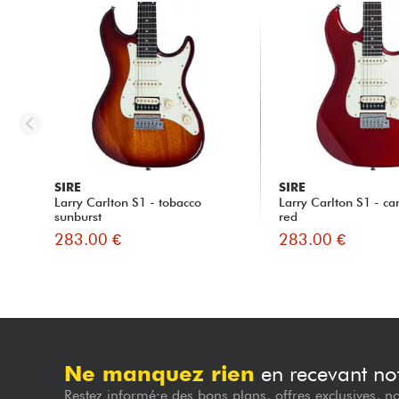
SIRE
SIRE
Larry Carlton S1 - tobacco
Larry Carlton S1 - c
sunburst
red
283.00 €
283.00 €
Ne manquez rien
en recevant not
Restez informé·e des bons plans, offres exclusives, n