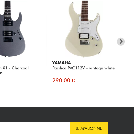
YAMAHA
IB
n X1 - Charcoal
Pacifica PAC112V - vintage white
GR
in
Tra
290.00 €
29
JE M'ABONNE