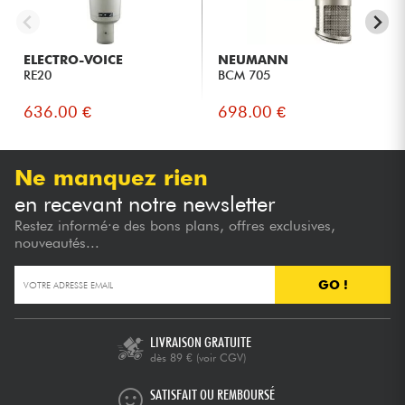
ELECTRO-VOICE
NEUMANN
RE20
BCM 705
636.00 €
698.00 €
Ne manquez rien
en recevant notre newsletter
Restez informé·e des bons plans, offres exclusives,
nouveautés...
GO !
LIVRAISON GRATUITE
dès 89 €
(voir CGV)
SATISFAIT OU REMBOURSÉ