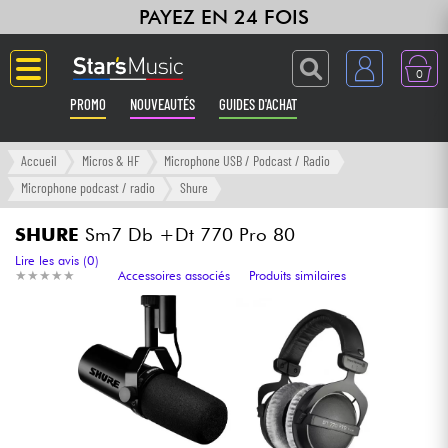
PAYEZ EN 24 FOIS
0
PROMO
NOUVEAUTÉS
GUIDES D'ACHAT
Langue
Accueil
Micros & HF
Microphone USB / Podcast / Radio
Microphone podcast / radio
Shure
Guitares & Basses
SHURE
Sm7 Db +Dt 770 Pro 80
Amplis & Effets
Lire les avis (0)
★
★
★
★
★
★
★
★
★
★
Accessoires associés
Produits similaires
Claviers & Pianos
Synthés & Sampleurs
Home Studio