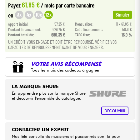
61.85 €
Payez
/ mois
par carte bancaire
•
Star
'
S
Music
BRUXELLES
3x
4x
10x
12x
en
Simuler
Câbles & Access.
•
Apport initial:
57.25 €
Mensualités:
11 x 61.85 €
Star
'
S
Music
LILLE
Montant financement:
629.75 €
Coût financement:
50.6 €
HiFi
Montant total dù:
680.35 €
TAEG fixe:
16.9 %
•
Star
'
S
Music
LYON
UN CRÉDIT VOUS ENGAGE ET DOIT ÊTRE REMBOURSÉ. VÉRIFIEZ VOS
CAPACITÉS DE REMBOURSEMENT AVANT DE VOUS ENGAGER.
Packs
•
Star
'
S
Music
TOULOUSE
Voir nos marques
VOTRE AVIS RÉCOMPENSÉ
Tous les mois des cadeaux à gagner
LA MARQUE SHURE
En apprendre plus sur la marque Shure
et découvrir l'ensemble du catalogue.
DÉCOUVRIR
CONTACTER UN EXPERT
Nos télé-consultants musiciens et passionnés sont là pour