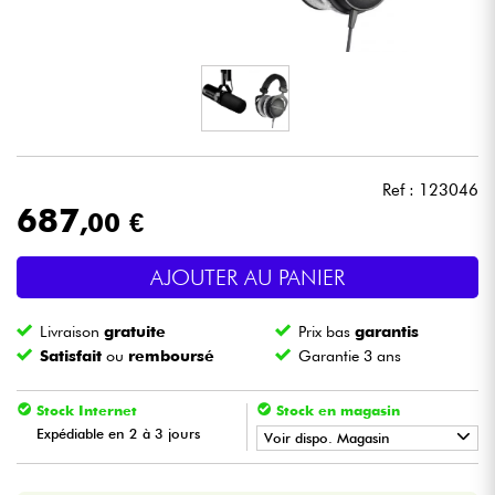
Casques
Micros & HF
DJ
Ref : 123046
Sono
687
,00 €
Eclairage
AJOUTER AU PANIER
Batteries & Percu
Livraison
gratuite
Prix bas
garantis
Satisfait
ou
remboursé
Garantie 3 ans
Vents
Stock Internet
Stock en magasin
Violons & Quatuor
Expédiable en 2 à 3 jours
Voir dispo. Magasin
•
Star
'
S
Music
BORDEAUX
Eveil Musical