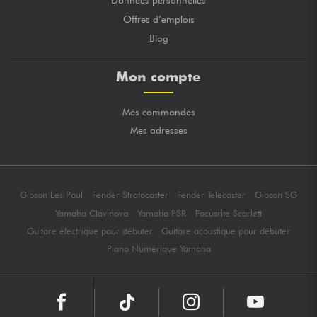
Données personnelles
Offres d’emplois
Blog
Mon compte
Mes commandes
Mes adresses
Gibson Les Paul
Fender Stratocaster
Fender Telecaster
Gibson SG
Yamaha Clavinova
Yamaha PSR
Focusrite Scarlett
Guitare électrique pour débuter
Guitare acoustique pour débuter
Piano Numérique Yamaha