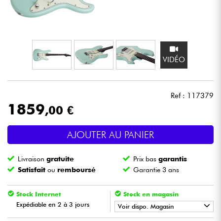
Casques
Micros & HF
VIDÉO
DJ
Sono
Ref : 117379
1859
,00 €
Eclairage
AJOUTER AU PANIER
Batteries & Percu
Livraison
gratuite
Prix bas
garantis
Vents
Satisfait
ou
remboursé
Garantie 3 ans
Violons & Quatuor
Stock Internet
Stock en magasin
Expédiable en 2 à 3 jours
Voir dispo. Magasin
Eveil Musical