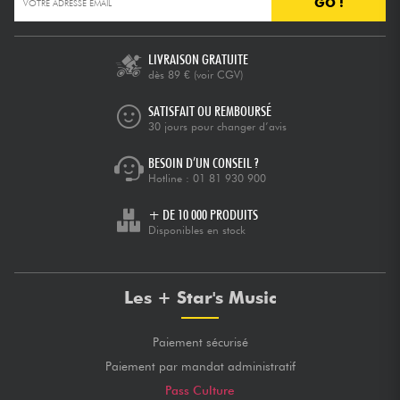
GO !
LIVRAISON GRATUITE
dès 89 €
(voir CGV)
SATISFAIT OU REMBOURSÉ
30 jours pour changer d’avis
BESOIN D’UN CONSEIL ?
Hotline :
01 81 930 900
+ DE 10 000 PRODUITS
Disponibles en stock
Les + Star's Music
Paiement sécurisé
Paiement par mandat administratif
Pass Culture