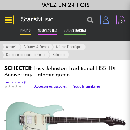
PAYEZ EN 24 FOIS
0
PROMO
NOUVEAUTÉS
GUIDES D'ACHAT
Langue
Accueil
Guitares & Basses
Guitare Electrique
Guitare électrique forme str
Schecter
Guitares & Basses
SCHECTER
Nick Johnston Traditional HSS 10th
Anniversary - atomic green
Amplis & Effets
Lire les avis (0)
★
★
★
★
★
★
★
★
★
★
Accessoires associés
Produits similaires
Claviers & Pianos
Synthés & Sampleurs
Home Studio