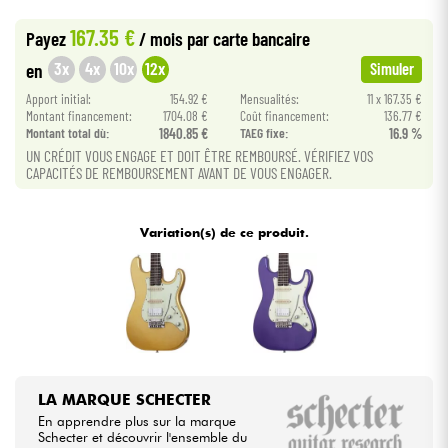
•
Star
'
S
Music
LILLE
167.35 €
Payez
/ mois
par carte bancaire
Câbles & Access.
3x
4x
10x
12x
en
Simuler
Apport initial:
154.92 €
Mensualités:
11 x 167.35 €
HiFi
Montant financement:
1704.08 €
Coût financement:
136.77 €
Montant total dù:
1840.85 €
TAEG fixe:
16.9 %
Packs
UN CRÉDIT VOUS ENGAGE ET DOIT ÊTRE REMBOURSÉ. VÉRIFIEZ VOS
CAPACITÉS DE REMBOURSEMENT AVANT DE VOUS ENGAGER.
Voir nos marques
Variation(s) de ce produit.
LA MARQUE SCHECTER
En apprendre plus sur la marque
Schecter et découvrir l'ensemble du