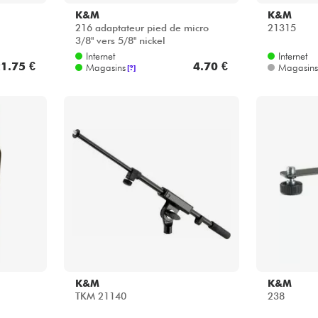
K&M
K&M
216 adaptateur pied de micro
21315
3/8" vers 5/8" nickel
Internet
Internet
1.75 €
4.70 €
Magasins
Magasins
[?]
K&M
K&M
TKM 21140
238