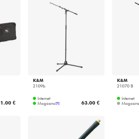
K&M
K&M
2109b
21070 B
Internet
Internet
1.00 €
63.00 €
Magasins
Magasins
[?]