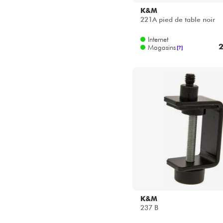
K&M
221A pied de table noir
Internet
2
Magasins
[?]
K&M
237 B