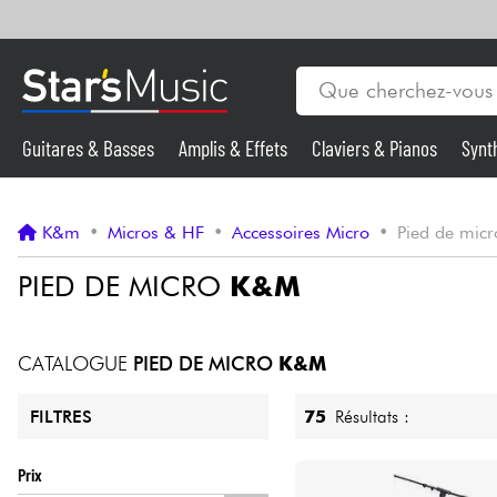
Guitares & Basses
Amplis & Effets
Claviers & Pianos
Synt
Vents
Guitares & Basses
K&m
•
Micros & HF
•
Accessoires Micro
•
Pied de micr
Synthés & Sampleurs
PIED DE MICRO
K&M
Micros & HF
CATALOGUE
PIED DE MICRO
K&M
Eclairage
75
Résultats :
FILTRES
Violons & Quatuor
Prix