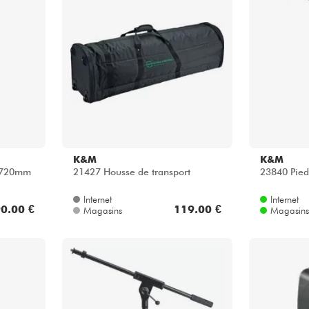
Packs
Voir nos marques
K&M
K&M
0-720mm
21427 Housse de transport
23840 Pied
Internet
Internet
0.00 €
119.00 €
Magasins
Magasins