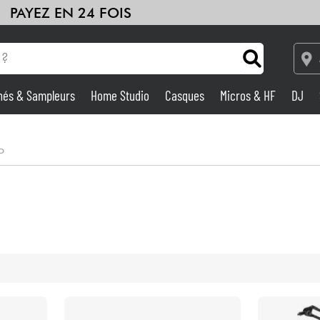
PAYEZ EN 24 FOIS
hés & Sampleurs
Home Studio
Casques
Micros & HF
DJ
Amplis & Effets
o
Home Studio
DJ
Batteries & Percu
Eveil Musical