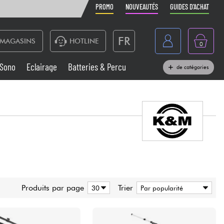
PROMO
NOUVEAUTÉS
GUIDES D'ACHAT
FR
MAGASINS
HOTLINE
0
Belgique
Sono
Eclairage
Batteries & Percu
de catégories
België
Claviers & Pianos
España
Casques
Deutschland
Nederland
Sono
English
Vents
Produits par page
Trier
Câbles & Access.