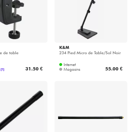
K&M
e de table
234 Pied Micro de Table/Sol Noir
Internet
31.50 €
55.00 €
Magasins
[?]