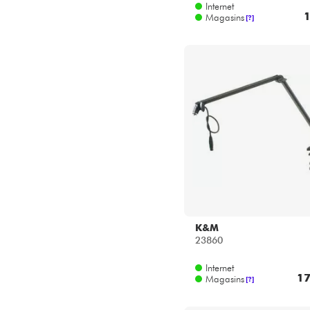
Internet
1
Magasins
[?]
K&M
23860
Internet
17
Magasins
[?]