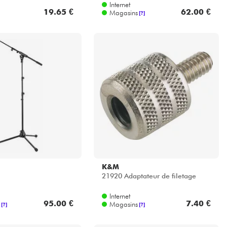
Internet
19.65 €
62.00 €
Magasins
[?]
K&M
21920 Adaptateur de filetage
Internet
95.00 €
7.40 €
Magasins
[?]
[?]