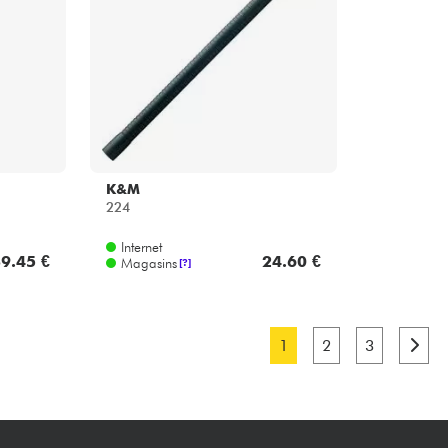
K&M
224
Internet
9.45 €
24.60 €
Magasins
[?]
1
2
3