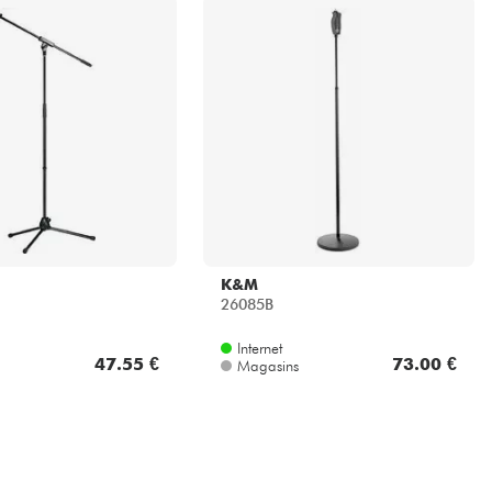
K&M
26085B
Internet
47.55 €
73.00 €
Magasins