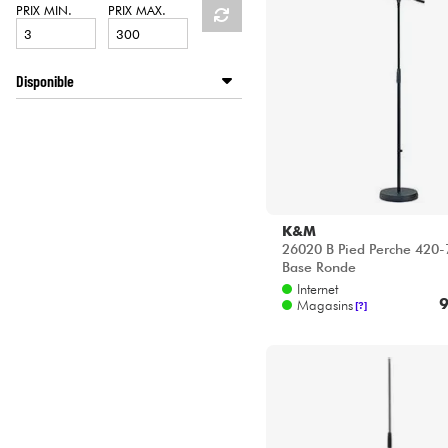
HiFi
PRIX MIN.
PRIX MAX.
Disponible
Disponible en ligne
Star's Music Bordeaux
Star's Music Bruge
Star's Music Bruxelles
Star's Music Lille
K&M
Star's Music Lyon
26020 B Pied Perche 42
Star's Music Paris
Base Ronde
Star's Music Toulouse
Internet
9
Magasins
[?]