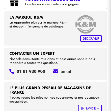
Tous les mois des cadeaux à gagner
•
Star
'
S
Music
BRUGES
Câbles & Access.
•
LA MARQUE K&M
Star
'
S
Music
BRUXELLES
En apprendre plus sur la marque K&m
HiFi
et découvrir l'ensemble du catalogue.
•
Star
'
S
Music
LYON
Packs
•
DÉCOUVRIR
Star
'
S
Music
TOULOUSE
Voir nos marques
CONTACTER UN EXPERT
Nos télé-consultants musiciens et passionnés sont là pour
répondre à toutes vos questions.
01 81 930 900
email
LE PLUS GRAND RÉSEAU DE MAGASINS DE
FRANCE
Trouvez toutes les infos sur nos superstores et nos boutiques
spécialisées.
EN SAVOIR +