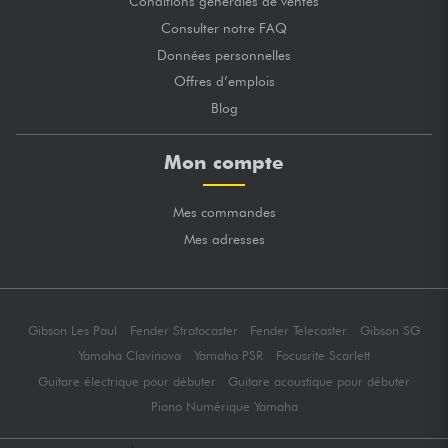
Conditions générales de ventes
Consulter notre FAQ
Données personnelles
Offres d’emplois
Blog
Mon compte
Mes commandes
Mes adresses
Gibson Les Paul
Fender Stratocaster
Fender Telecaster
Gibson SG
Yamaha Clavinova
Yamaha PSR
Focusrite Scarlett
Guitare électrique pour débuter
Guitare acoustique pour débuter
Piano Numérique Yamaha