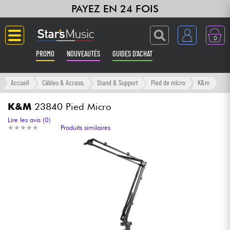
PAYEZ EN 24 FOIS
0
PROMO
NOUVEAUTÉS
GUIDES D'ACHAT
Langue
Accueil
Câbles & Access.
Stand & Support
Pied de micro
K&m
Guitares & Basses
K&M
23840 Pied Micro
Lire les avis (0)
★
★
★
★
★
★
★
★
★
★
Produits similaires
Amplis & Effets
Claviers & Pianos
Synthés & Sampleurs
Home Studio