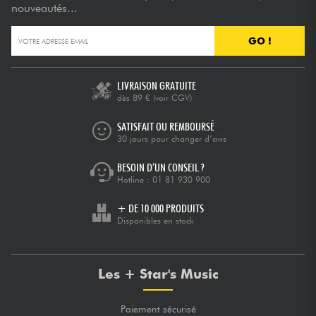
nouveautés...
GO !
LIVRAISON GRATUITE
dès 89 €
(voir CGV)
SATISFAIT OU REMBOURSÉ
30 jours pour changer d’avis
BESOIN D’UN CONSEIL ?
Hotline :
01 81 930 900
+ DE 10 000 PRODUITS
Disponibles en stock
Les + Star's Music
Paiement sécurisé