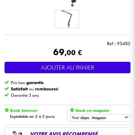
Casques
Micros & HF
DJ
Ref : 95482
69
,00 €
Sono
AJOUTER AU PANIER
Eclairage
Prix bas
garantis
Batteries & Percu
Satisfait
ou
remboursé
Garantie 3 ans
Vents
Stock Internet
Stock en magasin
Expédiable en 2 à 3 jours
Violons & Quatuor
Voir dispo. Magasin
•
Star
'
S
Music
BORDEAUX
Eveil Musical
VOTRE AVIS RÉCOMPENSÉ