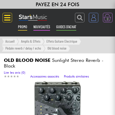
PAYEZ EN 24 FOIS
0
PROMO
NOUVEAUTÉS
GUIDES D'ACHAT
Langue
Accueil
Amplis & Effets
Effets Guitare Electrique
Pédale reverb / delay / echo
Old blood noise
Guitares & Basses
OLD BLOOD NOISE
Sunlight Stereo Reverb -
Black
Amplis & Effets
Lire les avis (0)
★
★
★
★
★
★
★
★
★
★
Accessoires associés
Produits similaires
Claviers & Pianos
Synthés & Sampleurs
Home Studio