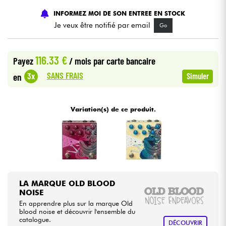
INFORMEZ MOI DE SON ENTREE EN STOCK
Câbles & Access.
Je veux être notifié par email
Go
HiFi
116.33 €
Payez
/ mois
par carte bancaire
SANS FRAIS
3x
en
Simuler
Packs
Voir nos marques
Variation(s) de ce produit.
LA MARQUE OLD BLOOD
NOISE
En apprendre plus sur la marque Old
blood noise et découvrir l'ensemble du
catalogue.
DÉCOUVRIR