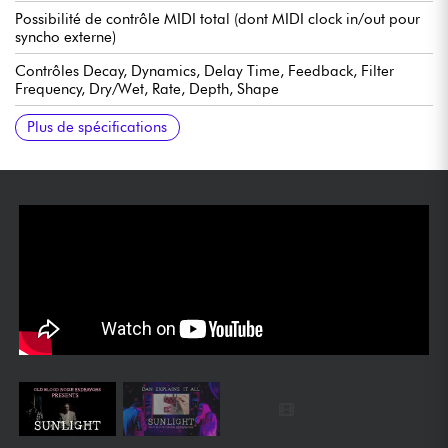
Possibilité de contrôle MIDI total (dont MIDI clock in/out pour
syncho externe)
Contrôles Decay, Dynamics, Delay Time, Feedback, Filter
Frequency, Dry/Wet, Rate, Depth, Shape
LFO assignable multi-paramètres (délai, filtre, volume)
Interrupteur auxiliaire multi-fonctions (tap tempo, sustain infini,
Trails bypass ou true bypass
Fonctionne avec bloc 9VDC optionnel, centre négatif, 2.1mm,
Manuel anglais : https://tinyurl.com/yc5spem3
Plus de spécifications
hold, preset)
350 mA