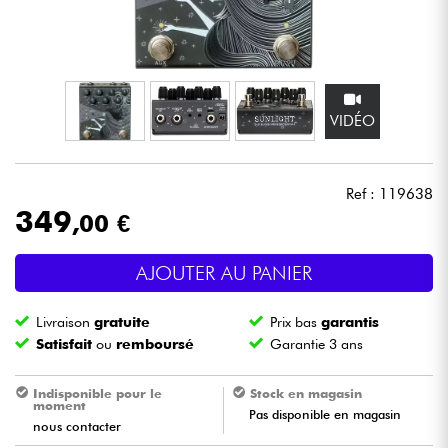
Casques
Micros & HF
VIDÉO
DJ
Sono
Ref : 119638
349
,00 €
Eclairage
AJOUTER AU PANIER
Batteries & Percu
Livraison
gratuite
Prix bas
garantis
Vents
Satisfait
ou
remboursé
Garantie 3 ans
Violons & Quatuor
Indisponible pour le
Stock en magasin
moment
Pas disponible en magasin
nous contacter
Eveil Musical