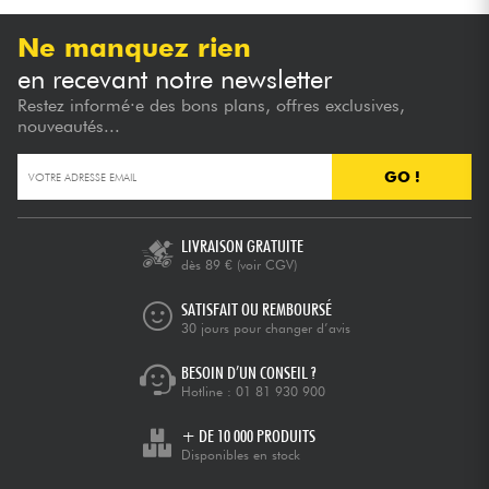
Ne manquez rien
en recevant notre newsletter
Restez informé·e des bons plans, offres exclusives,
nouveautés...
GO !
LIVRAISON GRATUITE
dès 89 €
(voir CGV)
SATISFAIT OU REMBOURSÉ
30 jours pour changer d’avis
BESOIN D’UN CONSEIL ?
Hotline :
01 81 930 900
+ DE 10 000 PRODUITS
Disponibles en stock