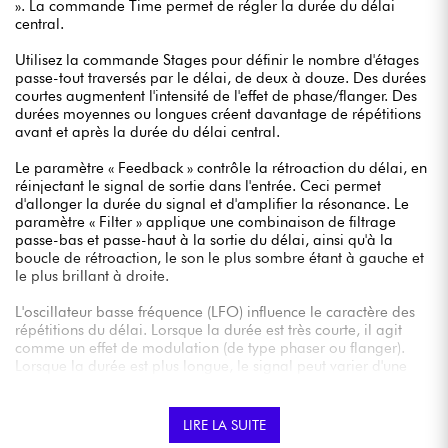
». La commande Time permet de régler la durée du délai
central.
Utilisez la commande Stages pour définir le nombre d'étages
passe-tout traversés par le délai, de deux à douze. Des durées
courtes augmentent l'intensité de l'effet de phase/flanger. Des
durées moyennes ou longues créent davantage de répétitions
avant et après la durée du délai central.
Le paramètre « Feedback » contrôle la rétroaction du délai, en
réinjectant le signal de sortie dans l'entrée. Ceci permet
d'allonger la durée du signal et d'amplifier la résonance. Le
paramètre « Filter » applique une combinaison de filtrage
passe-bas et passe-haut à la sortie du délai, ainsi qu'à la
boucle de rétroaction, le son le plus sombre étant à gauche et
le plus brillant à droite.
L'oscillateur basse fréquence (LFO) influence le caractère des
répétitions du délai. Lorsque la durée est très courte, il agit
comme un effet de modulation (de type phaser ou flanger).
Lorsque la durée est plus longue, le signal peut varier d'une
seule répétition à la durée de délai centrale à une dispersion
de nombreuses répétitions diffuses autour de cette durée. En
modes Mono-in, Stereo-out ou stéréo, le LFO est décalé à
LIRE LA SUITE
gauche et à droite pour créer divers effets stéréo.