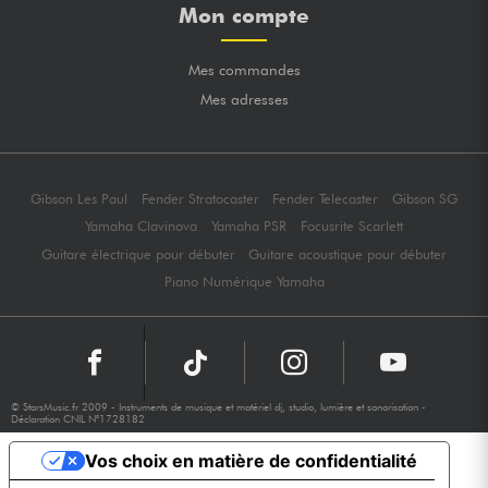
Mon compte
Mes commandes
Mes adresses
Gibson Les Paul
Fender Stratocaster
Fender Telecaster
Gibson SG
Yamaha Clavinova
Yamaha PSR
Focusrite Scarlett
Guitare électrique pour débuter
Guitare acoustique pour débuter
Piano Numérique Yamaha
© StarsMusic.fr 2009 - Instruments de musique et matériel dj, studio, lumière et sonorisation -
Déclaration CNIL N°1728182
Vos choix en matière de confidentialité