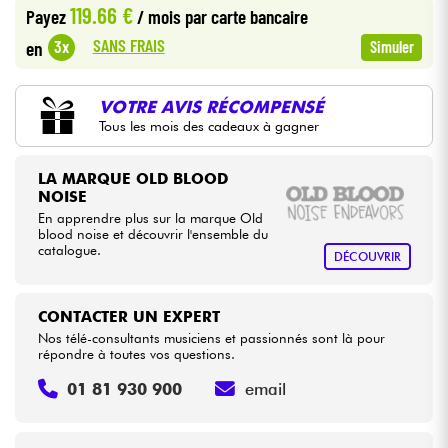
119.66 €
Payez
/ mois
par carte bancaire
•
Star
'
S
Music
BORDEAUX
SANS FRAIS
3x
en
Simuler
Câbles & Access.
HiFi
VOTRE AVIS RÉCOMPENSÉ
Tous les mois des cadeaux à gagner
Packs
LA MARQUE OLD BLOOD
NOISE
Voir nos marques
En apprendre plus sur la marque Old
blood noise et découvrir l'ensemble du
catalogue.
DÉCOUVRIR
CONTACTER UN EXPERT
Nos télé-consultants musiciens et passionnés sont là pour
répondre à toutes vos questions.
01 81 930 900
email