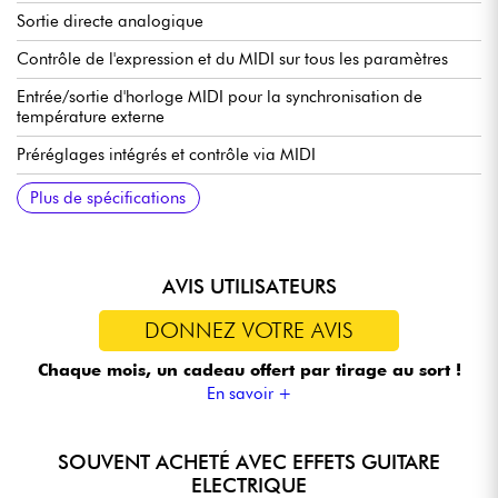
Sortie directe analogique
Contrôle de l'expression et du MIDI sur tous les paramètres
Entrée/sortie d'horloge MIDI pour la synchronisation de
température externe
Préréglages intégrés et contrôle via MIDI
Modes Buffered Trails ou True Bypass sélectionnables
Fabriquée à la main en Oklahoma, États-Unis
Disponible en 3 coloris : Algae (standard), Orchidée et Ink
Alimentation : bloc d'alimentation 9 V CC (en option)
Plus de spécifications
AVIS UTILISATEURS
DONNEZ VOTRE AVIS
Chaque mois, un cadeau offert
par tirage au sort !
En savoir +
SOUVENT ACHETÉ AVEC EFFETS GUITARE
ELECTRIQUE