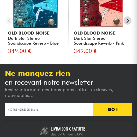
OLD BLOOD NOISE
OLD BLOOD NOISE
Dark Star Stereo
Dark Star Stereo
Soundscape Reverb - Blue
Soundscape Reverb - Pink
349.00 €
349.00 €
Ne manquez rien
en recevant notre newsletter
Restez informé·e des bons plans, offres exclusives,
nouveautés...
GO !
LIVRAISON GRATUITE
dès 89 €
(voir CGV)