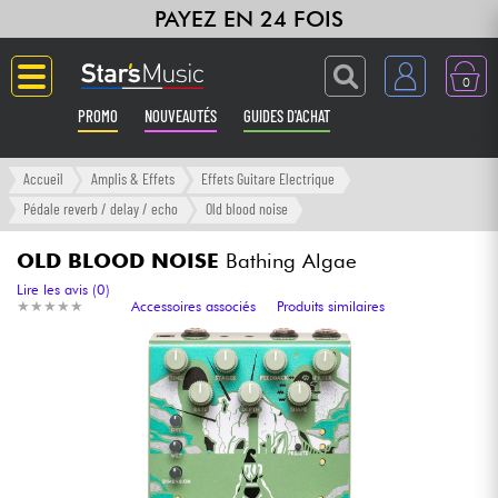
PAYEZ EN 24 FOIS
0
PROMO
NOUVEAUTÉS
GUIDES D'ACHAT
Langue
Accueil
Amplis & Effets
Effets Guitare Electrique
Pédale reverb / delay / echo
Old blood noise
Guitares & Basses
OLD BLOOD NOISE
Bathing Algae
Amplis & Effets
Lire les avis (0)
★
★
★
★
★
★
★
★
★
★
Accessoires associés
Produits similaires
Claviers & Pianos
Synthés & Sampleurs
Home Studio