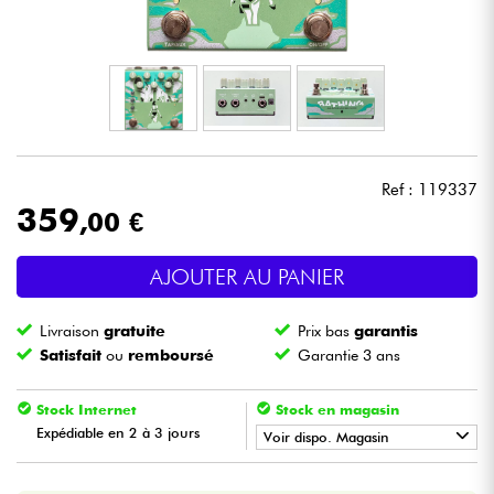
Casques
Micros & HF
DJ
Ref : 119337
Sono
359
,00 €
Eclairage
AJOUTER AU PANIER
Batteries & Percu
Livraison
gratuite
Prix bas
garantis
Satisfait
ou
remboursé
Garantie 3 ans
Vents
Stock Internet
Stock en magasin
Violons & Quatuor
Expédiable en 2 à 3 jours
Voir dispo. Magasin
•
LA PÉDALE BY
Star
'
S
Music
Eveil Musical