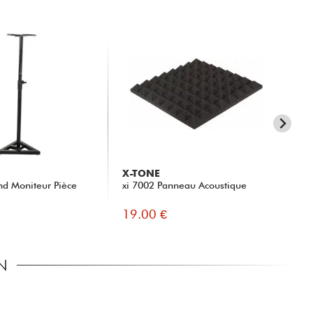
X-TONE
X-
nd Moniteur Pièce
xi 7002 Panneau Acoustique
xh 
19.00 €
11
N