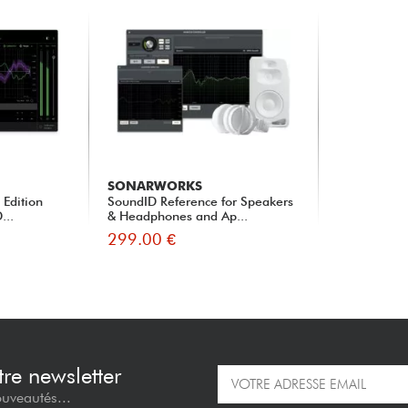
SONARWORKS
 Edition
SoundID Reference for Speakers
...
& Headphones and Ap...
299.00 €
re newsletter
ouveautés...