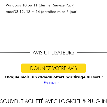
Windows 10 ou 11 (dernier Service Pack)
macOS 12, 13 et 14 (dernière mise à jour)
Une connexion internet est requise pour télécharger, installe
Une fois installés, tous les produits peuvent être utilisés ho
nécessaires pour une installation complète.
AVIS UTILISATEURS
DONNEZ VOTRE AVIS
Chaque mois, un cadeau offert
par tirage au sort !
En savoir +
SOUVENT ACHETÉ AVEC LOGICIEL & PLUG-IN