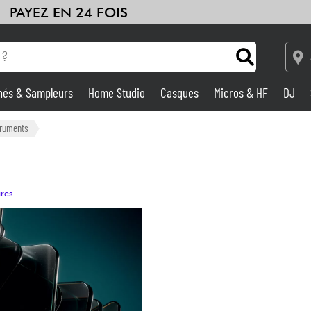
PAYEZ EN 24 FOIS
hés & Sampleurs
Home Studio
Casques
Micros & HF
DJ
Amplis & Effets
truments
Home Studio
ires
DJ
Batteries & Percu
Eveil Musical