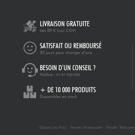
LIVRAISON GRATUITE
dès 89 €
(voir CGV)
SATISFAIT OU REMBOURSÉ
30 jours pour changer d’avis
BESOIN D’UN CONSEIL ?
Hotline :
01 81 930 900
+ DE 10 000 PRODUITS
Disponibles en stock
Gibson Les Paul
Fender Stratocaster
Fender Telecaste