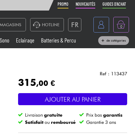
PROMO
NOUVEAUTÉS
GUIDES D'ACHAT
FR
MAGASINS
HOTLINE
0
Belgique
Sono
Eclairage
Batteries & Percu
de catégories
België
Claviers & Pianos
España
Casques
Deutschland
Ref : 113437
315
,00 €
Nederland
Sono
English
AJOUTER AU PANIER
Vents
Livraison
gratuite
Prix bas
garantis
Câbles & Access.
Satisfait
ou
remboursé
Garantie 3 ans