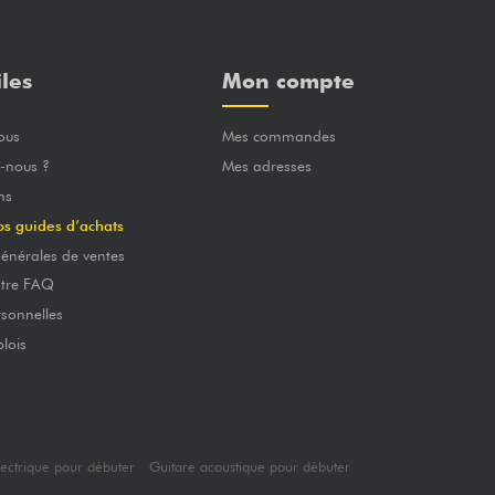
iles
Mon compte
ous
Mes commandes
-nous ?
Mes adresses
ns
os guides d’achats
énérales de ventes
otre FAQ
sonnelles
lois
lectrique pour débuter
Guitare acoustique pour débuter