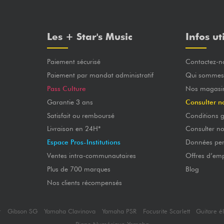
Les + Star's Music
Infos ut
Paiement sécurisé
Contactez-n
Paiement par mandat administratif
Qui sommes
Pass Culture
Nos magasi
Garantie 3 ans
Consulter n
Satisfait ou remboursé
Conditions g
Livraison en 24H*
Consulter n
Espace Pros-Institutions
Données per
Ventes intra-communautaires
Offres d’emp
Plus de 700 marques
Blog
Nos clients récompensés
r
Gibson SG
Yamaha Clavinova
Yamaha PSR
Focusrite Scarlett
Guitare é