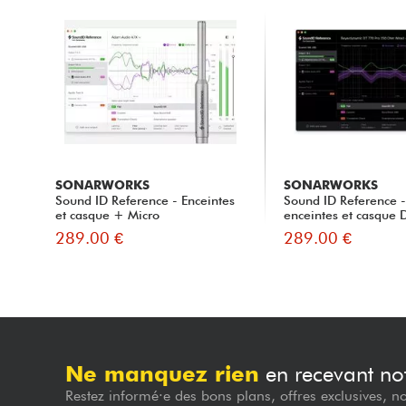
SONARWORKS
SONARWORKS
Sound ID Reference - Enceintes
Sound ID Reference -
et casque + Micro
enceintes et casque D
289.00 €
289.00 €
Ne manquez rien
en recevant not
Restez informé·e des bons plans, offres exclusives, n