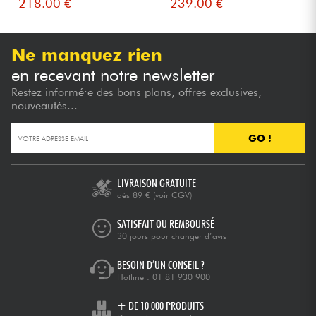
218.00 €
239.00 €
Ne manquez rien
en recevant notre newsletter
Restez informé·e des bons plans, offres exclusives,
nouveautés...
GO !
LIVRAISON GRATUITE
dès 89 €
(voir CGV)
SATISFAIT OU REMBOURSÉ
30 jours pour changer d’avis
BESOIN D’UN CONSEIL ?
Hotline :
01 81 930 900
+ DE 10 000 PRODUITS