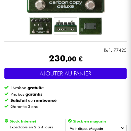
Casques
Micros & HF
DJ
Ref : 77425
Sono
230
,00 €
Eclairage
AJOUTER AU PANIER
Batteries & Percu
Livraison
gratuite
Prix bas
garantis
Vents
Satisfait
ou
remboursé
Garantie 3 ans
Violons & Quatuor
Stock Internet
Stock en magasin
Expédiable en 2 à 3 jours
Voir dispo. Magasin
Eveil Musical