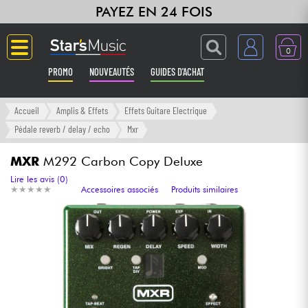
PAYEZ EN 24 FOIS
0
PROMO
NOUVEAUTÉS
GUIDES D'ACHAT
Langue
Accueil
Amplis & Effets
Effets Guitare Electrique
Pédale reverb / delay / echo
Mxr
Guitares & Basses
MXR
M292 Carbon Copy Deluxe
Amplis & Effets
Lire les avis (0)
★
★
★
★
★
★
★
★
★
★
Accessoires associés
Produits similaires
Claviers & Pianos
Synthés & Sampleurs
Home Studio