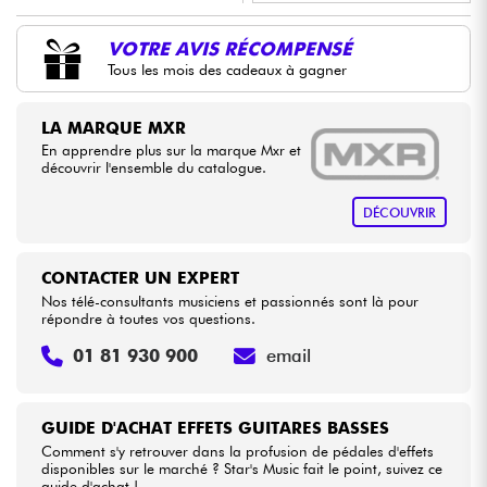
•
Star
'
S
Music
BORDEAUX
VOTRE AVIS RÉCOMPENSÉ
Câbles & Access.
Tous les mois des cadeaux à gagner
•
Star
'
S
Music
BRUGES
HiFi
•
LA MARQUE MXR
Star
'
S
Music
BRUXELLES
En apprendre plus sur la marque Mxr et
Packs
découvrir l'ensemble du catalogue.
•
Star
'
S
Music
LILLE
DÉCOUVRIR
Voir nos marques
•
Star
'
S
Music
LYON
•
Star
'
S
Music
TOULOUSE
CONTACTER UN EXPERT
Nos télé-consultants musiciens et passionnés sont là pour
répondre à toutes vos questions.
01 81 930 900
email
GUIDE D'ACHAT EFFETS GUITARES BASSES
Comment s'y retrouver dans la profusion de pédales d'effets
disponibles sur le marché ? Star's Music fait le point, suivez ce
guide d'achat !