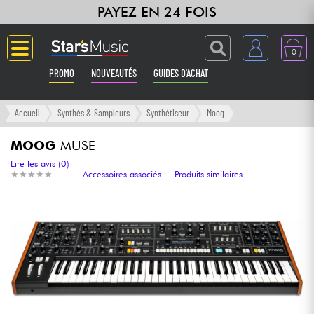
PAYEZ EN 24 FOIS
0
PROMO
NOUVEAUTÉS
GUIDES D'ACHAT
Langue
Accueil
Synthés & Sampleurs
Synthétiseur
Moog
Guitares & Basses
MOOG
MUSE
Lire les avis (0)
★
★
★
★
★
★
★
★
★
★
Accessoires associés
Produits similaires
Amplis & Effets
Claviers & Pianos
Synthés & Sampleurs
Home Studio