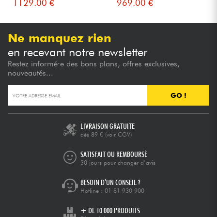
1129.00 €
969.00 €
Ne manquez rien
en recevant notre newsletter
Restez informé·e des bons plans, offres exclusives,
nouveautés...
GO !
LIVRAISON GRATUITE
dès 89 €
(voir CGV)
SATISFAIT OU REMBOURSÉ
30 jours pour changer d’avis
BESOIN D’UN CONSEIL ?
Hotline :
01 81 930 900
+ DE 10 000 PRODUITS