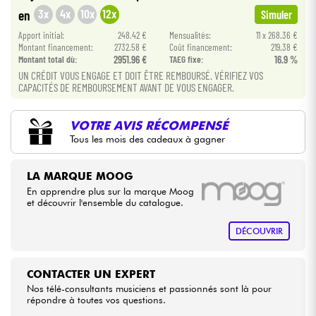
•
Star
'
S
Music
LILLE
3x
4x
10x
12x
en
Simuler
•
Câbles & Access.
Apport initial:
248.42 €
Mensualités:
11 x 268.36 €
Star
'
S
Music
PARIS
Montant financement:
2732.58 €
Coût financement:
219.38 €
Montant total dù:
2951.96 €
TAEG fixe:
16.9 %
•
Star
'
S
Music
TOULOUSE
HiFi
UN CRÉDIT VOUS ENGAGE ET DOIT ÊTRE REMBOURSÉ. VÉRIFIEZ VOS
CAPACITÉS DE REMBOURSEMENT AVANT DE VOUS ENGAGER.
Packs
VOTRE AVIS RÉCOMPENSÉ
Tous les mois des cadeaux à gagner
Voir nos marques
LA MARQUE MOOG
En apprendre plus sur la marque Moog
et découvrir l'ensemble du catalogue.
DÉCOUVRIR
CONTACTER UN EXPERT
Nos télé-consultants musiciens et passionnés sont là pour
répondre à toutes vos questions.