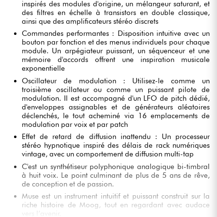
inspirés des modules d'origine, un mélangeur saturant, et
des filtres en échelle à transistors en double classique,
ainsi que des amplificateurs stéréo discrets
Commandes performantes : Disposition intuitive avec un
bouton par fonction et des menus individuels pour chaque
module. Un arpégiateur puissant, un séquenceur et une
mémoire d'accords offrent une inspiration musicale
exponentielle
Oscillateur de modulation : Utilisez-le comme un
troisième oscillateur ou comme un puissant pilote de
modulation. Il est accompagné d'un LFO de pitch dédié,
d'enveloppes assignables et de générateurs aléatoires
déclenchés, le tout acheminé via 16 emplacements de
modulation par voix et par patch
Effet de retard de diffusion inattendu : Un processeur
stéréo hypnotique inspiré des délais de rack numériques
vintage, avec un comportement de diffusion multi-tap
C'est un synthétiseur polyphonique analogique bi-timbral
à huit voix. Le point culminant de plus de 5 ans de rêve,
de conception et de passion.
Muse est un instrument intuitif et puissant construit sur la
riche histoire de Moog, tout en regardant avec audace
vers l’avenir.