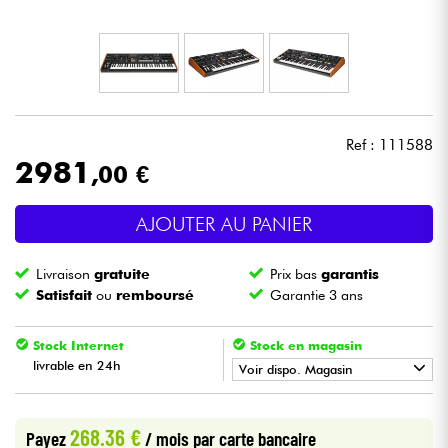
Casques
Micros & HF
DJ
Ref : 111588
2981
,00 €
Sono
AJOUTER AU PANIER
Eclairage
Livraison
gratuite
Prix bas
garantis
Batteries & Percu
Satisfait
ou
remboursé
Garantie 3 ans
Vents
Stock Internet
Stock en magasin
livrable en 24h
Voir dispo. Magasin
Violons & Quatuor
•
Star
'
S
Music
BORDEAUX
268.36 €
Payez
/ mois
par carte bancaire
Eveil Musical