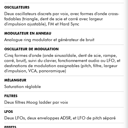
TENSION
OSCILLATEURS
Cet oscillateur offre une flexibilité et une richesse sonore
exceptionnelles grâce à ses nombreuses fonctionnalités et options de
Deux oscillateurs discrets par voix, avec formes d'onde cross-
contrôle : formes d'onde sélectionnables (sinusoïdale, dents de scie,
fadables (triangle, dent de scie et carré avec largeur
dents de scie inversées, carré, bruit), interrupteur à bascule de plage
d'impulsion ajustable), FM et Hard Sync
audio, suivi du clavier, réinitialisation du clavier, commutateur
unipolaire, routage et quantité de modulation du pitch, routage et
MODULATEUR EN ANNEAU
quantité de modulation du filtre, routage et quantité de modulation
Analogue ring modulator et générateur de bruit
de la largeur d'impulsion (Pulse Width Modulation), quantité de
modulation VCA, et commutateur de panoramique.
OSCILLATEUR DE MODULATION
Cinq formes d'onde (onde sinusoïdale, dent de scie, rampe,
carré, bruit), suivi du clavier, fonctionnement audio ou LFO, et
FILTRES ANALOGIQUES CONTRÔLÉS EN TENSION
destinations de modulation assignables (pitch, filtre, largeur
Ces filtres offrent une qualité sonore exceptionnelle et une grande
d'impulsion, VCA, panoramique)
flexibilité grâce à leurs nombreuses fonctionnalités et options de
contrôle : deux filtres en échelle à transistors Moog (dont un avec
MÉLANGEUR
modes passe-haut/passe-bas), fréquence de coupure, résonance,
Saturation réglable
quantité de suivi du clavier, quantité d'enveloppe, fonctionnement lié,
et routage en série, parallèle ou stéréo.
FILTRES
Deux filtres Moog ladder par voix
LFOS
Deux LFOs, deux enveloppes ADSR, et LFO de pitch séparé
LES AVIS D'EXPERTS
EFFETS