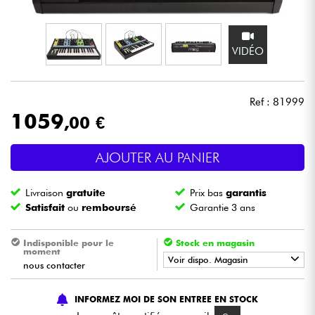
Casques
VIDÉO
Micros & HF
DJ
Ref : 81999
1059
,00 €
Sono
AJOUTER AU PANIER
Eclairage
Livraison
gratuite
Prix bas
garantis
Batteries & Percu
Satisfait
ou
remboursé
Garantie 3 ans
Vents
Indisponible pour le
Stock en magasin
moment
Voir dispo. Magasin
nous contacter
Violons & Quatuor
•
Star
'
S
Music
BRUGES
INFORMEZ MOI DE SON ENTREE EN STOCK
Eveil Musical