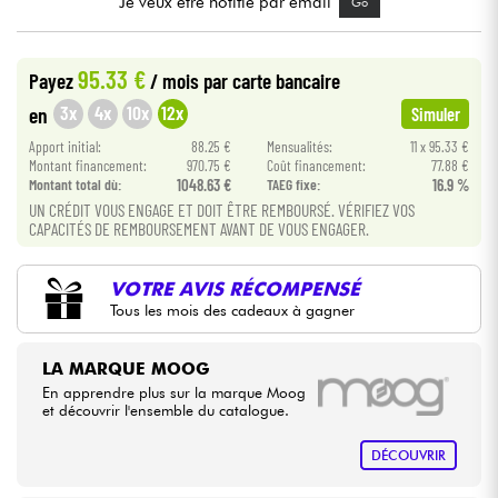
Je veux être notifié par email
Go
Câbles & Access.
95.33 €
Payez
/ mois
par carte bancaire
3x
4x
10x
12x
en
Simuler
HiFi
Apport initial:
88.25 €
Mensualités:
11 x 95.33 €
Montant financement:
970.75 €
Coût financement:
77.88 €
Packs
Montant total dù:
1048.63 €
TAEG fixe:
16.9 %
UN CRÉDIT VOUS ENGAGE ET DOIT ÊTRE REMBOURSÉ. VÉRIFIEZ VOS
Voir nos marques
CAPACITÉS DE REMBOURSEMENT AVANT DE VOUS ENGAGER.
VOTRE AVIS RÉCOMPENSÉ
Tous les mois des cadeaux à gagner
LA MARQUE MOOG
En apprendre plus sur la marque Moog
et découvrir l'ensemble du catalogue.
DÉCOUVRIR