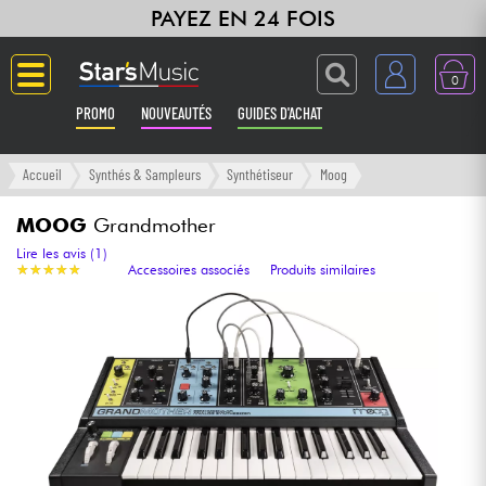
PAYEZ EN 24 FOIS
0
PROMO
NOUVEAUTÉS
GUIDES D'ACHAT
Langue
Accueil
Synthés & Sampleurs
Synthétiseur
Moog
Guitares & Basses
MOOG
Grandmother
Lire les avis (1)
★
★
★
★
★
★
★
★
★
★
Accessoires associés
Produits similaires
Amplis & Effets
Claviers & Pianos
Synthés & Sampleurs
Home Studio