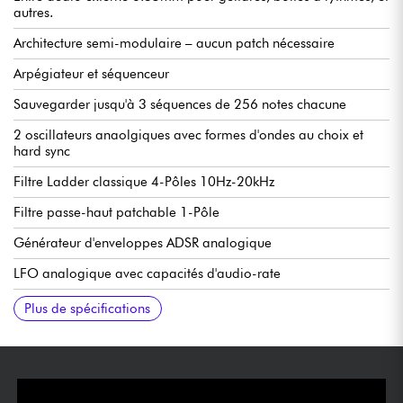
autres.
Architecture semi-modulaire – aucun patch nécessaire
Arpégiateur et séquenceur
Sauvegarder jusqu'à 3 séquences de 256 notes chacune
2 oscillateurs anaolgiques avec formes d'ondes au choix et
hard sync
Filtre Ladder classique 4-Pôles 10Hz-20kHz
Filtre passe-haut patchable 1-Pôle
Générateur d'enveloppes ADSR analogique
LFO analogique avec capacités d'audio-rate
Clavier 32-notes Fatar avec vélocité
Toutes les connexions sont normalisées et peuvent être coupées
DIN MIDI In/Out/Thru et USB MIDI
Atténuateur patchable bipolaire
Compatible avec les Mother-32, DFAM, et tout système
41 entrées de patch dont 21 entrées, 16 sorties et un multiple 4
58,42cm l x 35,56cm L x 12,7cm H
Alimentation inclue 12V, 2A -100 à 240 Volts AC, 50/60Hz
8,164 kg
Plus de spécifications
pour une utilisation modulaire.
modulaire au format Eurorack
entrées jack parallèle.