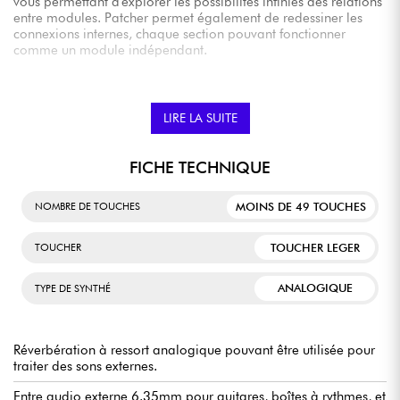
vous permettant d'explorer les possibilités infinies des relations
entre modules. Patcher permet également de redessiner les
connexions internes, chaque section pouvant fonctionner
comme un module indépendant.
En addition à ses fonctions standalone, le Grandmother est
aussi un processeur audio analogique idéal pour traiter des
sources sonores externes, ainsi que le clavier parfait pour
LIRE LA SUITE
accompagner le Mother-32, DFAM ou tout système modulaire
au format Eurorack.
FICHE TECHNIQUE
MOINS DE 49 TOUCHES
NOMBRE DE TOUCHES
TOUCHER LEGER
TOUCHER
ANALOGIQUE
TYPE DE SYNTHÉ
Réverbération à ressort analogique pouvant être utilisée pour
traiter des sons externes.
Entre audio externe 6.35mm pour guitares, boîtes à rythmes, et