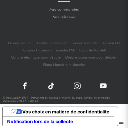
Mes commandes
Mes adresses
Gibson Les Paul
Fender Stratocaster
Fender Telecaster
Gibson SG
Yamaha Clavinova
Yamaha PSR
Focusrite Scarlett
Guitare électrique pour débuter
Guitare acoustique pour débuter
Piano Numérique Yamaha
© StarsMusic.fr 2009 - Instruments de musique et matériel dj, studio, lumière et sonorisation -
Déclaration CNIL N°1728182
Vos choix en matière de confidentialité
Notification lors de la collecte