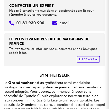
CONTACTER UN EXPERT
Nos télé-consultants musiciens et passionnés sont là pour
répondre à toutes vos questions.
01 81 930 900
email
LE PLUS GRAND RÉSEAU DE MAGASINS DE
FRANCE
Trouvez toutes les infos sur nos superstores et nos boutiques
spécialisées.
EN SAVOIR +
SYNTHÉTISEUR
Le
Grandmother
est un synthétiseur semi-modulaire
analogique avec arpeggiateur, séquenceur et réverbération à
ressort intégrés. Vous pourrez commencer à jouer sans
nécessité de “patcher”, puis explorer ce nouveau terrain de
jeux sonores infini grâce à la face avant reconfigurable. Les
circuits du Grandmother, sa réverbération à ressort et son esprit
sont directement hérités des synthétiseurs modulaires Moog