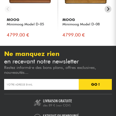
MOOG
MOOG
Minimoog Model D-05
Minimoog Model D-08
4799.00 €
4799.00 €
Ne manquez rien
en recevant notre newsletter
Restez informé·e des bons plans, offres exclusives,
nouveautés...
GO !
LIVRAISON GRATUITE
dès 89 €
(voir CGV)
SATISFAIT OU REMBOURSÉ