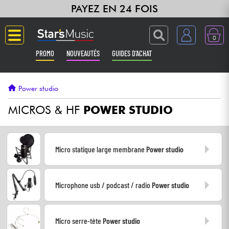
PAYEZ EN 24 FOIS
0
PROMO
NOUVEAUTÉS
GUIDES D'ACHAT
Langue
Power studio
Guitares & Basses
MICROS & HF
POWER STUDIO
Amplis & Effets
Micro statique large membrane
Power studio
Claviers & Pianos
Microphone usb / podcast / radio
Power studio
Synthés & Sampleurs
Home Studio
Micro serre-tête
Power studio