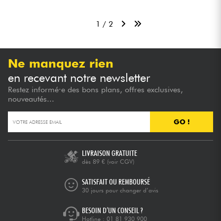
1 / 2
Ne manquez rien
en recevant notre newsletter
Restez informé·e des bons plans, offres exclusives,
nouveautés...
GO !
LIVRAISON GRATUITE
dès 89 €
(voir CGV)
SATISFAIT OU REMBOURSÉ
30 jours pour changer d’avis
BESOIN D’UN CONSEIL ?
Hotline :
01 81 930 900