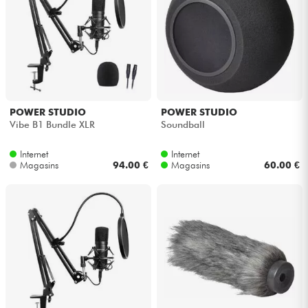
Câbles & Access.
HiFi
Packs
POWER STUDIO
POWER STUDIO
Vibe B1 Bundle XLR
Soundball
Voir nos marques
Internet
Internet
Magasins
94.00 €
Magasins
60.00 €