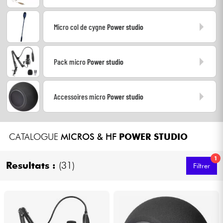
Casques
Micro col de cygne
Power studio
Micros & HF
Pack micro
Power studio
DJ
Sono
Accessoires micro
Power studio
Eclairage
CATALOGUE
MICROS & HF
POWER STUDIO
Batteries & Percu
1
Resultats :
(31)
Filtrer
Vents
Violons & Quatuor
Eveil Musical