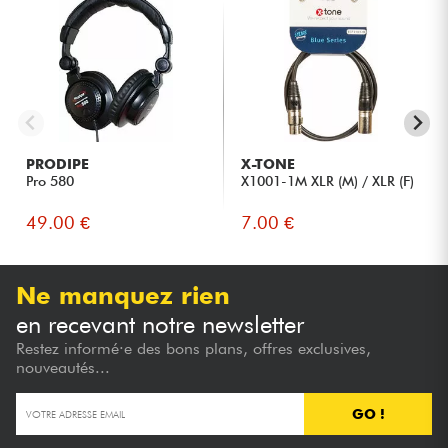
PRODIPE
X-TONE
Pro 580
X1001-1M XLR (M) / XLR (F)
49.00 €
7.00 €
Ne manquez rien
en recevant notre newsletter
Restez informé·e des bons plans, offres exclusives,
nouveautés...
GO !