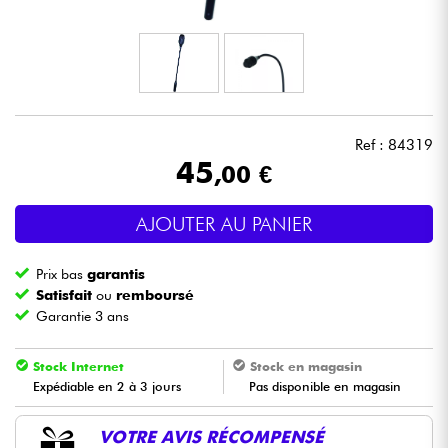
Casques
Micros & HF
DJ
Ref : 84319
45
,00 €
Sono
AJOUTER AU PANIER
Eclairage
Prix bas
garantis
Batteries & Percu
Satisfait
ou
remboursé
Garantie 3 ans
Vents
Stock Internet
Stock en magasin
Expédiable en 2 à 3 jours
Pas disponible en magasin
Violons & Quatuor
VOTRE AVIS RÉCOMPENSÉ
Eveil Musical