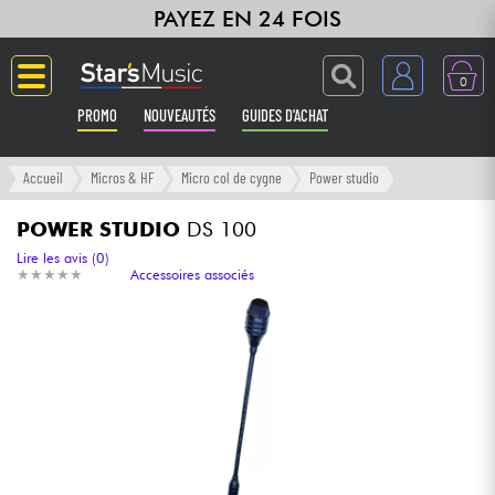
PAYEZ EN 24 FOIS
0
PROMO
NOUVEAUTÉS
GUIDES D'ACHAT
Langue
Accueil
Micros & HF
Micro col de cygne
Power studio
Guitares & Basses
POWER STUDIO
DS 100
Lire les avis (0)
★
★
★
★
★
★
★
★
★
★
Accessoires associés
Amplis & Effets
Claviers & Pianos
Synthés & Sampleurs
Home Studio