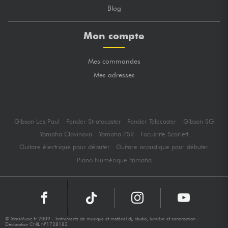
Blog
Mon compte
Mes commandes
Mes adresses
Gibson Les Paul
Fender Stratocaster
Fender Telecaster
Gibson SG
Yamaha Clavinova
Yamaha PSR
Focusrite Scarlett
Guitare électrique pour débuter
Guitare acoustique pour débuter
Piano Numérique Yamaha
© StarsMusic.fr 2009 - Instruments de musique et matériel dj, studio, lumière et sonorisation -
Déclaration CNIL N°1728182