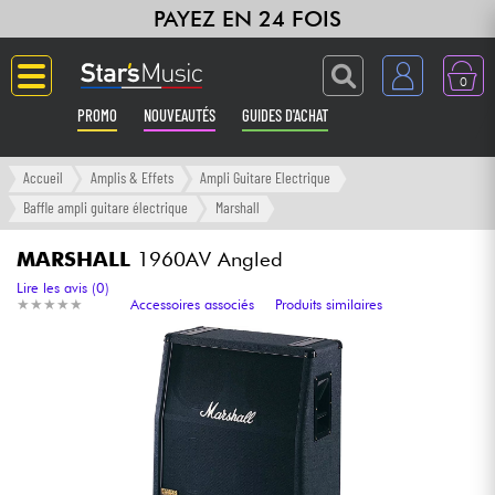
PAYEZ EN 24 FOIS
0
PROMO
NOUVEAUTÉS
GUIDES D'ACHAT
Langue
Accueil
Amplis & Effets
Ampli Guitare Electrique
Baffle ampli guitare électrique
Marshall
Guitares & Basses
MARSHALL
1960AV Angled
Amplis & Effets
Lire les avis (0)
★
★
★
★
★
★
★
★
★
★
Accessoires associés
Produits similaires
Claviers & Pianos
Synthés & Sampleurs
Home Studio