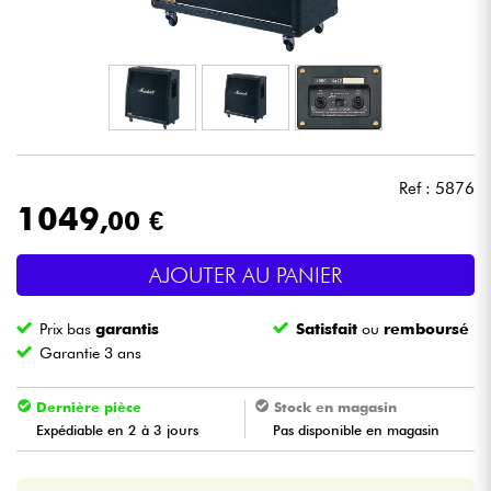
Casques
Micros & HF
DJ
Ref : 5876
Sono
1049
,00 €
Eclairage
AJOUTER AU PANIER
Batteries & Percu
Prix bas
garantis
Satisfait
ou
remboursé
Garantie 3 ans
Vents
Dernière pièce
Stock en magasin
Violons & Quatuor
Expédiable en 2 à 3 jours
Pas disponible en magasin
Eveil Musical