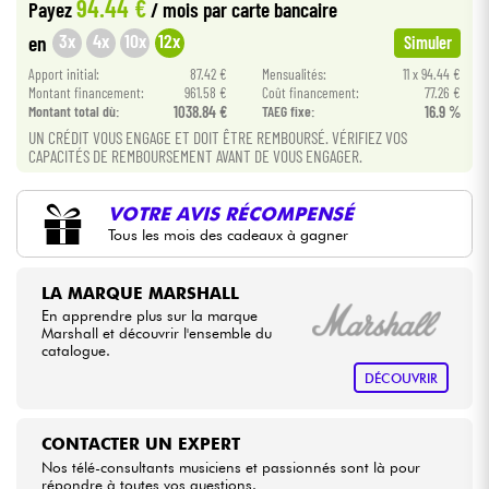
94.44 €
Payez
/ mois
par carte bancaire
3x
4x
10x
12x
en
Simuler
Câbles & Access.
Apport initial:
87.42 €
Mensualités:
11 x 94.44 €
Montant financement:
961.58 €
Coût financement:
77.26 €
HiFi
Montant total dù:
1038.84 €
TAEG fixe:
16.9 %
UN CRÉDIT VOUS ENGAGE ET DOIT ÊTRE REMBOURSÉ. VÉRIFIEZ VOS
CAPACITÉS DE REMBOURSEMENT AVANT DE VOUS ENGAGER.
Packs
VOTRE AVIS RÉCOMPENSÉ
Voir nos marques
Tous les mois des cadeaux à gagner
LA MARQUE MARSHALL
En apprendre plus sur la marque
Marshall et découvrir l'ensemble du
catalogue.
DÉCOUVRIR
CONTACTER UN EXPERT
Nos télé-consultants musiciens et passionnés sont là pour
répondre à toutes vos questions.