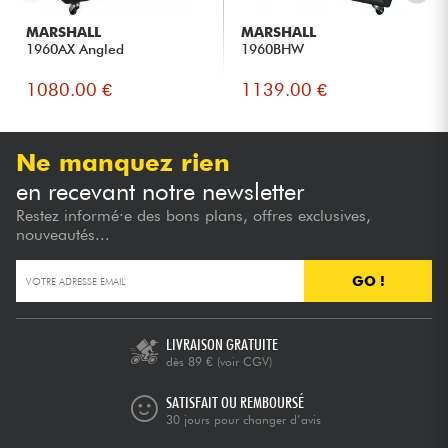
MARSHALL
MARSHALL
1960AX Angled
1960BHW
1080.00 €
1139.00 €
Ne manquez rien
en recevant notre newsletter
Restez informé·e des bons plans, offres exclusives,
nouveautés...
GO !
LIVRAISON GRATUITE
dès 89 €
(voir CGV)
SATISFAIT OU REMBOURSÉ
30 jours pour changer d’avis