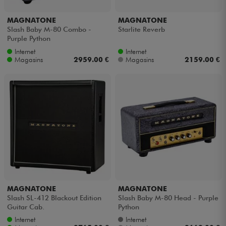
MAGNATONE
MAGNATONE
Câbles & Access.
Slash Baby M-80 Combo -
Starlite Reverb
Purple Python
HiFi
Internet
Internet
Magasins
2959.00 €
Magasins
2159.00 €
Packs
Voir nos marques
MAGNATONE
MAGNATONE
Slash SL-412 Blackout Edition
Slash Baby M-80 Head - Purple
Guitar Cab.
Python
Internet
Internet