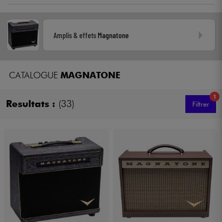
entre autres Ampeg et Crate - qui a ressuscité la marque
Casques
Magnatone en 2013 en créant ces nouveaux combos haut de
gamme à la saveur 50's.
Amplis & effets
Magnatone
Micros & HF
DJ
CATALOGUE
MAGNATONE
Sono
1
Resultats :
(33)
Filtrer
Eclairage
Batteries & Percu
Vents
Violons & Quatuor
Eveil Musical