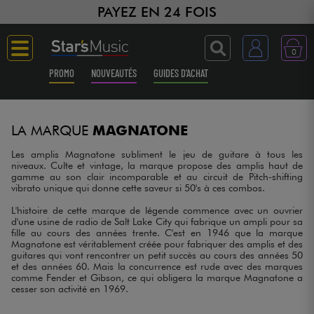
PAYEZ EN 24 FOIS
0
PROMO
NOUVEAUTÉS
GUIDES D'ACHAT
Langue
LA MARQUE
MAGNATONE
Guitares & Basses
Les amplis Magnatone subliment le jeu de guitare à tous les
niveaux. Culte et vintage, la marque propose des amplis haut de
gamme au son clair incomparable et au circuit de Pitch-shifting
Amplis & Effets
vibrato unique qui donne cette saveur si 50's à ces combos.
L'histoire de cette marque de légende commence avec un ouvrier
Claviers & Pianos
d'une usine de radio de Salt Lake City qui fabrique un ampli pour sa
fille au cours des années trente. C'est en 1946 que la marque
Magnatone est véritablement créée pour fabriquer des amplis et des
Synthés & Sampleurs
guitares qui vont rencontrer un petit succès au cours des années 50
et des années 60. Mais la concurrence est rude avec des marques
comme Fender et Gibson, ce qui obligera la marque Magnatone a
cesser son activité en 1969.
Home Studio
C'est Ted Krnoblum, boss du groupe St.Louis Music - qui possède