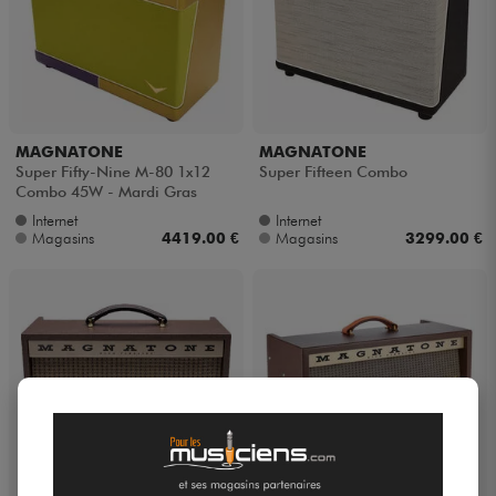
MAGNATONE
MAGNATONE
Super Fifty-Nine M-80 1x12
Super Fifteen Combo
Combo 45W - Mardi Gras
Internet
Internet
Magasins
4419.00 €
Magasins
3299.00 €