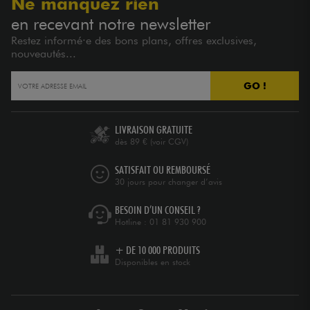
Ne manquez rien
en recevant notre newsletter
Restez informé·e des bons plans, offres exclusives,
nouveautés...
GO !
LIVRAISON GRATUITE
dès 89 €
(voir CGV)
SATISFAIT OU REMBOURSÉ
30 jours pour changer d’avis
BESOIN D’UN CONSEIL ?
Hotline :
01 81 930 900
+ DE 10 000 PRODUITS
Disponibles en stock