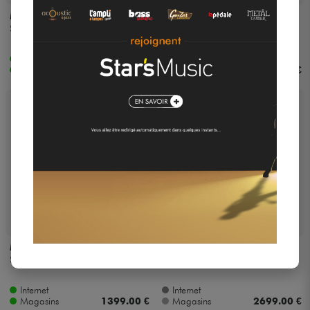
MAGNATONE
MAGNATONE
Starlite
Traditional Collection
Panoramic Stereo Head
Internet
Internet
Magasins
1999.00 €
Magasins
3599.00 €
MAGNATONE
MAGNATONE
Super Fifteen Cabinet
Super Fifteen Head
Internet
Internet
Magasins
1399.00 €
Magasins
2699.00 €