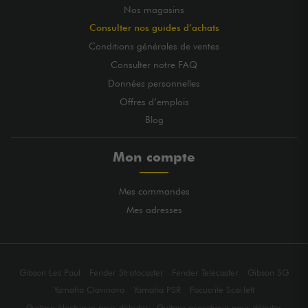
Nos magasins
Consulter nos guides d’achats
Conditions générales de ventes
Consulter notre FAQ
Données personnelles
Offres d’emplois
Blog
Mon compte
Mes commandes
Mes adresses
Gibson Les Paul
Fender Stratocaster
Fender Telecaster
Gibson SG
Yamaha Clavinova
Yamaha PSR
Focusrite Scarlett
Guitare électrique pour débuter
Guitare acoustique pour débuter