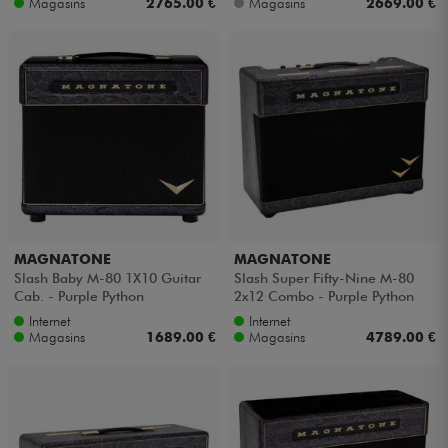
Magasins
2765.00 €
Magasins
2669.00 €
MAGNATONE
MAGNATONE
Slash Baby M-80 1X10 Guitar
Slash Super Fifty-Nine M-80
Cab. - Purple Python
2x12 Combo - Purple Python
Internet
Internet
Magasins
1689.00 €
Magasins
4789.00 €