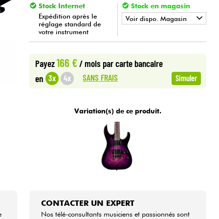
Stock Internet
Stock en magasin
Expédition après le
Voir dispo. Magasin
réglage standard de
votre instrument
•
METAL GUITAR BY
Star
'
S
Music
•
Star
'
S
Music
BRUXELLES
166 €
Payez
/ mois
par carte bancaire
SANS FRAIS
3x
4x
en
Simuler
•
Star
'
S
Music
PARIS
•
Star
'
S
Music
TOULOUSE
Variation(s) de ce produit.
CONTACTER UN EXPERT
e
Nos télé-consultants musiciens et passionnés sont