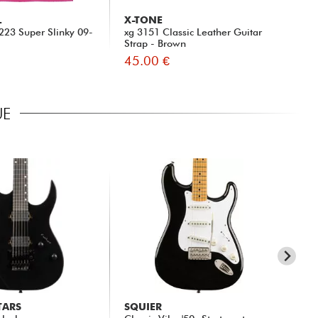
L
X-TONE
JI
 2223 Super Slinky 09-
xg 3151 Classic Leather Guitar
650
Strap - Brown
45.00 €
24
UE
TARS
SQUIER
SI