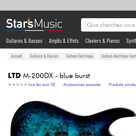
Guitares & Basses
Amplis & Effets
Claviers & Pianos
Synt
Vents
Guitares & Basses
Accueil
Guitares & Basses
Guitare Electrique
Guitare électrique form
Synthés & Sampleurs
LTD
M-200DX - blue burst
★
★
★
★
★
★
★
★
★
★
Lire les avis (0)
Accessoires associés
Produits simila
Micros & HF
Eclairage
Violons & Quatuor