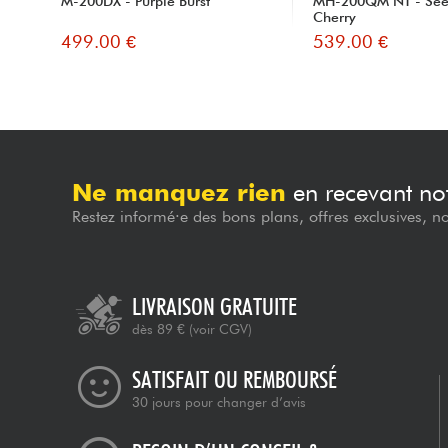
M-200DX - Purple Burst
MH-200QM NT - See 
Cherry
499.00 €
539.00 €
Ne manquez rien
en recevant not
Restez informé·e des bons plans, offres exclusives, n
LIVRAISON GRATUITE
dès 89 €
(voir CGV)
SATISFAIT OU REMBOURSÉ
30 jours pour changer d’avis