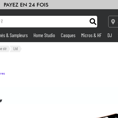
PAYEZ EN 24 FOIS
hés & Sampleurs
Home Studio
Casques
Micros & HF
DJ
Amplis & Effets
e str
Ltd
Home Studio
ires
DJ
Batteries & Percu
Eveil Musical