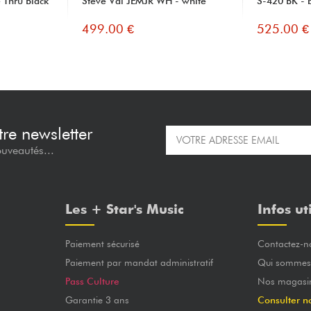
Thru Black
Steve Vai JEMJR WH - white
S-420 BK - 
499.00 €
525.00 €
re newsletter
ouveautés...
Les + Star's Music
Infos ut
Paiement sécurisé
Contactez-n
Paiement par mandat administratif
Qui sommes
Pass Culture
Nos magasi
Garantie 3 ans
Consulter n