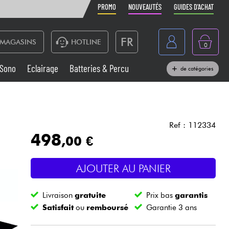
PROMO
NOUVEAUTÉS
GUIDES D'ACHAT
FR
MAGASINS
HOTLINE
0
Belgique
Sono
Eclairage
Batteries & Percu
de catégories
België
Claviers & Pianos
España
Casques
Deutschland
Ref : 112334
498
,00 €
Nederland
Sono
English
AJOUTER AU PANIER
Vents
Livraison
gratuite
Prix bas
garantis
Câbles & Access.
Satisfait
ou
remboursé
Garantie 3 ans