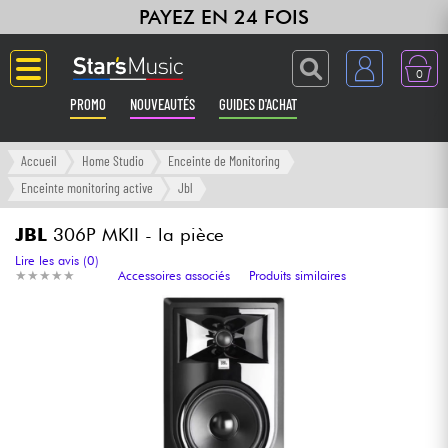
PAYEZ EN 24 FOIS
0
PROMO
NOUVEAUTÉS
GUIDES D'ACHAT
Langue
Accueil
Home Studio
Enceinte de Monitoring
Enceinte monitoring active
Jbl
Guitares & Basses
JBL
306P MKII - la pièce
Amplis & Effets
Lire les avis (0)
★
★
★
★
★
★
★
★
★
★
Accessoires associés
Produits similaires
Claviers & Pianos
Synthés & Sampleurs
Home Studio