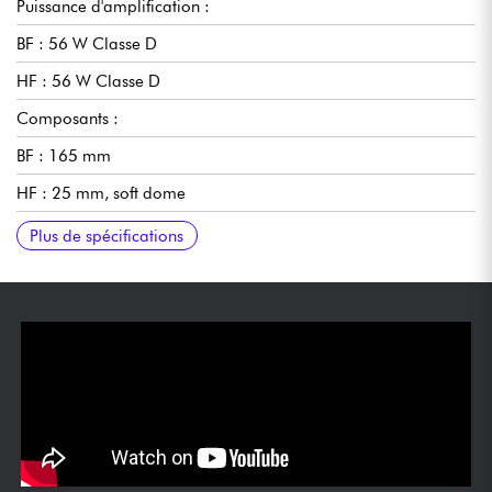
Puissance d'amplification :
BF : 56 W Classe D
HF : 56 W Classe D
Composants :
BF : 165 mm
HF : 25 mm, soft dome
Crossover : 1425 Hz, 4eme ordre Linkwitz-Riley
Enceinte : Blindée
Connecteurs : XLR, jack 6,35 symétrique
Niveau d’entrée max : +23 dBu
BF Boundert EQ : Shelf @ 50Hz: -3dB, -1.5dB, 0dB
HF Trim Control : +2 dB, 0, -2 dB
Dimensions (HxLxP) : 361 x 224 x 282 mm
Poids : 6,1 kg
Plus de spécifications