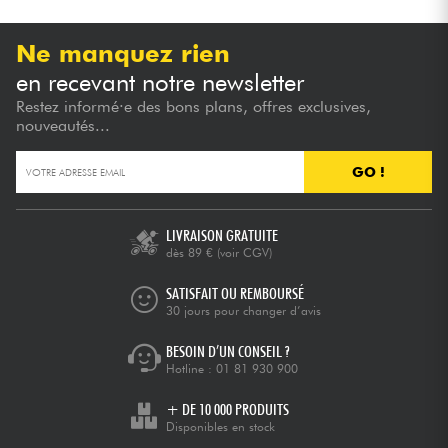
Ne manquez rien
en recevant notre newsletter
Restez informé·e des bons plans, offres exclusives,
nouveautés...
GO !
LIVRAISON GRATUITE
dès 89 €
(voir CGV)
SATISFAIT OU REMBOURSÉ
30 jours pour changer d’avis
BESOIN D’UN CONSEIL ?
Hotline :
01 81 930 900
+ DE 10 000 PRODUITS
Disponibles en stock