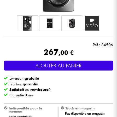
Casques
Micros & HF
VIDÉO
DJ
Ref : 84506
Sono
267
,00 €
Eclairage
AJOUTER AU PANIER
Batteries & Percu
Livraison
gratuite
Prix bas
garantis
Vents
Satisfait
ou
remboursé
Garantie 3 ans
Violons & Quatuor
Indisponible pour le
Stock en magasin
moment
Pas disponible en magasin
Eveil Musical
nous contacter