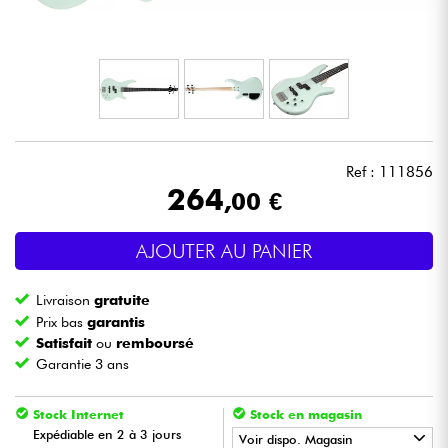
Casques
Micros & HF
DJ
Ref : 111856
Sono
264
,00 €
Eclairage
AJOUTER AU PANIER
Batteries & Percu
Livraison
gratuite
Prix bas
garantis
Vents
Satisfait
ou
remboursé
Garantie 3 ans
Violons & Quatuor
Stock Internet
Stock en magasin
Expédiable en 2 à 3 jours
Voir dispo. Magasin
Eveil Musical