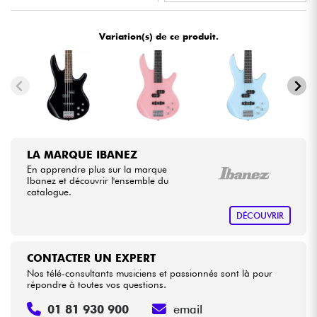
•
Star
'
S
Music
TOULOUSE
Câbles & Access.
Variation(s) de ce produit.
HiFi
Packs
Voir nos marques
LA MARQUE IBANEZ
En apprendre plus sur la marque
Ibanez et découvrir l'ensemble du
catalogue.
DÉCOUVRIR
CONTACTER UN EXPERT
Nos télé-consultants musiciens et passionnés sont là pour
répondre à toutes vos questions.
01 81 930 900
email