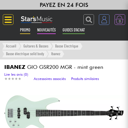
PAYEZ EN 24 FOIS
0
PROMO
NOUVEAUTÉS
GUIDES D'ACHAT
Langue
Accueil
Guitares & Basses
Basse Electrique
Basse électrique solid body
Ibanez
Guitares & Basses
IBANEZ
GIO GSR200 MGR - mint green
Amplis & Effets
Lire les avis (0)
★
★
★
★
★
★
★
★
★
★
Accessoires associés
Produits similaires
Claviers & Pianos
Synthés & Sampleurs
Home Studio