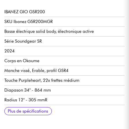
IBANEZ GIO GSR200
SKU Ibanez GSR200MGR
Basse électrique solid body, électronique active
Série Soundgear SR
2024
Corps en Okoume
Manche vissé, Erable, profil GSR4
Touche Purpleheart, 22x frettes médium
Diapason 34" - 864 mm
Radius 12" - 305 mmR
Largeur de manche 1e frette 41 mm
Largeur de manche dernière frette 62 mm
Epaisseur de manche 1e frette 21 mm
Epaisseur de manche 12e frette 22 mm
Micros passifs Ibanez Dynamix PJ
Preamp actif Ibanez Phat II EQ
Contrôles (voir schéma)
Chevalet Ibanez B10
Mécaniques Ibanez bain d'huile
Longueur totale 1100 mm
Longueur corps 506 mm
Largeur corps 331 mm
Epaisseur corps 40 mm
Finition brillant
Plus de spécifications