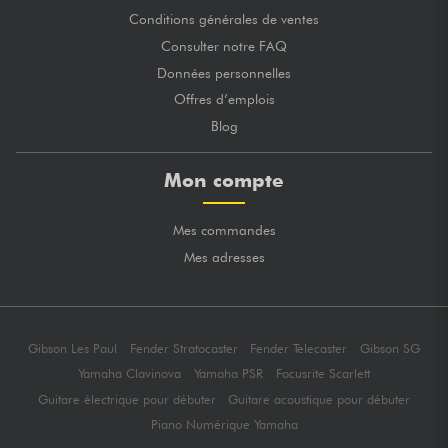
Conditions générales de ventes
Consulter notre FAQ
Données personnelles
Offres d’emplois
Blog
Mon compte
Mes commandes
Mes adresses
Gibson Les Paul
Fender Stratocaster
Fender Telecaster
Gibson SG
Yamaha Clavinova
Yamaha PSR
Focusrite Scarlett
Guitare électrique pour débuter
Guitare acoustique pour débuter
Piano Numérique Yamaha