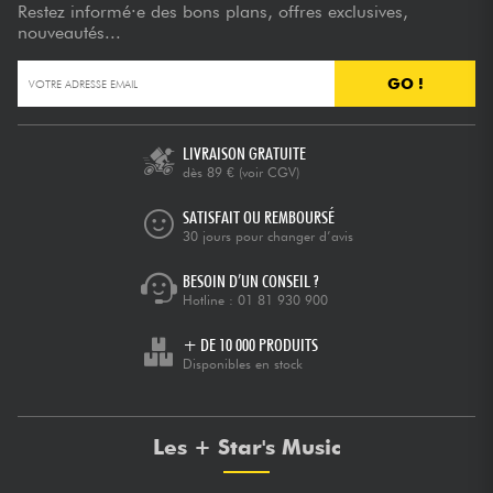
Restez informé·e des bons plans, offres exclusives,
nouveautés...
GO !
LIVRAISON GRATUITE
dès 89 €
(voir CGV)
SATISFAIT OU REMBOURSÉ
30 jours pour changer d’avis
BESOIN D’UN CONSEIL ?
Hotline :
01 81 930 900
+ DE 10 000 PRODUITS
Disponibles en stock
Les + Star's Music