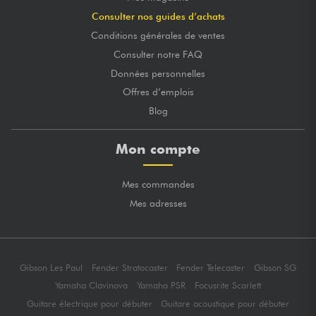
Consulter nos guides d’achats
Conditions générales de ventes
Consulter notre FAQ
Données personnelles
Offres d’emplois
Blog
Mon compte
Mes commandes
Mes adresses
Gibson Les Paul
Fender Stratocaster
Fender Telecaster
Gibson SG
Yamaha Clavinova
Yamaha PSR
Focusrite Scarlett
Guitare électrique pour débuter
Guitare acoustique pour débuter