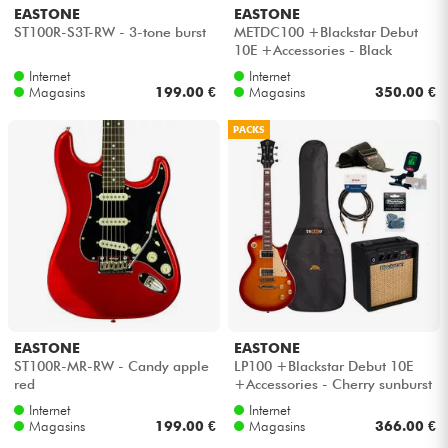
EASTONE
EASTONE
ST100R-S3T-RW - 3-tone burst
METDC100 +Blackstar Debut
10E +Accessories - Black
flames
Internet
Internet
Magasins
199.00 €
Magasins
350.00 €
PACKS
EASTONE
EASTONE
ST100R-MR-RW - Candy apple
LP100 +Blackstar Debut 10E
red
+Accessories - Cherry sunburst
Internet
Internet
Magasins
199.00 €
Magasins
366.00 €