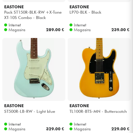
EASTONE
EASTONE
Pack ST150R-BLK-RW +X-Tone
LP70-BLK - Black
Câbles & Access.
XT-10S Combo - Black
Internet
Internet
Magasins
289.00 €
Magasins
239.00 €
HiFi
Packs
Voir nos marques
EASTONE
EASTONE
ST500R-LB-RW - Light blue
TL100R-BTS-MN - Butterscotch
Internet
Internet
Magasins
329.00 €
Magasins
229.00 €