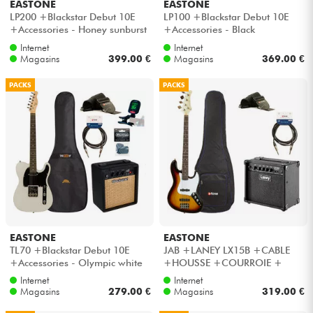
EASTONE
EASTONE
LP200 +Blackstar Debut 10E
LP100 +Blackstar Debut 10E
+Accessories - Honey sunburst
+Accessories - Black
Internet
Internet
Magasins
399.00 €
Magasins
369.00 €
PACKS
PACKS
EASTONE
EASTONE
TL70 +Blackstar Debut 10E
JAB +LANEY LX15B +CABLE
+Accessories - Olympic white
+HOUSSE +COURROIE +
Housse basse éco - 3 tone
Internet
Internet
sunburst
Magasins
279.00 €
Magasins
319.00 €