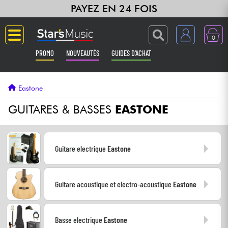
PAYEZ EN 24 FOIS
0
PROMO
NOUVEAUTÉS
GUIDES D'ACHAT
Langue
Eastone
Guitares & Basses
GUITARES & BASSES
EASTONE
Amplis & Effets
Guitare electrique
Eastone
Claviers & Pianos
Guitare acoustique et electro-acoustique
Eastone
Synthés & Sampleurs
Home Studio
Basse electrique
Eastone