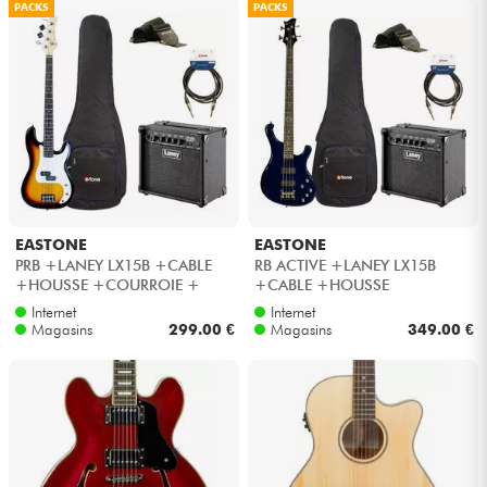
PACKS
PACKS
EASTONE
EASTONE
PRB +LANEY LX15B +CABLE
RB ACTIVE +LANEY LX15B
+HOUSSE +COURROIE +
+CABLE +HOUSSE
Housse basse éco - 3 tone
+COURROIE + Housse basse
Internet
Internet
sunburst
éco - Blue
Magasins
299.00 €
Magasins
349.00 €