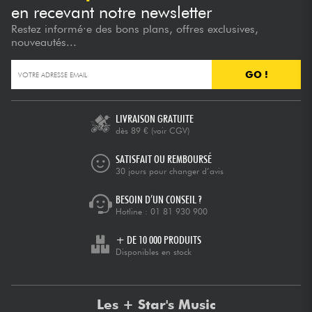
en recevant notre newsletter
Restez informé·e des bons plans, offres exclusives,
nouveautés...
GO !
LIVRAISON GRATUITE
dès 89 €
(voir CGV)
SATISFAIT OU REMBOURSÉ
30 jours pour changer d’avis
BESOIN D’UN CONSEIL ?
Hotline :
01 81 930 900
+ DE 10 000 PRODUITS
Disponibles en stock
Les + Star's Music