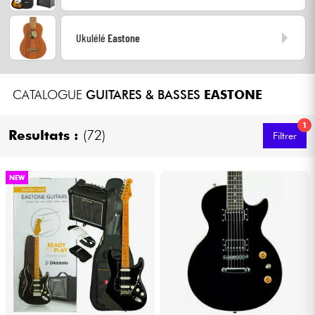
Casques
Ukulélé
Eastone
Micros & HF
DJ
CATALOGUE
GUITARES & BASSES
EASTONE
Sono
1
Resultats :
(72)
Filtrer
Eclairage
NEW
Batteries & Percu
Vents
Violons & Quatuor
Eveil Musical