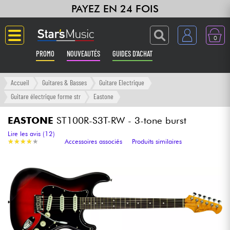
PAYEZ EN 24 FOIS
0
PROMO
NOUVEAUTÉS
GUIDES D'ACHAT
Langue
Accueil
Guitares & Basses
Guitare Electrique
Guitare électrique forme str
Eastone
Guitares & Basses
EASTONE
ST100R-S3T-RW - 3-tone burst
Amplis & Effets
Lire les avis (12)
★
★
★
★
★
★
★
★
★
★
Accessoires associés
Produits similaires
Claviers & Pianos
Synthés & Sampleurs
Home Studio