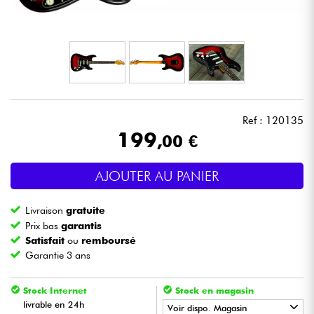
Casques
Micros & HF
DJ
Ref : 120135
Sono
199
,00 €
Eclairage
AJOUTER AU PANIER
Batteries & Percu
Livraison
gratuite
Prix bas
garantis
Vents
Satisfait
ou
remboursé
Garantie 3 ans
Violons & Quatuor
Stock Internet
Stock en magasin
livrable en 24h
Voir dispo. Magasin
Eveil Musical