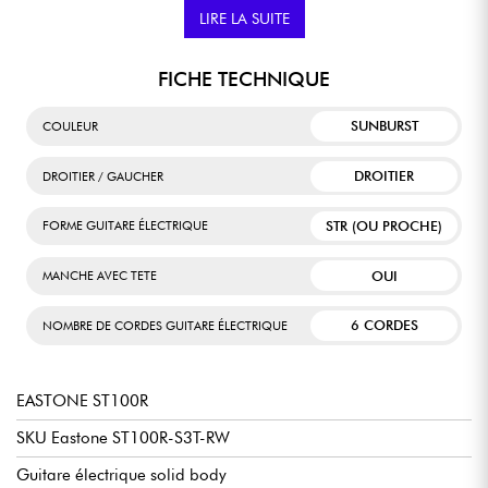
musicien plus expérimenté à la recherche de sonorités de type
LIRE LA SUITE
Strato© authentiques, et d'un instrument à la fois traditionnel et
contemporain, fiable et fonctionnel.
FICHE TECHNIQUE
SUNBURST
COULEUR
DROITIER
DROITIER / GAUCHER
STR (OU PROCHE)
FORME GUITARE ÉLECTRIQUE
OUI
MANCHE AVEC TETE
6 CORDES
NOMBRE DE CORDES GUITARE ÉLECTRIQUE
EASTONE ST100R
SKU Eastone ST100R-S3T-RW
Guitare électrique solid body