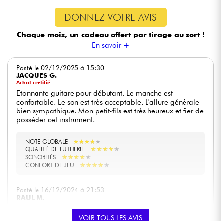
DONNEZ VOTRE AVIS
Chaque mois, un cadeau offert
par tirage au sort !
En savoir +
Posté le 02/12/2025 à 15:30
JACQUES G.
Achat certifié
Etonnante guitare pour débutant. Le manche est
confortable. Le son est très acceptable. L'allure générale
bien sympathique. Mon petit-fils est très heureux et fier de
posséder cet instrument.
NOTE GLOBALE
★
★
★
★
★
★
★
★
★
★
★
★
★
★
★
★
★
★
★
★
QUALITÉ DE LUTHERIE
★
★
★
★
★
★
★
★
★
★
SONORITÉS
★
★
★
★
★
★
★
★
★
★
CONFORT DE JEU
Posté le 16/12/2024 à 21:53
RAUL M.
Excellente guitare électrique pour débuter. Beau design,
VOIR TOUS LES AVIS
son spectaculaire, bon équilibre, pas lourd. Elle est