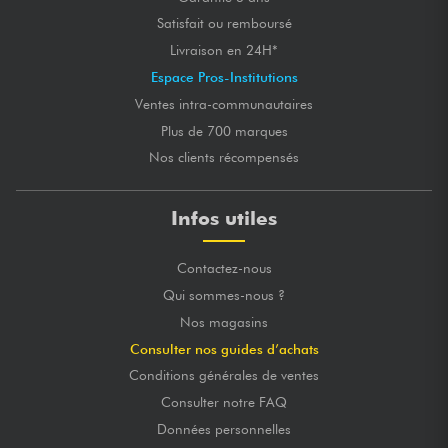
Satisfait ou remboursé
NOTE GLOBALE
★
★
★
★
★
★
★
★
★
★
★
★
★
★
★
★
★
★
★
★
Livraison en 24H*
QUALITÉ DE LUTHERIE
★
★
★
★
★
★
★
★
★
★
SONORITÉS
Espace Pros-Institutions
★
★
★
★
★
★
★
★
★
★
CONFORT DE JEU
Ventes intra-communautaires
Plus de 700 marques
Posté le 10/05/2019 à 14:48
VINCENT L.
Nos clients récompensés
Achat certifié
Bonne guitare pour débutant, je l'ai offert à un ami qui
voulait commencer l'instrument.
Infos utiles
Le son est passablement bon.
La livraison fut rapide et le livreur est arrangeant !
Vendu avec Jack en Plus.
Contactez-nous
Je recommande !
Qui sommes-nous ?
Nos magasins
NOTE GLOBALE
★
★
★
★
★
★
★
★
★
★
Consulter nos guides d’achats
★
★
★
★
★
★
★
★
★
★
QUALITÉ DE LUTHERIE
★
★
★
★
★
★
★
★
★
★
SONORITÉS
Conditions générales de ventes
★
★
★
★
★
★
★
★
★
★
CONFORT DE JEU
Consulter notre FAQ
Données personnelles
Posté le 28/03/2019 à 23:16