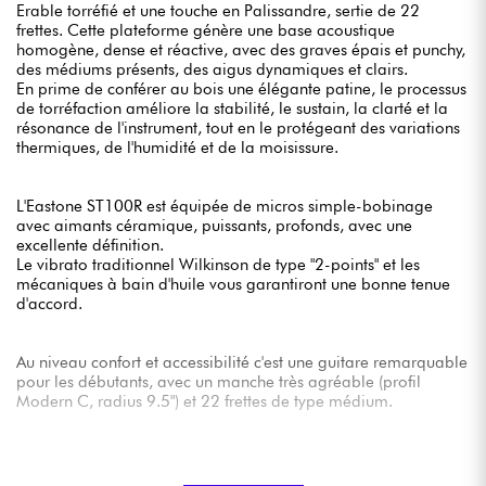
Erable torréfié et une touche en Palissandre, sertie de 22
frettes. Cette plateforme génère une base acoustique
homogène, dense et réactive, avec des graves épais et punchy,
des médiums présents, des aigus dynamiques et clairs.
En prime de conférer au bois une élégante patine, le processus
de torréfaction améliore la stabilité, le sustain, la clarté et la
résonance de l'instrument, tout en le protégeant des variations
thermiques, de l'humidité et de la moisissure.
L'Eastone ST100R est équipée de micros simple-bobinage
avec aimants céramique, puissants, profonds, avec une
excellente définition.
Le vibrato traditionnel Wilkinson de type "2-points" et les
mécaniques à bain d'huile vous garantiront une bonne tenue
d'accord.
Au niveau confort et accessibilité c'est une guitare remarquable
pour les débutants, avec un manche très agréable (profil
Modern C, radius 9.5") et 22 frettes de type médium.
L'Eastone ST100R offre un rapport qualité-prix objectivement
exceptionnel. Elle conviendra aussi bien à un néophyte qu'à un