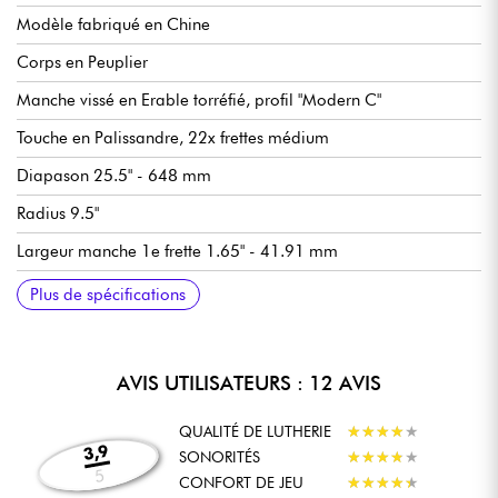
Modèle fabriqué en Chine
Corps en Peuplier
Manche vissé en Erable torréfié, profil "Modern C"
Touche en Palissandre, 22x frettes médium
Diapason 25.5" - 648 mm
Radius 9.5"
Largeur manche 1e frette 1.65" - 41.91 mm
Micros simple-bobinage avec aimants céramique
Master Volume
Tonalité 1 (micros manche et central)
Tonalité 2 (micro chevalet)
Sélecteur micros 5x positions
Vibrato traditionnel Wilkinson 2-point
Mécaniques bain d'huile
Sillet en os synthétique
Finition corps brillant
Finition manche satin
Tirants de cordes recommandées (accordage standard) 9.42,
Plus de spécifications
9.46
AVIS UTILISATEURS : 12 AVIS
QUALITÉ DE LUTHERIE
★
★
★
★
★
★
★
★
★
★
3,9
SONORITÉS
★
★
★
★
★
★
★
★
★
★
5
CONFORT DE JEU
★
★
★
★
★
★
★
★
★
★