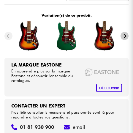
•
Star
'
S
Music
BORDEAUX
Câbles & Access.
Variation(s) de ce produit.
•
Star
'
S
Music
BRUXELLES
HiFi
•
Star
'
S
Music
LILLE
Packs
•
Star
'
S
Music
PARIS
Voir nos marques
LA MARQUE EASTONE
En apprendre plus sur la marque
Eastone et découvrir l'ensemble du
catalogue.
DÉCOUVRIR
CONTACTER UN EXPERT
Nos télé-consultants musiciens et passionnés sont là pour
répondre à toutes vos questions.
01 81 930 900
email