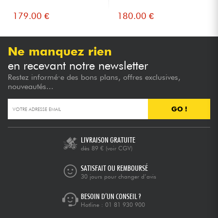
179.00 €
180.00 €
Ne manquez rien
en recevant notre newsletter
Restez informé·e des bons plans, offres exclusives,
nouveautés...
GO !
LIVRAISON GRATUITE
dès 89 €
(voir CGV)
SATISFAIT OU REMBOURSÉ
30 jours pour changer d’avis
BESOIN D’UN CONSEIL ?
Hotline :
01 81 930 900