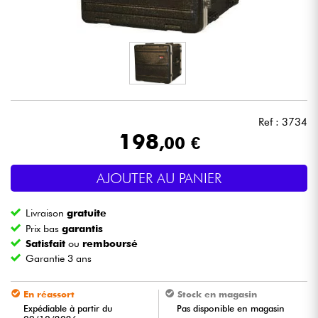
Casques
Micros & HF
DJ
Ref : 3734
Sono
198
,00 €
Eclairage
AJOUTER AU PANIER
Batteries & Percu
Livraison
gratuite
Prix bas
garantis
Vents
Satisfait
ou
remboursé
Garantie 3 ans
Violons & Quatuor
En réassort
Stock en magasin
Expédiable à partir du
Pas disponible en magasin
Eveil Musical