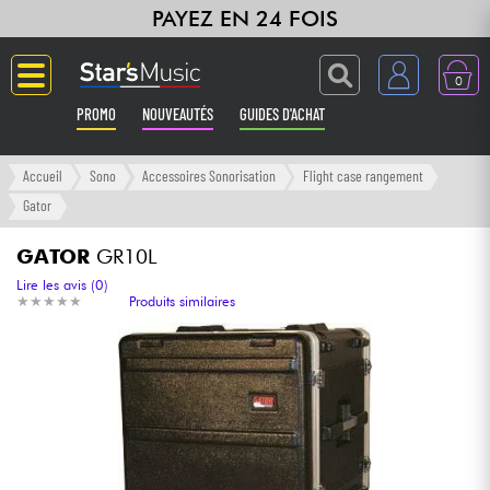
PAYEZ EN 24 FOIS
0
PROMO
NOUVEAUTÉS
GUIDES D'ACHAT
Langue
Accueil
Sono
Accessoires Sonorisation
Flight case rangement
Gator
Guitares & Basses
GATOR
GR10L
Amplis & Effets
Lire les avis (0)
★
★
★
★
★
★
★
★
★
★
Produits similaires
Claviers & Pianos
Synthés & Sampleurs
Home Studio