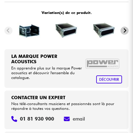
Variation(s) de ce produit.
Câbles & Access.
HiFi
Packs
LA MARQUE POWER
Voir nos marques
ACOUSTICS
En apprendre plus sur la marque Power
acoustics et découvrir l'ensemble du
catalogue.
DÉCOUVRIR
CONTACTER UN EXPERT
Nos télé-consultants musiciens et passionnés sont là pour
répondre à toutes vos questions.
01 81 930 900
email