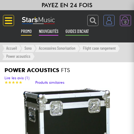
PAYEZ EN 24 FOIS
0
PROMO
NOUVEAUTÉS
GUIDES D'ACHAT
Langue
Accueil
Sono
Accessoires Sonorisation
Flight case rangement
Power acoustics
Guitares & Basses
POWER ACOUSTICS
FTS
Amplis & Effets
Lire les avis (1)
★
★
★
★
★
★
★
★
★
★
Produits similaires
Claviers & Pianos
Synthés & Sampleurs
Home Studio