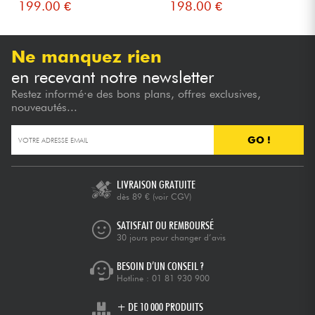
199.00 €
198.00 €
Ne manquez rien
en recevant notre newsletter
Restez informé·e des bons plans, offres exclusives,
nouveautés...
GO !
LIVRAISON GRATUITE
dès 89 €
(voir CGV)
SATISFAIT OU REMBOURSÉ
30 jours pour changer d’avis
BESOIN D’UN CONSEIL ?
Hotline :
01 81 930 900
+ DE 10 000 PRODUITS