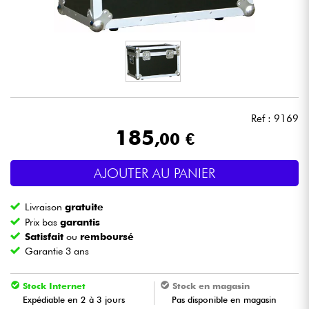
Casques
Micros & HF
DJ
Ref : 9169
Sono
185
,00 €
Eclairage
AJOUTER AU PANIER
Batteries & Percu
Livraison
gratuite
Prix bas
garantis
Vents
Satisfait
ou
remboursé
Garantie 3 ans
Violons & Quatuor
Stock Internet
Stock en magasin
Expédiable en 2 à 3 jours
Pas disponible en magasin
Eveil Musical