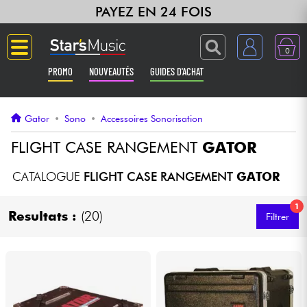
PAYEZ EN 24 FOIS
0
PROMO
NOUVEAUTÉS
GUIDES D'ACHAT
Langue
Gator
•
Sono
•
Accessoires Sonorisation
Guitares & Basses
FLIGHT CASE RANGEMENT
GATOR
Amplis & Effets
CATALOGUE
FLIGHT CASE RANGEMENT
GATOR
1
Claviers & Pianos
Resultats :
(20)
Filtrer
Synthés & Sampleurs
Home Studio