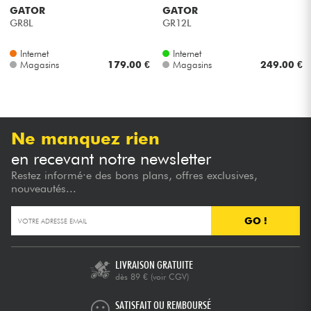
GATOR
GATOR
GR8L
GR12L
Internet
Internet
Magasins
179.00 €
Magasins
249.00 €
Ne manquez rien
en recevant notre newsletter
Restez informé·e des bons plans, offres exclusives,
nouveautés...
GO !
LIVRAISON GRATUITE
dès 89 €
(voir CGV)
SATISFAIT OU REMBOURSÉ