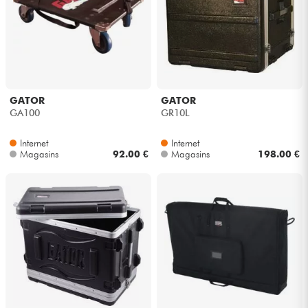
Casques
Micros & HF
DJ
GATOR
GATOR
GA100
GR10L
Sono
Internet
Internet
Magasins
92.00 €
Magasins
198.00 €
Eclairage
Batteries & Percu
Vents
Violons & Quatuor
Eveil Musical