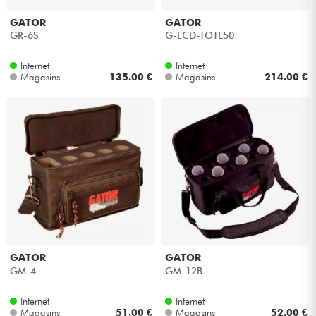
GATOR
GATOR
Câbles & Access.
GR-6S
G-LCD-TOTE50
Internet
Internet
HiFi
Magasins
135.00 €
Magasins
214.00 €
Packs
Voir nos marques
GATOR
GATOR
GM-4
GM-12B
Internet
Internet
Magasins
51.00 €
Magasins
52.00 €