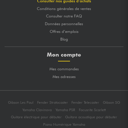
Consulter nos guides d’achats
Conditions générales de ventes
Consulter notre FAQ
Données personnelles
Offres d’emplois
Blog
Mon compte
Mes commandes
Mes adresses
Gibson Les Paul
Fender Stratocaster
Fender Telecaster
Gibson SG
Yamaha Clavinova
Yamaha PSR
Focusrite Scarlett
Guitare électrique pour débuter
Guitare acoustique pour débuter
Piano Numérique Yamaha