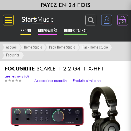
PAYEZ EN 24 FOIS
0
PROMO
NOUVEAUTÉS
GUIDES D'ACHAT
Langue
Accueil
Home Studio
Pack Home Studio
Pack home studio
Focusrite
Guitares & Basses
FOCUSRITE
SCARLETT 2i2 G4 + X-HP1
Amplis & Effets
Lire les avis (0)
★
★
★
★
★
★
★
★
★
★
Accessoires associés
Produits similaires
Claviers & Pianos
Synthés & Sampleurs
Home Studio