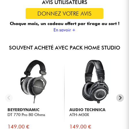
AVIS UTILISATEURS
Bruit EIN -127dBu (pondération A)
Niveau d'entrée maximum 22dBu
Niveau d'entrée maximum 12dBu
Niveau de sortie maximum 16dBu
Niveau d'entrée maximum 16dBu
Plage de gain 69dB
Plage de gain 62dB
Impédance 100Ω
DONNEZ VOTRE AVIS
Plage de gain 69dB
Impédance 60kΩ
Impédance 1MΩ
Chaque mois, un cadeau offert
par tirage au sort !
Impédance 3kΩ
En savoir +
SOUVENT ACHETÉ AVEC PACK HOME STUDIO
BEYERDYNAMIC
AUDIO TECHNICA
DT 770 Pro 80 Ohms
ATH-M50X
149.00 €
149.00 €