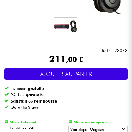
Casques
Micros & HF
DJ
Ref : 123073
Sono
211
,00 €
Eclairage
AJOUTER AU PANIER
Batteries & Percu
Livraison
gratuite
Prix bas
garantis
Vents
Satisfait
ou
remboursé
Garantie 3 ans
Violons & Quatuor
Stock Internet
Stock en magasin
livrable en 24h
Voir dispo. Magasin
Eveil Musical