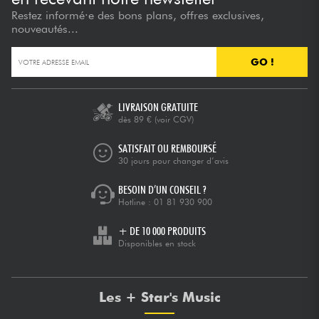
Restez informé·e des bons plans, offres exclusives,
nouveautés...
GO !
LIVRAISON GRATUITE
dès 89 €
(voir CGV)
SATISFAIT OU REMBOURSÉ
30 jours pour changer d’avis
BESOIN D’UN CONSEIL ?
Hotline :
01 81 930 900
+ DE 10 000 PRODUITS
Disponibles en stock
Les + Star's Music