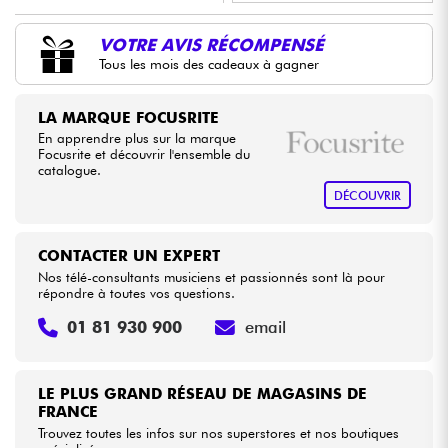
•
Star
'
S
Music
BORDEAUX
VOTRE AVIS RÉCOMPENSÉ
Câbles & Access.
Tous les mois des cadeaux à gagner
•
Star
'
S
Music
BRUGES
HiFi
•
LA MARQUE FOCUSRITE
Star
'
S
Music
BRUXELLES
En apprendre plus sur la marque
Packs
Focusrite et découvrir l'ensemble du
•
Star
'
S
Music
LILLE
catalogue.
DÉCOUVRIR
Voir nos marques
•
Star
'
S
Music
LYON
•
Star
'
S
Music
PARIS
CONTACTER UN EXPERT
Nos télé-consultants musiciens et passionnés sont là pour
•
répondre à toutes vos questions.
Star
'
S
Music
TOULOUSE
01 81 930 900
email
LE PLUS GRAND RÉSEAU DE MAGASINS DE
FRANCE
Trouvez toutes les infos sur nos superstores et nos boutiques