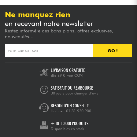
Ne manquez rien
en recevant notre newsletter
Restez informé·e des bons plans, offres exclusives,
nouveautés...
GO !
LIVRAISON GRATUITE
dès 89 €
(voir CGV)
SATISFAIT OU REMBOURSÉ
30 jours pour changer d’avis
BESOIN D’UN CONSEIL ?
Hotline :
01 81 930 900
+ DE 10 000 PRODUITS
Disponibles en stock