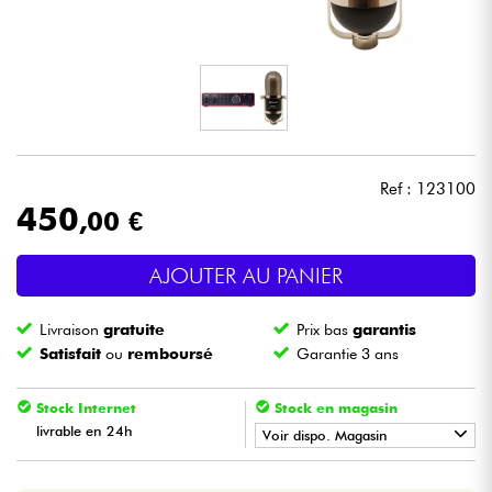
Casques
Micros & HF
DJ
Ref : 123100
Sono
450
,00 €
Eclairage
AJOUTER AU PANIER
Batteries & Percu
Livraison
gratuite
Prix bas
garantis
Satisfait
ou
remboursé
Garantie 3 ans
Vents
Stock Internet
Stock en magasin
Violons & Quatuor
livrable en 24h
Voir dispo. Magasin
•
Star
'
S
Music
BORDEAUX
Eveil Musical