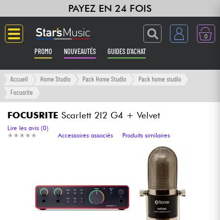
PAYEZ EN 24 FOIS
0
PROMO
NOUVEAUTÉS
GUIDES D'ACHAT
Langue
Accueil
Home Studio
Pack Home Studio
Pack home studio
Focusrite
Guitares & Basses
FOCUSRITE
Scarlett 2I2 G4 + Velvet
Amplis & Effets
Lire les avis (0)
★
★
★
★
★
★
★
★
★
★
Accessoires associés
Produits similaires
Claviers & Pianos
Synthés & Sampleurs
Home Studio