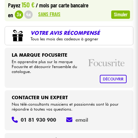
150 €
Payez
/ mois
par carte bancaire
•
Star
'
S
Music
BRUGES
SANS FRAIS
3x
4x
en
Simuler
Câbles & Access.
•
Star
'
S
Music
BRUXELLES
HiFi
VOTRE AVIS RÉCOMPENSÉ
•
Star
'
S
Music
LILLE
Tous les mois des cadeaux à gagner
Packs
•
Star
'
S
Music
LYON
LA MARQUE FOCUSRITE
En apprendre plus sur la marque
Voir nos marques
•
Star
'
S
Music
TOULOUSE
Focusrite et découvrir l'ensemble du
catalogue.
DÉCOUVRIR
CONTACTER UN EXPERT
Nos télé-consultants musiciens et passionnés sont là pour
répondre à toutes vos questions.
01 81 930 900
email