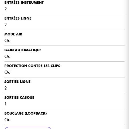
ENTRÉES INSTRUMENT
2
ENTRÉES LIGNE
2
MODE AIR
Oui
GAIN AUTOMATIQUE
Oui
PROTECTION CONTRE LES CLIPS
Oui
SORTIES LIGNE
2
SORTIES CASQUE
1
BOUCLAGE (LOOPBACK)
Oui
CONNECTIVITÉ
PROTOCOLE
E/S SIMULTANÉES
RÉSOLUTION A/D
ALIMENTÉ PAR BUS
DIMENSIONS
POIDS
ENTRÉES MICROPHONE
ENTRÉES LIGNE
ENTRÉES INSTRUMENT
SORTIES LIGNE (SYMÉTRIQUES)