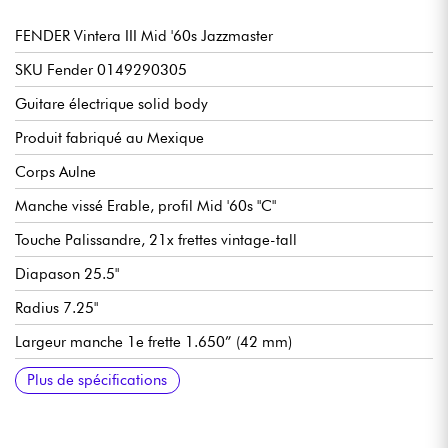
FENDER Vintera III Mid '60s Jazzmaster
SKU Fender 0149290305
Guitare électrique solid body
Produit fabriqué au Mexique
Corps Aulne
Manche vissé Erable, profil Mid '60s "C"
Touche Palissandre, 21x frettes vintage-tall
Diapason 25.5"
Radius 7.25"
Largeur manche 1e frette 1.650” (42 mm)
Largeur manche fin de touche 2.200” (55,88 mm)
Micros simple-bobinage Fender Vintage-Style Mid '60s Single-
Lead Circuit Slide Switch Down (Master Volume, Master Tone,
Rhythm Circuit Controls Slide Switch Up (2x Thumbwheel for
Sélecteur Slide On/Off pour activation circuits Lead et Rhythm
Chevalet Fender 6-Saddle Vintage-Style Adjustable with
Vibrato Fender Vintage-Style Floating Tremolo with Tremolo
Mécaniques Fender Vintage-Style
Finition brillant
Vendue avec housse Fender Deluxe Gig Bag
Plus de spécifications
Coil Jazzmaster
3-Position Toggle)
Neck Pickup Volume and Tone)
“Floating” Tremolo Tailpiece
Lock Button and Push-In Tremolo Arm