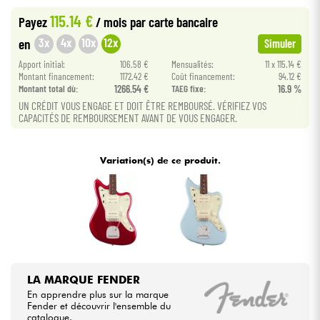
115.14 €
Payez
/ mois
par carte bancaire
Câbles & Access.
3x
4x
10x
12x
en
Simuler
Apport initial:
106.58 €
Mensualités:
11 x 115.14 €
HiFi
Montant financement:
1172.42 €
Coût financement:
94.12 €
Montant total dù:
1266.54 €
TAEG fixe:
16.9 %
UN CRÉDIT VOUS ENGAGE ET DOIT ÊTRE REMBOURSÉ. VÉRIFIEZ VOS
Packs
CAPACITÉS DE REMBOURSEMENT AVANT DE VOUS ENGAGER.
Voir nos marques
Variation(s) de ce produit.
LA MARQUE FENDER
En apprendre plus sur la marque
Fender et découvrir l'ensemble du
catalogue.