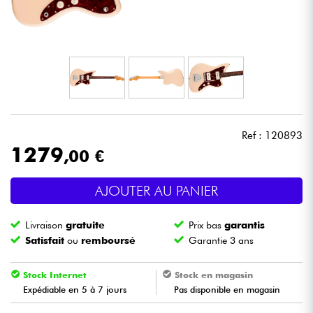
Casques
Micros & HF
DJ
Sono
Ref : 120893
1279
,00 €
Eclairage
AJOUTER AU PANIER
Batteries & Percu
Livraison
gratuite
Prix bas
garantis
Vents
Satisfait
ou
remboursé
Garantie 3 ans
Violons & Quatuor
Stock Internet
Stock en magasin
Expédiable en 5 à 7 jours
Pas disponible en magasin
Eveil Musical