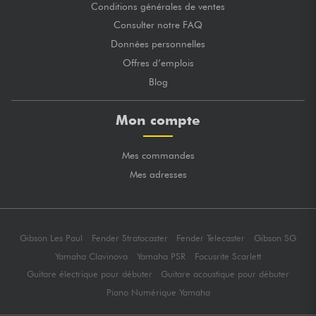
Conditions générales de ventes
Consulter notre FAQ
Données personnelles
Offres d’emplois
Blog
Mon compte
Mes commandes
Mes adresses
Gibson Les Paul
Fender Stratocaster
Fender Telecaster
Gibson SG
Yamaha Clavinova
Yamaha PSR
Focusrite Scarlett
Guitare électrique pour débuter
Guitare acoustique pour débuter
Piano Numérique Yamaha