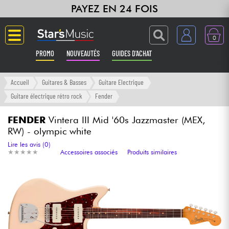
PAYEZ EN 24 FOIS
0
PROMO
NOUVEAUTÉS
GUIDES D'ACHAT
Langue
Accueil
Guitares & Basses
Guitare Electrique
Guitare électrique rétro rock
Fender
Guitares & Basses
FENDER
Vintera III Mid '60s Jazzmaster (MEX,
RW) - olympic white
Amplis & Effets
Lire les avis (0)
★
★
★
★
★
★
★
★
★
★
Accessoires associés
Produits similaires
Claviers & Pianos
Synthés & Sampleurs
Home Studio