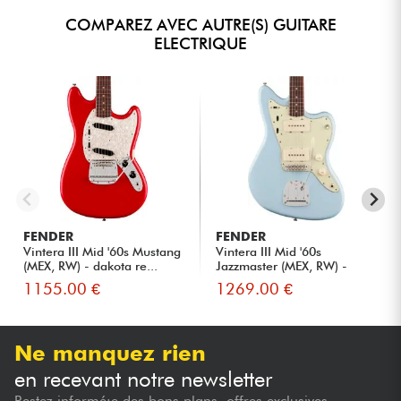
COMPAREZ AVEC AUTRE(S) GUITARE
ELECTRIQUE
FENDER
FENDER
Vintera III Mid '60s Mustang
Vintera III Mid '60s
(MEX, RW) - dakota re...
Jazzmaster (MEX, RW) -
sonic ...
1155.00 €
1269.00 €
Ne manquez rien
en recevant notre newsletter
Restez informé·e des bons plans, offres exclusives,