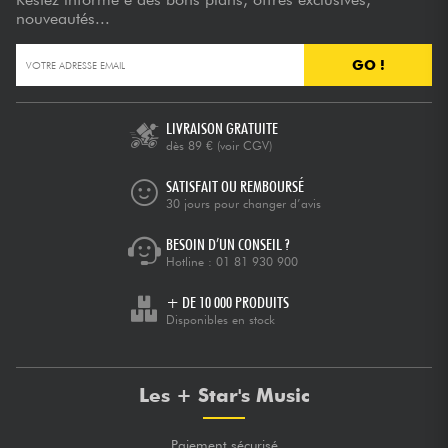
nouveautés...
GO !
LIVRAISON GRATUITE
dès 89 €
(voir CGV)
SATISFAIT OU REMBOURSÉ
30 jours pour changer d’avis
BESOIN D’UN CONSEIL ?
Hotline :
01 81 930 900
+ DE 10 000 PRODUITS
Disponibles en stock
Les + Star's Music
Paiement sécurisé