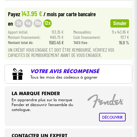
•
Star
'
S
Music
BORDEAUX
143.95 €
Payez
/ mois
par carte bancaire
•
Câbles & Access.
Star
'
S
Music
BRUGES
3x
4x
10x
12x
en
Simuler
HiFi
Apport initial:
133.25 €
Mensualités:
11 x 143.95 €
Montant financement:
1465.75 €
Coût financement:
117.7 €
Montant total dù:
1583.45 €
TAEG fixe:
16.9 %
Packs
UN CRÉDIT VOUS ENGAGE ET DOIT ÊTRE REMBOURSÉ. VÉRIFIEZ VOS
CAPACITÉS DE REMBOURSEMENT AVANT DE VOUS ENGAGER.
Voir nos marques
VOTRE AVIS RÉCOMPENSÉ
Tous les mois des cadeaux à gagner
LA MARQUE FENDER
En apprendre plus sur la marque
Fender et découvrir l'ensemble du
catalogue.
DÉCOUVRIR
CONTACTER UN EXPERT