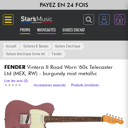
PAYEZ EN 24 FOIS
0
PROMO
NOUVEAUTÉS
GUIDES D'ACHAT
Langue
Accueil
Guitares & Basses
Guitare Electrique
Guitare électrique forme tel
Fender
Guitares & Basses
FENDER
Vintera II Road Worn '60s Telecaster
Ltd (MEX, RW) - burgundy mist metallic
Amplis & Effets
Lire les avis (0)
★
★
★
★
★
★
★
★
★
★
Accessoires associés
Produits similaires
Claviers & Pianos
Synthés & Sampleurs
Home Studio