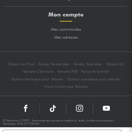
Mon compte
Mes commandes
Mes adresses
Gibson Les Paul
Fender Stratocaster
Fender Telecaster
Gibson SG
Yamaha Clavinova
Yamaha PSR
Focusrite Scarlett
Guitare électrique pour débuter
Guitare acoustique pour débuter
Piano Numérique Yamaha
© StarsMusic.fr 2009 - Instruments de musique et matériel dj, studio, lumière et sonorisation -
Déclaration CNIL N°1728182