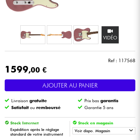
Casques
Micros & HF
VIDÉO
DJ
Sono
Ref : 117568
1599
,00 €
Eclairage
AJOUTER AU PANIER
Batteries & Percu
Livraison
gratuite
Prix bas
garantis
Vents
Satisfait
ou
remboursé
Garantie 5 ans
Violons & Quatuor
Stock Internet
Stock en magasin
Expédition après le réglage
Voir dispo. Magasin
standard de votre instrument
Eveil Musical