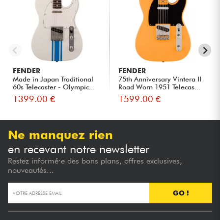
FENDER
FENDER
Made in Japan Traditional
75th Anniversary Vintera II
60s Telecaster - Olympic...
Road Worn 1951 Telecas...
1399.00 €
1599.00 €
Ne manquez rien
en recevant notre newsletter
Restez informé·e des bons plans, offres exclusives,
nouveautés...
GO !