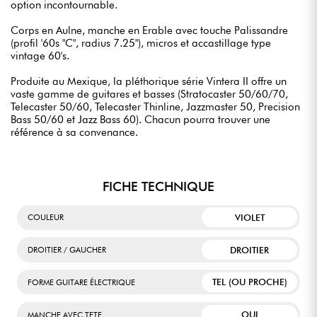
option incontournable.
Corps en Aulne, manche en Erable avec touche Palissandre
(profil '60s "C", radius 7.25"), micros et accastillage type
vintage 60's.
Produite au Mexique, la pléthorique série Vintera II offre un
vaste gamme de guitares et basses (Stratocaster 50/60/70,
Telecaster 50/60, Telecaster Thinline, Jazzmaster 50, Precision
Bass 50/60 et Jazz Bass 60). Chacun pourra trouver une
référence à sa convenance.
FICHE TECHNIQUE
VIOLET
COULEUR
DROITIER
DROITIER / GAUCHER
TEL (OU PROCHE)
FORME GUITARE ÉLECTRIQUE
OUI
MANCHE AVEC TETE