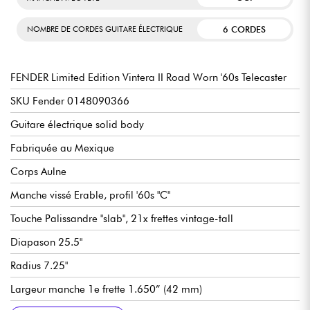
6 CORDES
NOMBRE DE CORDES GUITARE ÉLECTRIQUE
FENDER Limited Edition Vintera II Road Worn '60s Telecaster
SKU Fender 0148090366
Guitare électrique solid body
Fabriquée au Mexique
Corps Aulne
Manche vissé Erable, profil '60s "C"
Touche Palissandre "slab", 21x frettes vintage-tall
Diapason 25.5"
Radius 7.25"
Largeur manche 1e frette 1.650” (42 mm)
Largeur manche fin de touche 2.200” (55,88 mm)
Micros simple-bobinage Fender Vintage-Style '60s Single-Coil
Volume général
Tonalité générale
Sélecteur micros 3x positions
Chevalet Fender 3-Saddle Vintage-Style Tele® with Slotted
Mécaniques Fender Vintage-Style
Finition nitrocellulose brillant
Vendue avec housse Fender Deluxe Gig Bag