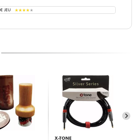
★
★
★
★
★
★
★
★
★
★
E JEU
X-TONE
X-