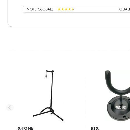
NOTE GLOBALE
★
★
★
★
★
★
★
★
★
★
QUALI
X-TONE
RTX