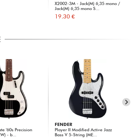
X2002-3M - Jack(M) 6,35 mono /
31
Jack(M) 6,35 mono S...
19.30 €
15
E
FENDER
FE
ate '60s Precision
Player II Modified Active Jazz
Vin
W) - b...
Bass V 5-String (ME...
RW)