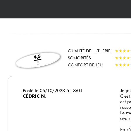
QUALITÉ DE LUTHERIE
★
★
★
★
★
★
★
★
4,5
SONORITÉS
★
★
★
★
★
★
★
★
5
CONFORT DE JEU
★
★
★
★
★
★
★
★
Posté le 06/10/2023 à 18:01
Je jo
CÉDRIC N.
C'est
est p
resso
Le ma
avoir
En ré