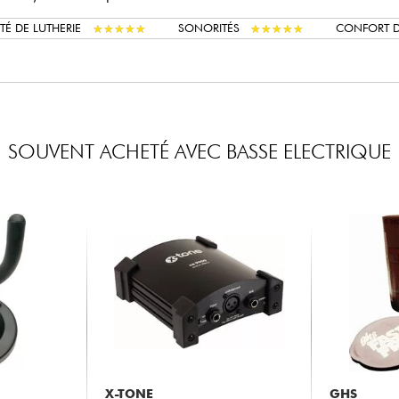
★
★
★
★
★
★
★
★
★
★
★
★
★
★
★
★
★
★
★
★
TÉ DE LUTHERIE
SONORITÉS
CONFORT D
SOUVENT ACHETÉ AVEC BASSE ELECTRIQUE
X-TONE
GHS