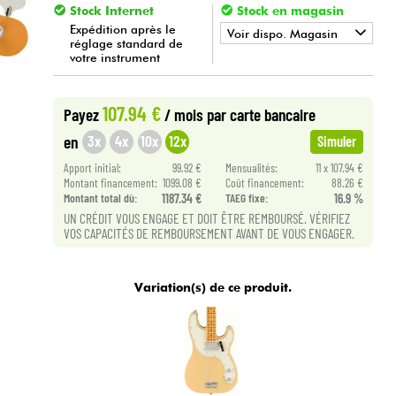
Stock Internet
Stock en magasin
Expédition après le
Voir dispo. Magasin
réglage standard de
votre instrument
•
Star
'
S
Music
BORDEAUX
•
107.94 €
Star
'
S
Music
LYON
Payez
/ mois
par carte bancaire
3x
4x
10x
12x
en
Simuler
Apport initial:
99.92 €
Mensualités:
11 x 107.94 €
Montant financement:
1099.08 €
Coût financement:
88.26 €
Montant total dù:
1187.34 €
TAEG fixe:
16.9 %
UN CRÉDIT VOUS ENGAGE ET DOIT ÊTRE REMBOURSÉ. VÉRIFIEZ
VOS CAPACITÉS DE REMBOURSEMENT AVANT DE VOUS ENGAGER.
Variation(s) de ce produit.