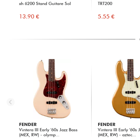
xh 6200 Stand Guitare Sol
TRT200
13.90 €
5.55 €
FENDER
FENDER
Vintera III Early '60s Jazz Bass
Vintera III Early '60s 
(MEX, RW) - olymp...
(MEX, RW) - aztec...