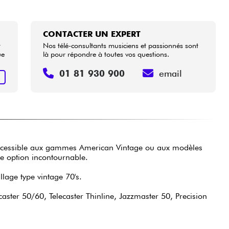
CONTACTER UN EXPERT
t
Nos télé-consultants musiciens et passionnés sont
ue
là pour répondre à toutes vos questions.
01 81 930 900
email
R
accessible aux gammes American Vintage ou aux modèles
ne option incontournable.
llage type vintage 70's.
caster 50/60, Telecaster Thinline, Jazzmaster 50, Precision