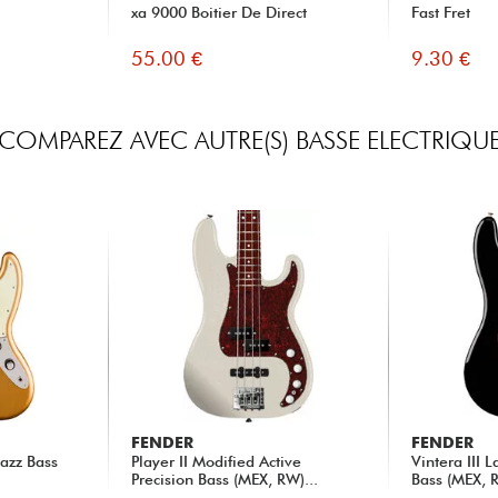
xa 9000 Boitier De Direct
Fast Fret
55.00 €
9.30 €
COMPAREZ AVEC AUTRE(S) BASSE ELECTRIQU
FENDER
FENDER
Jazz Bass
Player II Modified Active
Vintera III L
Precision Bass (MEX, RW)...
Bass (MEX, R