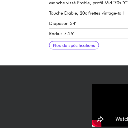
Manche vissé Erable, profil Mid '70s "C
Touche Erable, 20x frettes vintage-tall
Diapason 34"
Radius 7.25"
Largeur manche 1e frette 1.625" (41.
Micro double-bobinage Fender "Wide 
Volume
Tonalité
Chevalet fixe Fender 2-Saddle Vintage-S
Mécaniques Fender '70s Vintage-Style 
Finition brillant
Vendue avec housse Fender
Plus de spécifications