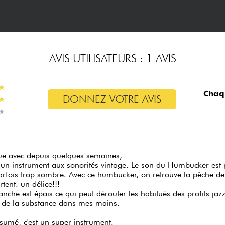
AVIS UTILISATEURS : 1 AVIS
★
★
Chaq
DONNEZ VOTRE AVIS
★
★
★
★
ue avec depuis quelques semaines,
 un instrument aux sonorités vintage. Le son du Humbucker est p
arfois trop sombre. Avec ce humbucker, on retrouve la pêche d
rtent. un délice!!!
nche est épais ce qui peut dérouter les habitués des profils jaz
 de la substance dans mes mains.
sumé, c'est un super instrument.