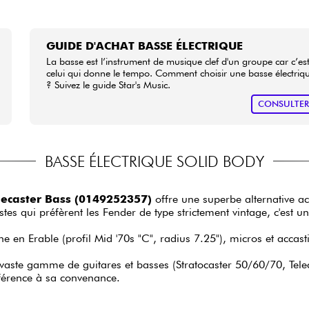
GUIDE D'ACHAT BASSE ÉLECTRIQUE
La basse est l’instrument de musique clef d'un groupe car c’es
celui qui donne le tempo. Comment choisir une basse électriq
? Suivez le guide Star's Music.
CONSULTE
BASSE ÉLECTRIQUE SOLID BODY
elecaster Bass (0149252357)
offre une superbe alternative 
es qui préfèrent les Fender de type strictement vintage, c'est u
 en Erable (profil Mid '70s "C", radius 7.25"), micros et accasti
n vaste gamme de guitares et basses (Stratocaster 50/60/70, Tele
férence à sa convenance.