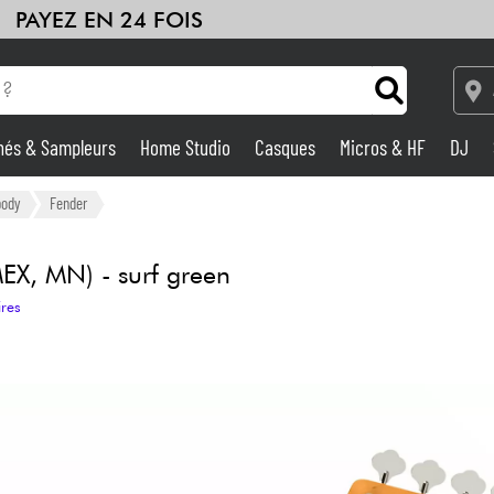
PAYEZ EN 24 FOIS
hés & Sampleurs
Home Studio
Casques
Micros & HF
DJ
Amplis & Effets
body
Fender
Home Studio
MEX, MN) - surf green
ires
DJ
Batteries & Percu
Eveil Musical