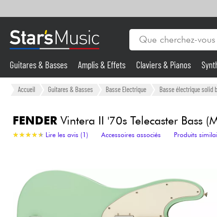
Guitares & Basses
Amplis & Effets
Claviers & Pianos
Synt
Vents
Guitares & Basses
Accueil
Guitares & Basses
Basse Electrique
Basse électrique solid 
Synthés & Sampleurs
FENDER
Vintera II '70s Telecaster Bass (
★
★
★
★
★
★
★
★
★
★
Lire les avis (1)
Accessoires associés
Produits simila
Micros & HF
Eclairage
Violons & Quatuor