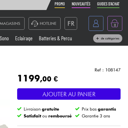
PROMO
NOUVEAUTÉS
GUIDES D'ACHAT
FR
MAGASINS
HOTLINE
0
Belgique
Sono
Eclairage
Batteries & Percu
de catégories
België
Claviers & Pianos
España
Casques
Deutschland
Ref : 108147
1199
,00 €
Nederland
Sono
English
AJOUTER AU PANIER
Vents
Livraison
gratuite
Prix bas
garantis
Câbles & Access.
Satisfait
ou
remboursé
Garantie 3 ans