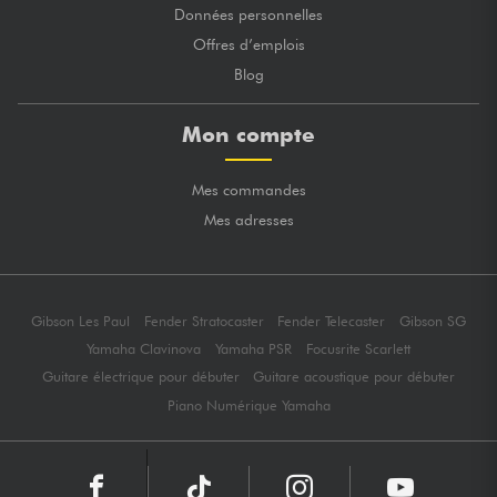
Données personnelles
Offres d’emplois
Blog
Mon compte
Mes commandes
Mes adresses
Gibson Les Paul
Fender Stratocaster
Fender Telecaster
Gibson SG
Yamaha Clavinova
Yamaha PSR
Focusrite Scarlett
Guitare électrique pour débuter
Guitare acoustique pour débuter
Piano Numérique Yamaha