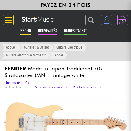
PAYEZ EN 24 FOIS
0
PROMO
NOUVEAUTÉS
GUIDES D'ACHAT
Langue
Accueil
Guitares & Basses
Guitare Electrique
Guitare électrique forme str
Fender
Guitares & Basses
FENDER
Made in Japan Traditional 70s
Stratocaster (MN) - vintage white
Amplis & Effets
Lire les avis (0)
★
★
★
★
★
★
★
★
★
★
Accessoires associés
Produits similaires
Claviers & Pianos
Synthés & Sampleurs
Home Studio