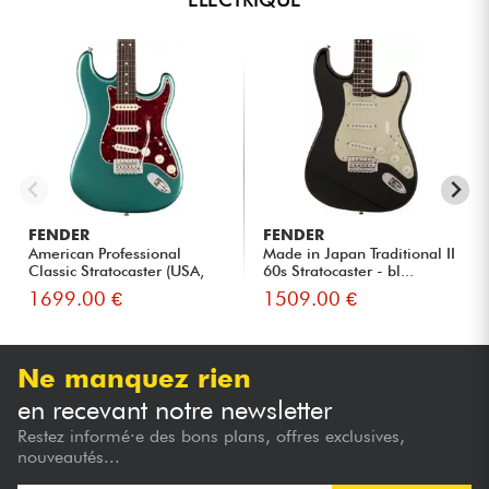
FENDER
FENDER
American Professional
Made in Japan Traditional II
Classic Stratocaster (USA,
60s Stratocaster - bl...
R...
1699.00 €
1509.00 €
Ne manquez rien
en recevant notre newsletter
Restez informé·e des bons plans, offres exclusives,
nouveautés...