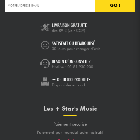
GO !
LIVRAISON GRATUITE
dès 89 €
(voir CGV)
SATISFAIT OU REMBOURSÉ
30 jours pour changer d’avis
BESOIN D’UN CONSEIL ?
Hotline :
01 81 930 900
+ DE 10 000 PRODUITS
Disponibles en stock
Les + Star's Music
Paiement sécurisé
Paiement par mandat administratif