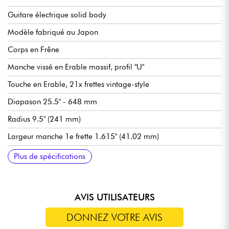
Guitare électrique solid body
Modèle fabriqué au Japon
Corps en Frêne
Manche vissé en Erable massif, profil "U"
Touche en Erable, 21x frettes vintage-style
Diapason 25.5" - 648 mm
Radius 9.5" (241 mm)
Largeur manche 1e frette 1.615" (41.02 mm)
Micros simple-bobinage Fender Vintage-Style Single-Coil
Master Volume
Tone 1. (micro manche)
Tone 2. (micro central)
Sélecteur micros 5x positions
Vibrato traditionnel Fender 6-Saddle Vintage-Style
Mécaniques Fender vintage-style
Sillet en os
Finition caisse/manche brillant
Vendue avec housse Fender
Tirants de cordes recommandées (accordage standard) : 9.42,
Plus de spécifications
Synchronized Tremolo
9.46
AVIS UTILISATEURS
DONNEZ VOTRE AVIS