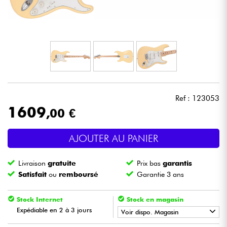
Casques
Micros & HF
DJ
Sono
Ref : 123053
1609
,00 €
Eclairage
AJOUTER AU PANIER
Batteries & Percu
Livraison
gratuite
Prix bas
garantis
Vents
Satisfait
ou
remboursé
Garantie 3 ans
Violons & Quatuor
Stock Internet
Stock en magasin
Expédiable en 2 à 3 jours
Voir dispo. Magasin
Eveil Musical