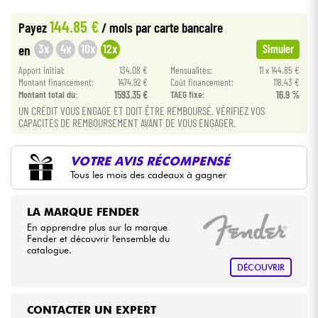
•
Star
'
S
Music
LILLE
144.85 €
Payez
/ mois
par carte bancaire
•
Câbles & Access.
Star
'
S
Music
LYON
3x
4x
10x
12x
en
Simuler
Apport initial:
134.08 €
Mensualités:
11 x 144.85 €
HiFi
Montant financement:
1474.92 €
Coût financement:
118.43 €
Montant total dù:
1593.35 €
TAEG fixe:
16.9 %
Packs
UN CRÉDIT VOUS ENGAGE ET DOIT ÊTRE REMBOURSÉ. VÉRIFIEZ VOS
CAPACITÉS DE REMBOURSEMENT AVANT DE VOUS ENGAGER.
Voir nos marques
VOTRE AVIS RÉCOMPENSÉ
Tous les mois des cadeaux à gagner
LA MARQUE FENDER
En apprendre plus sur la marque
Fender et découvrir l'ensemble du
catalogue.
DÉCOUVRIR
CONTACTER UN EXPERT