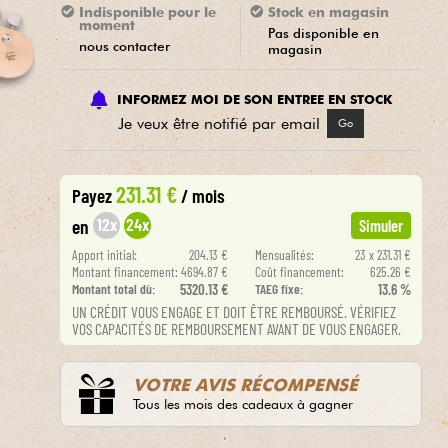
Indisponible pour le
Stock en magasin
moment
Pas disponible en
nous contacter
magasin
INFORMEZ MOI DE SON ENTREE EN STOCK
Je veux être notifié par email
Go
231.31 €
Payez
/ mois
12x
24x
en
Simuler
Apport initial:
204.13 €
Mensualités:
23 x 231.31 €
Montant financement:
4694.87 €
Coût financement:
625.26 €
Montant total dù:
5320.13 €
TAEG fixe:
13.6 %
UN CRÉDIT VOUS ENGAGE ET DOIT ÊTRE REMBOURSÉ. VÉRIFIEZ
VOS CAPACITÉS DE REMBOURSEMENT AVANT DE VOUS ENGAGER.
VOTRE AVIS RÉCOMPENSÉ
Tous les mois des cadeaux à gagner