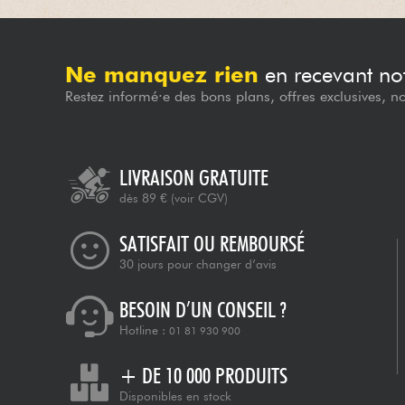
Ne manquez rien
en recevant not
Restez informé·e des bons plans, offres exclusives, n
LIVRAISON GRATUITE
dès 89 €
(voir CGV)
SATISFAIT OU REMBOURSÉ
30 jours pour changer d’avis
BESOIN D’UN CONSEIL ?
Hotline :
01 81 930 900
+ DE 10 000 PRODUITS
Disponibles en stock