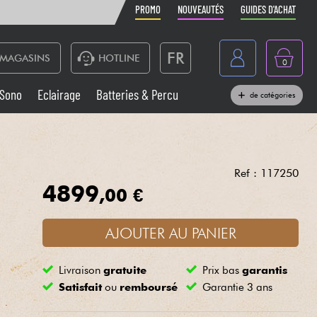
PROMO
NOUVEAUTÉS
GUIDES D'ACHAT
FR
MAGASINS
HOTLINE
0
Belgique
Sono
Eclairage
Batteries & Percu
de catégories
België
Claviers & Pianos
España
Casques
Deutschland
Ref : 117250
4899
,00 €
Nederland
Sono
English
AJOUTER AU PANIER
Vents
Livraison
gratuite
Prix bas
garantis
Câbles & Access.
Satisfait
ou
remboursé
Garantie 3 ans