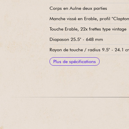
Corps en Aulne deux parties
Manche vissé en Erable, profil "Clapton
Touche Erable, 22x frettes type vintage
Diapason 25.5" - 648 mm
Rayon de touche / radius 9.5" - 24.1 
Largeur de manche 1e frette 1.650” -
Largeur dernière frette 1.650"
Profondeur manche 1e frette .820"
Profondeur manche 12e frette .920"
Sillet en os
Micros simple-bobinage Fender Vintage
Volume général, tonalité générale, Mid 
Chevalet/vibrato Fender Synchronized 
Mécaniques Fender bain d'huile style v
Livrée étui Fender Custom Shop Tweed
Plus de spécifications