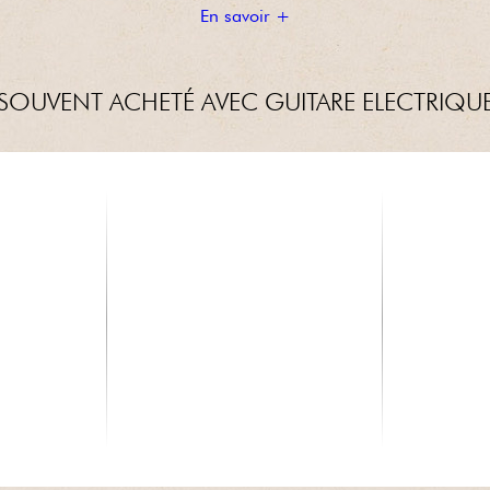
En savoir +
SOUVENT ACHETÉ AVEC GUITARE ELECTRIQU
X-TONE
ERNIE BAL
e Sol
XG 3100 Standard Nylon Black
Electric (6)
42
9.00 €
5.70 €