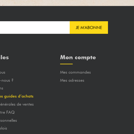
JE M'ABONNE
iles
Mon compte
ous
Mes commandes
-nous ?
Mes adresses
ns
os guides d’achats
énérales de ventes
otre FAQ
sonnelles
lois