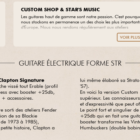
CUSTOM SHOP & STAR'S MUSIC
Les guitares haut de gamme sont notre passion. C'est pourqu
nous stockons en permanence un des choix les plus important
d'Europe. Nous nous rendons régulièrement aux ateliers
Custom Shop des marques prestigieuses afin d'y sélectionner l
VOIR PLU
plus belles pièces de bois disponibles, à partir desquelles nous
créons nos propres modèles. Vous rêvez d'une guitare hors du
commun ? Confiez-nous votre projet en toute sérénité.
GUITARE ÉLECTRIQUE FORME STR
Clapton Signature
lui même élaboré sa Strato 
e vissé tout Erable (profil
'57).
seless avec booster +25db,
En voici la version Custom
d + accessoires.
supérieur. Les connaisseur
et d'expressivité que peut of
e sorti des ateliers Fender
Le point fort et singulier 
ion de sa Blackie
+25db qui en fait une guita
e de 1973 à 1985),
booster transforme les Vint
etite histoire, Clapton a
Humbuckers (double bobin