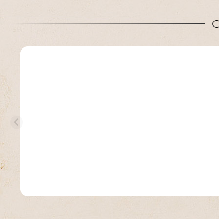
C
FENDER
FENDER
Custom Shop 1959 Stratocaster
Custom Shop Vintag
#CZ570883 - Journeym...
1962 Stratocaster #R
5239.00 €
4859.00 €