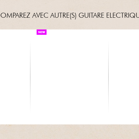
OMPAREZ AVEC AUTRE(S) GUITARE ELECTRIQ
NEW
FENDER
FENDER
e Custom
Custom Shop Vintage Custom
Custom Shop
145...
1959 Stratocaster #R150...
#CZ548544 -
4859.00 €
4900.00 