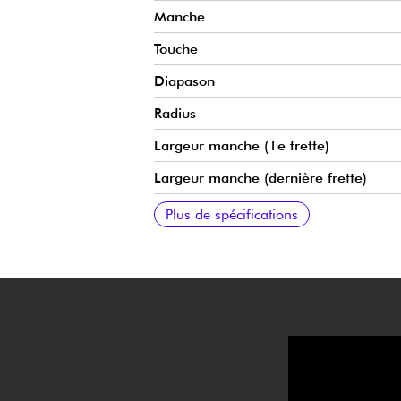
Manche
Touche
Diapason
Radius
Largeur manche (1e frette)
Largeur manche (dernière frette)
Micros simple bobinage
Contrôles
Chevalet/vibrato
Mécaniques
Finition
Etui inclus
Plus de spécifications