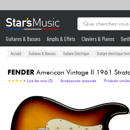
Guitares & Basses
Amplis & Effets
Claviers & Pianos
Synt
Vents
Guitares & Basses
Accueil
Guitares & Basses
Guitare Electrique
Guitare électrique form
Synthés & Sampleurs
FENDER
American Vintage II 1961 Strato
★
★
★
★
★
★
★
★
★
★
Lire les avis (3)
Accessoires associés
Produits simila
Micros & HF
Eclairage
Violons & Quatuor