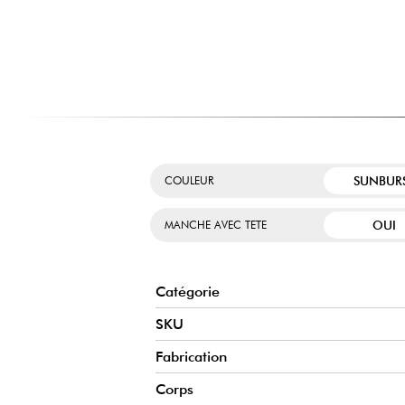
LES FONCTIONNALITÉS DE LA STRATOCASTER
II
UN INSTRUMENT POUR LES AMATEURS DE VINTAGE
Chaque élément de la guitare nous ramène à l'époque d
en forme de C et les composants vintage tels que le cheva
fidèles à cette époque. Ces caractéristiques évoquent cett
de musique.
SUNBUR
COULEUR
UNE LUTHERIE RÉSOLUMENT HAUT DE GAMME
OUI
MANCHE AVEC TETE
Catégorie
SKU
Fabrication
Corps