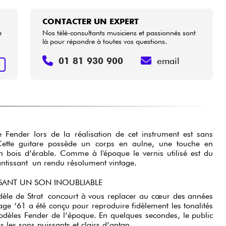
CONTACTER UN EXPERT
e
Nos télé-consultants musiciens et passionnés sont
là pour répondre à toutes vos questions.
01 81 930 900
email
R
e Fender lors de la réalisation de cet instrument est sans
Cette guitare possède un corps en aulne, une touche en
 bois d’érable. Comme à l'époque le vernis utilisé est du
rantissant un rendu résolument vintage.
SANT UN SON INOUBLIABLE
dèle de Strat concourt à vous replacer au cœur des années
age ‘61 a été conçu pour reproduire fidèlement les tonalités
odèles Fender de l’époque. En quelques secondes, le public
s les sons puissants et clairs d’antan.