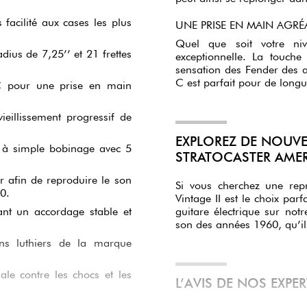
 facilité aux cases les plus
UNE PRISE EN MAIN AGR
Quel que soit votre niv
ius de 7,25’’ et 21 frettes
exceptionnelle. La touche
sensation des Fender des 
C est parfait pour de longu
C pour une prise en main
ieillissement progressif de
EXPLOREZ DE NOUVEL
61 à simple bobinage avec 5
STRATOCASTER AMER
r afin de reproduire le son
Si vous cherchez une rep
0.
Vintage II est le choix par
nt un accordage stable et
guitare électrique sur notr
son des années 1960, qu’il
ans luthiers de la marque
ale contre les chocs et les
L’AVIS DE NOS EXPE