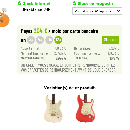
Stock Internet
Stock en magasin
livrable en 24h
Voir dispo. Magasin
•
Star
'
S
Music
BRUXELLES
204 €
Payez
/ mois
par carte bancaire
•
Star
'
S
Music
LILLE
3x
4x
10x
12x
en
Simuler
•
Apport initial:
188.83 €
Mensualités:
11 x 204 €
Star
'
S
Music
LYON
Montant financement:
2077.17 €
Coût financement:
166.83 €
Montant total dù:
2244 €
TAEG fixe:
16.9 %
•
Star
'
S
Music
PARIS
UN CRÉDIT VOUS ENGAGE ET DOIT ÊTRE REMBOURSÉ. VÉRIFIEZ
VOS CAPACITÉS DE REMBOURSEMENT AVANT DE VOUS ENGAGER.
•
Star
'
S
Music
TOULOUSE
Variation(s) de ce produit.