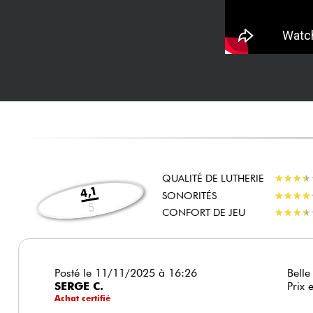
QUALITÉ DE LUTHERIE
★
★
★
★
★
★
★
★
4,1
SONORITÉS
★
★
★
★
★
★
★
★
5
CONFORT DE JEU
★
★
★
★
★
★
★
★
Posté le 11/11/2025 à 16:26
Belle
SERGE C.
Prix 
Achat certifié