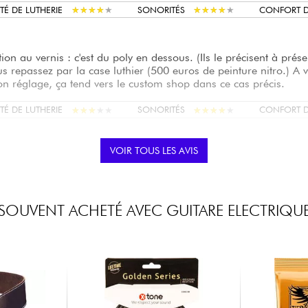
★
★
★
★
★
★
★
★
★
★
★
★
★
★
★
★
★
★
★
★
TÉ DE LUTHERIE
SONORITÉS
CONFORT D
tion au vernis : c'est du poly en dessous. (Ils le précisent à prés
us repassez par la case luthier (500 euros de peinture nitro.) A 
n réglage, ça tend vers le custom shop dans ce cas précis.
★
★
★
★
★
★
★
★
★
★
★
★
★
★
★
★
★
★
★
★
TÉ DE LUTHERIE
SONORITÉS
CONFORT D
VOIR TOUS LES AVIS
a guitarra espectacular!! Todas las características que nos gusta
jero vintage, mástil de palorrosa y ese color FIESTA RED!!!
SOUVENT ACHETÉ AVEC GUITARE ELECTRIQU