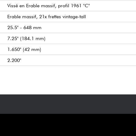
Vissé en Erable massif, profil 1961 "C"
Erable massif, 21x frettes vintage-tall
25.5" - 648 mm
7.25" (184.1 mm)
1.650" (42 mm)
2.200"
Fender Pure Vintage '61 single-coil Strat
Volume, Tonalité manche/centre, Tonalité chevalet, Sélecteur
Fender Pure Vintage Synchronized Tremolo with Bent Steel S
Fender Pure Vintage Single Line "Fender Deluxe"
Nitrocellulose
Etui Fender Vintage-Style Brown (Orange Interior) inclus