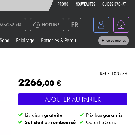
PROMO
NOUVEAUTÉS
GUIDES D'ACHAT
FR
MAGASINS
HOTLINE
0
Belgique
Sono
Eclairage
Batteries & Percu
de catégories
België
Claviers & Pianos
España
Casques
Deutschland
Ref : 103776
2266
,00 €
Nederland
Sono
English
AJOUTER AU PANIER
Vents
Livraison
gratuite
Prix bas
garantis
Câbles & Access.
Satisfait
ou
remboursé
Garantie 5 ans