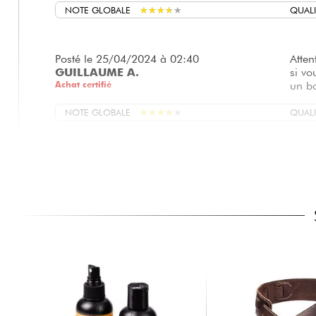
NOTE GLOBALE
★
★
★
★
★
★
★
★
★
★
QUALI
Posté le 25/04/2024 à 02:40
Atten
GUILLAUME A.
si vo
Achat certifié
un bo
NOTE GLOBALE
★
★
★
★
★
★
★
★
★
★
QUALI
Posté le 07/11/2022 à 15:26
Es un
GUILLERMO M.
clavi
NOTE GLOBALE
★
★
★
★
★
★
★
★
★
★