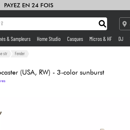
PAYEZ EN 24 FOIS
hés & Sampleurs
Home Studio
Casques
Micros & HF
DJ
Amplis & Effets
e str
Fender
Home Studio
caster (USA, RW) - 3-color sunburst
ires
DJ
Batteries & Percu
Eveil Musical