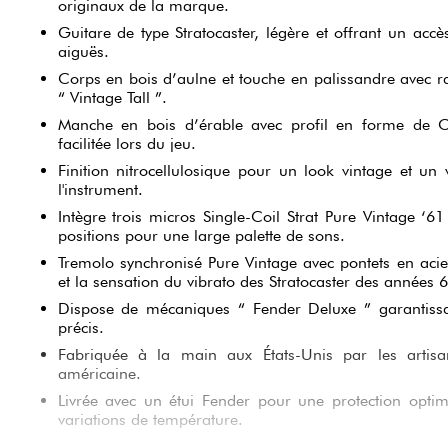
originaux de la marque.
Guitare de type Stratocaster, légère et offrant un accès
aiguës.
Corps en bois d’aulne et touche en palissandre avec rad
“ Vintage Tall ”.
Manche en bois d’érable avec profil en forme de 
facilitée lors du jeu.
Finition nitrocellulosique pour un look vintage et un v
l'instrument.
Intègre trois micros Single-Coil Strat Pure Vintage ‘
positions pour une large palette de sons.
Tremolo synchronisé Pure Vintage avec pontets en acie
et la sensation du vibrato des Stratocaster des années 6
Dispose de mécaniques “ Fender Deluxe ” garantissa
précis.
Fabriquée à la main aux États-Unis par les artis
américaine.
Livrée avec un étui Fender pour une protection optim
variations de température.