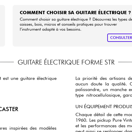
COMMENT CHOISIR SA GUITARE ÉLECTRIQUE ?
Comment choisir sa guitare électrique ? Découvrez les types d
caisses, bois, micros et conseils pratiques pour trouver
l’instrument adapté à vos besoins.
CONSULTE
GUITARE ÉLECTRIQUE FORME STR
 est une guitare électrique
La priorité des artisans d
aucun doute la qualité. 
palissandre, un manche en
type nitrocellulosique, ga
UN ÉQUIPEMENT PRODUI
CASTER
Chaque détail de cette mo
1960. Les pickup Pure Vint
et les performances des m
res inspirées des modèles
peut ainsi se replonger dan