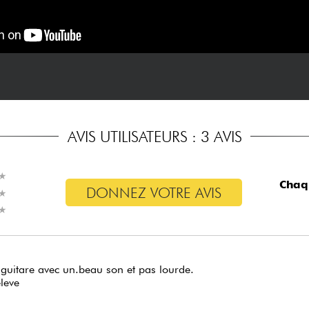
AVIS UTILISATEURS : 3 AVIS
★
★
Chaq
DONNEZ VOTRE AVIS
★
★
★
★
 guitare avec un.beau son et pas lourde.
eleve