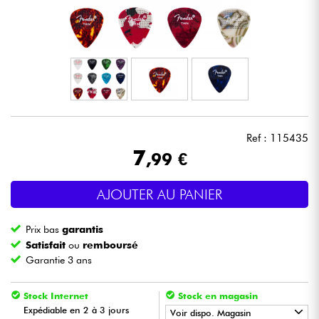
Casques
Micros & HF
DJ
Sono
Ref : 115435
7
,99 €
Eclairage
AJOUTER AU PANIER
Batteries & Percu
Prix bas
garantis
Vents
Satisfait
ou
remboursé
Garantie 3 ans
Violons & Quatuor
Stock Internet
Stock en magasin
Expédiable en 2 à 3 jours
Voir dispo. Magasin
Eveil Musical