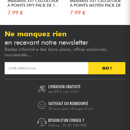
Médiators 351 CELLULOÏDE
Mediators 351 CELLULOÏDE
À POINTS HVY PACK DE 1...
À POINTS MOYEN PACK DE
...
7.99 €
7.99 €
Ne manquez rien
en recevant notre newsletter
Restez informé·e des bons plans, offres exclusives,
nouveautés...
GO !
LIVRAISON GRATUITE
dès 89 €
(voir CGV)
SATISFAIT OU REMBOURSÉ
30 jours pour changer d’avis
BESOIN D’UN CONSEIL ?
Hotline :
01 81 930 900