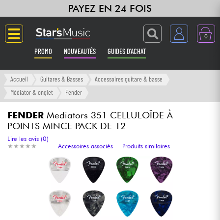
PAYEZ EN 24 FOIS
0
PROMO
NOUVEAUTÉS
GUIDES D'ACHAT
Langue
Accueil
Guitares & Basses
Accessoires guitare & basse
Médiator & onglet
Fender
Guitares & Basses
FENDER
Mediators 351 CELLULOÏDE À
POINTS MINCE PACK DE 12
Amplis & Effets
Lire les avis (0)
★
★
★
★
★
★
★
★
★
★
Accessoires associés
Produits similaires
Claviers & Pianos
Synthés & Sampleurs
Home Studio