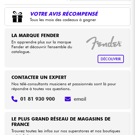
•
Star
'
S
Music
BORDEAUX
VOTRE AVIS RÉCOMPENSÉ
Câbles & Access.
Tous les mois des cadeaux à gagner
•
Star
'
S
Music
BRUGES
HiFi
•
LA MARQUE FENDER
Star
'
S
Music
LILLE
En apprendre plus sur la marque
Packs
Fender et découvrir l'ensemble du
•
Star
'
S
Music
LYON
catalogue.
DÉCOUVRIR
Voir nos marques
•
Star
'
S
Music
PARIS
CONTACTER UN EXPERT
Nos télé-consultants musiciens et passionnés sont là pour
répondre à toutes vos questions.
01 81 930 900
email
LE PLUS GRAND RÉSEAU DE MAGASINS DE
FRANCE
Trouvez toutes les infos sur nos superstores et nos boutiques