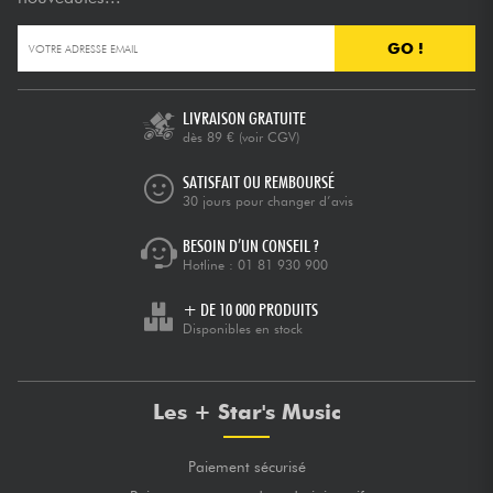
GO !
LIVRAISON GRATUITE
dès 89 €
(voir CGV)
SATISFAIT OU REMBOURSÉ
30 jours pour changer d’avis
BESOIN D’UN CONSEIL ?
Hotline :
01 81 930 900
+ DE 10 000 PRODUITS
Disponibles en stock
Les + Star's Music
Paiement sécurisé