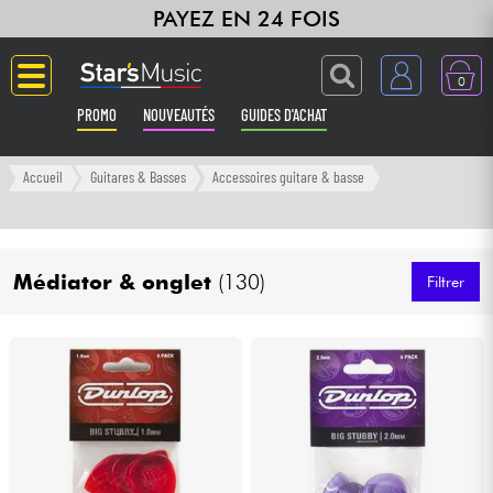
PAYEZ EN 24 FOIS
0
PROMO
NOUVEAUTÉS
GUIDES D'ACHAT
Langue
Accueil
Guitares & Basses
Accessoires guitare & basse
Guitares & Basses
Médiator & onglet
(130)
Amplis & Effets
Filtrer
Claviers & Pianos
Synthés & Sampleurs
Home Studio