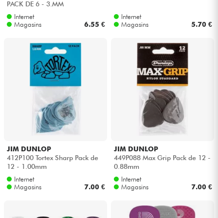
PACK DE 6 - 3.MM
Internet
Internet
Câbles & Access.
Magasins
6.55 €
Magasins
5.70 €
HiFi
Packs
Voir nos marques
JIM DUNLOP
JIM DUNLOP
412P100 Tortex Sharp Pack de
449P088 Max Grip Pack de 12 -
12 - 1.00mm
0.88mm
Internet
Internet
Magasins
7.00 €
Magasins
7.00 €