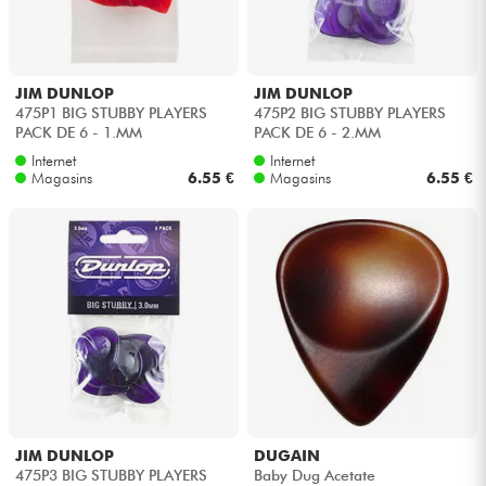
Casques
Micros & HF
JIM DUNLOP
JIM DUNLOP
475P1 BIG STUBBY PLAYERS
475P2 BIG STUBBY PLAYERS
PACK DE 6 - 1.MM
PACK DE 6 - 2.MM
DJ
Internet
Internet
Magasins
6.55 €
Magasins
6.55 €
Sono
Eclairage
Batteries & Percu
Vents
Violons & Quatuor
JIM DUNLOP
DUGAIN
475P3 BIG STUBBY PLAYERS
Baby Dug Acetate
Eveil Musical