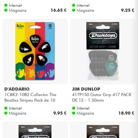
0.73MM
Internet
Internet
Magasins
16.65 €
Magasins
9.25 €
D'ADDARIO
JIM DUNLOP
1CBK2-10B2 Collector The
417P150 Gator Grip 417 PACK
Beatles Stripes Pack de 10
DE 12 - 1.50mm
Internet
Internet
Magasins
9.95 €
Magasins
18.90 €