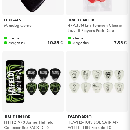
DUGAIN
JIM DUNLOP
Minidug Corne
47PEJ3N Eric Johnson Classic
Jazz III Player's Pack De 6 -
1.38MM
Internet
Internet
Magasins
10.85 €
Magasins
7.95 €
JIM DUNLOP
D'ADDARIO
PH112T973 James Hetfield
1CWH2-10JS JOE SATRIANI
Collector Box PACK DE 6 -
WHITE THIN Pack de 10