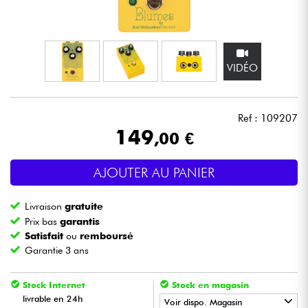
Casques
Micros & HF
VIDÉO
DJ
Ref : 109207
Sono
149
,00 €
Eclairage
AJOUTER AU PANIER
Batteries & Percu
Livraison
gratuite
Prix bas
garantis
Vents
Satisfait
ou
remboursé
Garantie 3 ans
Violons & Quatuor
Stock Internet
Stock en magasin
livrable en 24h
Voir dispo. Magasin
Eveil Musical