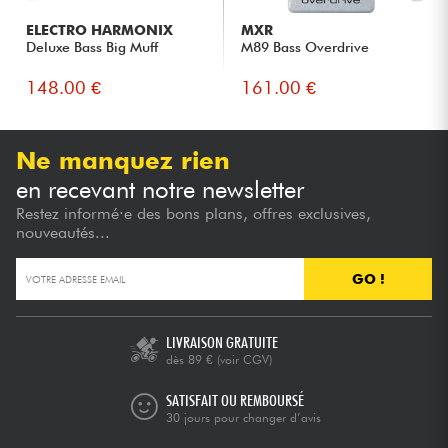
ELECTRO HARMONIX
MXR
Deluxe Bass Big Muff
M89 Bass Overdrive
148.00 €
161.00 €
Ne manquez rien
en recevant notre newsletter
Restez informé·e des bons plans, offres exclusives,
nouveautés...
GO !
LIVRAISON GRATUITE
dès 89 €
(voir CGV)
SATISFAIT OU REMBOURSÉ
30 jours pour changer d’avis