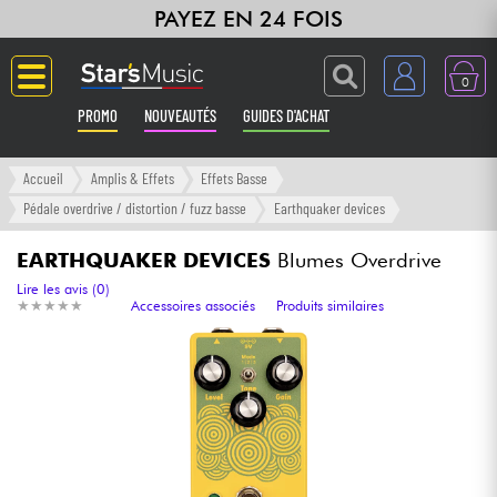
PAYEZ EN 24 FOIS
0
PROMO
NOUVEAUTÉS
GUIDES D'ACHAT
Langue
Accueil
Amplis & Effets
Effets Basse
Pédale overdrive / distortion / fuzz basse
Earthquaker devices
Guitares & Basses
EARTHQUAKER DEVICES
Blumes Overdrive
Amplis & Effets
Lire les avis (0)
★
★
★
★
★
★
★
★
★
★
Accessoires associés
Produits similaires
Claviers & Pianos
Synthés & Sampleurs
Home Studio