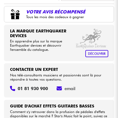
•
LA PÉDALE BY
Star
'
S
Music
VOTRE AVIS RÉCOMPENSÉ
Câbles & Access.
Tous les mois des cadeaux à gagner
•
Star
'
S
Music
BORDEAUX
HiFi
•
LA MARQUE EARTHQUAKER
Star
'
S
Music
BRUXELLES
DEVICES
Packs
En apprendre plus sur la marque
•
Star
'
S
Music
LYON
Earthquaker devices et découvrir
l'ensemble du catalogue.
Voir nos marques
•
DÉCOUVRIR
Star
'
S
Music
PARIS
•
Star
'
S
Music
TOULOUSE
CONTACTER UN EXPERT
Nos télé-consultants musiciens et passionnés sont là pour
répondre à toutes vos questions.
01 81 930 900
email
GUIDE D'ACHAT EFFETS GUITARES BASSES
Comment s'y retrouver dans la profusion de pédales d'effets
disponibles sur le marché ? Star's Music fait le point, suivez ce