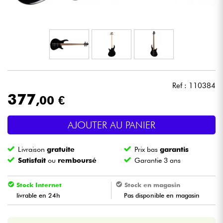
Casques
Micros & HF
DJ
Ref : 110384
Sono
377
,00 €
Eclairage
AJOUTER AU PANIER
Batteries & Percu
Livraison
gratuite
Prix bas
garantis
Satisfait
ou
remboursé
Garantie 3 ans
Vents
Stock Internet
Stock en magasin
Violons & Quatuor
livrable en 24h
Pas disponible en magasin
Eveil Musical