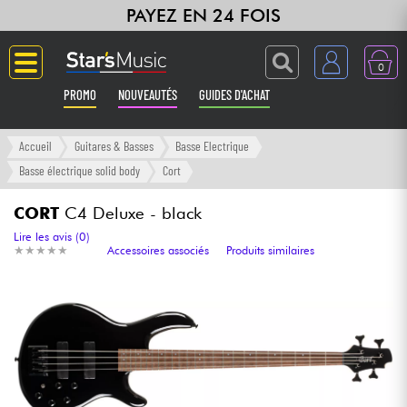
PAYEZ EN 24 FOIS
0
PROMO
NOUVEAUTÉS
GUIDES D'ACHAT
Langue
Accueil
Guitares & Basses
Basse Electrique
Basse électrique solid body
Cort
Guitares & Basses
CORT
C4 Deluxe - black
Amplis & Effets
Lire les avis (0)
★
★
★
★
★
★
★
★
★
★
Accessoires associés
Produits similaires
Claviers & Pianos
Synthés & Sampleurs
Home Studio