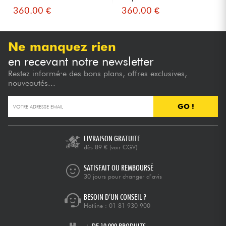
360.00 €
360.00 €
Ne manquez rien
en recevant notre newsletter
Restez informé·e des bons plans, offres exclusives,
nouveautés...
GO !
LIVRAISON GRATUITE
dès 89 €
(voir CGV)
SATISFAIT OU REMBOURSÉ
30 jours pour changer d’avis
BESOIN D’UN CONSEIL ?
Hotline :
01 81 930 900