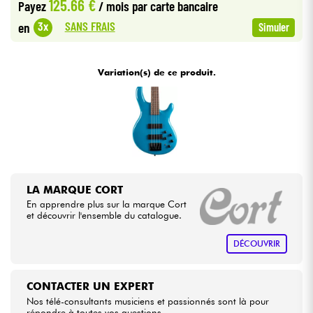
125.66 €
Payez
/ mois
par carte bancaire
SANS FRAIS
3x
en
Simuler
Câbles & Access.
HiFi
Variation(s) de ce produit.
Packs
Voir nos marques
LA MARQUE CORT
En apprendre plus sur la marque Cort
et découvrir l'ensemble du catalogue.
DÉCOUVRIR
CONTACTER UN EXPERT
Nos télé-consultants musiciens et passionnés sont là pour
répondre à toutes vos questions.