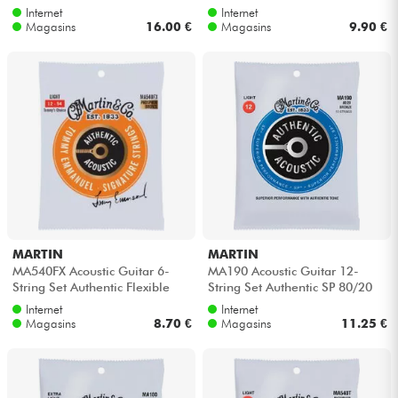
2.0 80/20 Bronze 11-52 - Jeu
11.5-47 - Jeu de 6 cordes
Internet
Internet
de ...
Magasins
16.00 €
Magasins
9.90 €
Câbles & Access.
HiFi
Packs
Voir nos marques
MARTIN
MARTIN
MA540FX Acoustic Guitar 6-
MA190 Acoustic Guitar 12-
String Set Authentic Flexible
String Set Authentic SP 80/20
Core Phosphor Bronze 12-54 -
Bronze 6-String Set Authentic
Internet
Internet
Je...
SP...
Magasins
8.70 €
Magasins
11.25 €