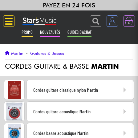
PAYEZ EN 24 FOIS
0
PROMO
NOUVEAUTÉS
GUIDES D'ACHAT
Langue
Martin
•
Guitares & Basses
Guitares & Basses
CORDES GUITARE & BASSE
MARTIN
Amplis & Effets
Cordes guitare classique nylon
Martin
Claviers & Pianos
Cordes guitare acoustique
Martin
Synthés & Sampleurs
Home Studio
Cordes basse acoustique
Martin