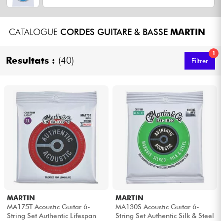
Casques
CATALOGUE
CORDES GUITARE & BASSE
MARTIN
Micros & HF
1
Resultats :
(40)
Filtrer
DJ
Sono
Eclairage
Batteries & Percu
Vents
Violons & Quatuor
MARTIN
MARTIN
MA175T Acoustic Guitar 6-
MA130S Acoustic Guitar 6-
String Set Authentic Lifespan
String Set Authentic Silk & Steel
Eveil Musical