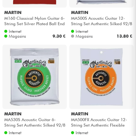
MARTIN
MARTIN
M160 Classical Nylon Guitar 6-
MA500S Acoustic Guitar 12-
String Set Silver Plated Ball End
String Set Authentic Silked 92/8
Hard Tension
Phosphor Bronze 10-47 - Jeu ...
Internet
Internet
Magasins
9.30 €
Magasins
13.80 €
MARTIN
MARTIN
MA530S Acoustic Guitar 6-
MA500FX Acoustic Guitar 12-
String Set Authentic Silked 92/8
String Set Authentic Flexible
Phosphor Bronze 10-47 - Jeu
Core Phosphor Bronze 10-54 -
Internet
Internet
d...
J...