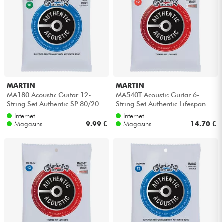
MARTIN
MARTIN
MA180 Acoustic Guitar 12-
MA540T Acoustic Guitar 6-
String Set Authentic SP 80/20
String Set Authentic Lifespan
Bronze 10-47 - Jeu de 12
2.0 92/8 Phosphor Bronze 12-
Internet
Internet
cordes
54 -...
Magasins
9.99 €
Magasins
14.70 €