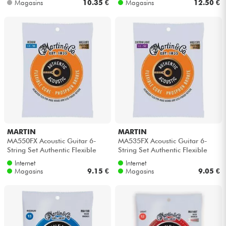
Magasins
10.35 €
Magasins
12.50 €
MARTIN
MARTIN
MA550FX Acoustic Guitar 6-
MA535FX Acoustic Guitar 6-
String Set Authentic Flexible
String Set Authentic Flexible
Core Phosphor Bronze 13-56 -
Core Phosphor Bronze 11-52 -
Internet
Internet
Je...
Je...
Magasins
9.15 €
Magasins
9.05 €