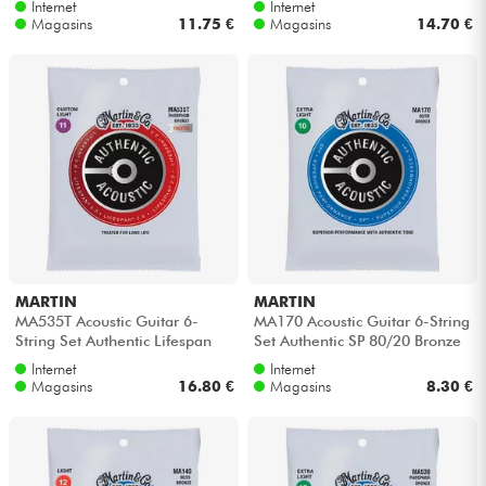
Internet
Internet
SP...
47 -...
Magasins
11.75 €
Magasins
14.70 €
MARTIN
MARTIN
MA535T Acoustic Guitar 6-
MA170 Acoustic Guitar 6-String
String Set Authentic Lifespan
Set Authentic SP 80/20 Bronze
2.0 Phosphor Bronze 11-52 -
10-47 - Jeu de 6 cordes
Internet
Internet
Jeu ...
Magasins
16.80 €
Magasins
8.30 €