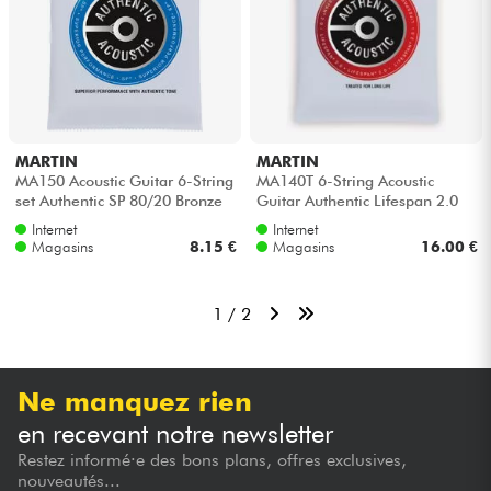
MARTIN
MARTIN
MA150 Acoustic Guitar 6-String
MA140T 6-String Acoustic
set Authentic SP 80/20 Bronze
Guitar Authentic Lifespan 2.0
6-String Set Authentic SP ...
80/20 Bronze 12-54 - Jeu de 6
Internet
Internet
co...
Magasins
8.15 €
Magasins
16.00 €
1 / 2
Ne manquez rien
en recevant notre newsletter
Restez informé·e des bons plans, offres exclusives,
nouveautés...