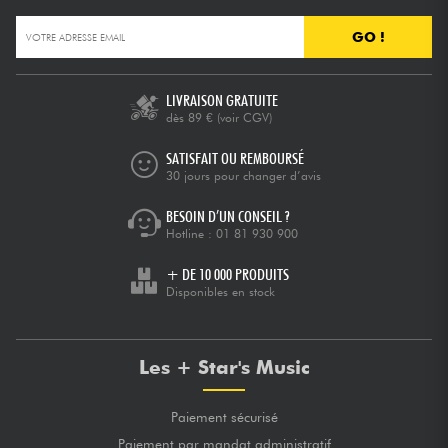
GO !
LIVRAISON GRATUITE
dès 89 €
(voir CGV)
SATISFAIT OU REMBOURSÉ
30 jours pour changer d’avis
BESOIN D’UN CONSEIL ?
Hotline :
01 81 930 900
+ DE 10 000 PRODUITS
Disponibles en stock
Les + Star's Music
Paiement sécurisé
Paiement par mandat administratif