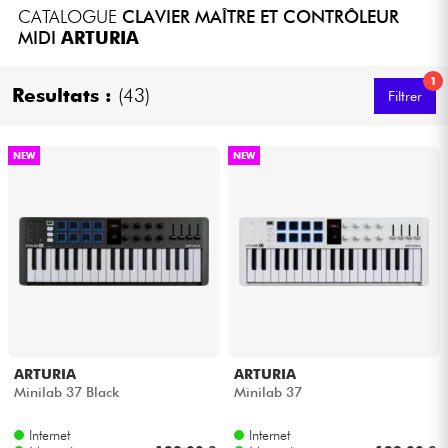
CATALOGUE
CLAVIER MAÎTRE ET CONTRÔLEUR
Casques
MIDI
ARTURIA
Micros & HF
1
Resultats :
(43)
Filtrer
DJ
NEW
NEW
Sono
Eclairage
Batteries & Percu
Vents
ARTURIA
ARTURIA
Violons & Quatuor
Minilab 37 Black
Minilab 37
Internet
Internet
Eveil Musical