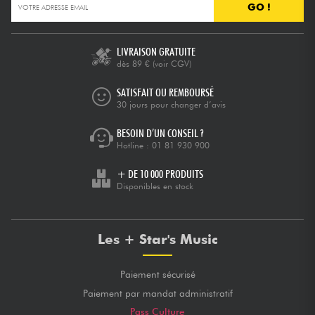
GO !
LIVRAISON GRATUITE
dès 89 €
(voir CGV)
SATISFAIT OU REMBOURSÉ
30 jours pour changer d’avis
BESOIN D’UN CONSEIL ?
Hotline :
01 81 930 900
+ DE 10 000 PRODUITS
Disponibles en stock
Les + Star's Music
Paiement sécurisé
Paiement par mandat administratif
Pass Culture