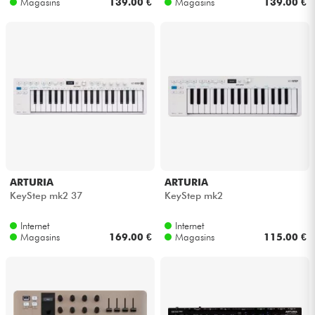
Magasins
139.00 €
Magasins
139.00 €
Câbles & Access.
HiFi
Packs
Voir nos marques
ARTURIA
ARTURIA
KeyStep mk2 37
KeyStep mk2
Internet
Internet
Magasins
169.00 €
Magasins
115.00 €