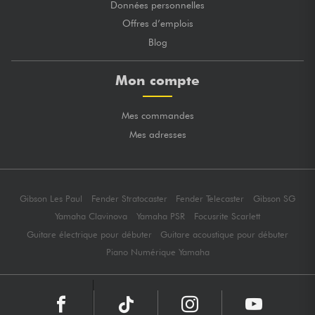
Données personnelles
Offres d’emplois
Blog
Mon compte
Mes commandes
Mes adresses
Gibson Les Paul
Fender Stratocaster
Fender Telecaster
Gibson SG
Yamaha Clavinova
Yamaha PSR
Focusrite Scarlett
Guitare électrique pour débuter
Guitare acoustique pour débuter
Piano Numérique Yamaha