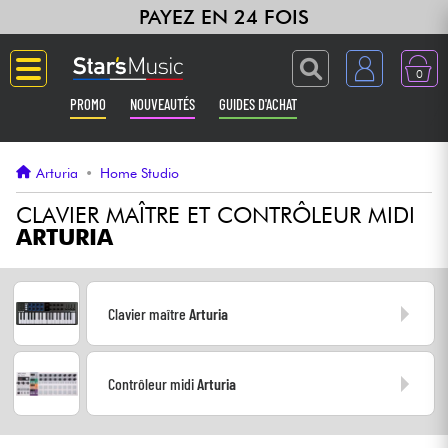
PAYEZ EN 24 FOIS
0
PROMO
NOUVEAUTÉS
GUIDES D'ACHAT
Langue
Arturia
•
Home Studio
Guitares & Basses
CLAVIER MAÎTRE ET CONTRÔLEUR MIDI
ARTURIA
Amplis & Effets
Claviers & Pianos
Clavier maître
Arturia
Synthés & Sampleurs
Contrôleur midi
Arturia
Home Studio