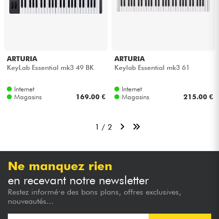
ARTURIA
ARTURIA
KeyLab Essential mk3 49 BK
Keylab Essential mk3 61
Internet
Internet
Magasins
169.00 €
Magasins
215.00 €
1 / 2
Ne manquez rien
en recevant notre newsletter
Restez informé·e des bons plans, offres exclusives,
nouveautés...