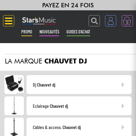
PAYEZ EN 24 FOIS
0
PROMO
NOUVEAUTÉS
GUIDES D'ACHAT
Langue
LA MARQUE
CHAUVET DJ
Guitares & Basses
Amplis & Effets
Dj
Chauvet dj
Claviers & Pianos
Eclairage
Chauvet dj
Synthés & Sampleurs
Home Studio
Câbles & access.
Chauvet dj