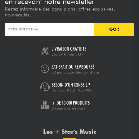
en recevant notre newsletter
Restez informé·e des bons plans, offres exclusives,
nouveautés...
GO !
LIVRAISON GRATUITE
dès 89 €
(voir CGV)
SATISFAIT OU REMBOURSÉ
30 jours pour changer d’avis
BESOIN D’UN CONSEIL ?
Hotline :
01 81 930 900
+ DE 10 000 PRODUITS
Disponibles en stock
Les + Star's Music