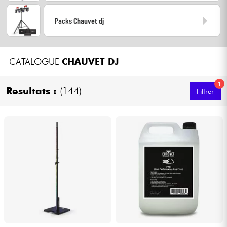
Casques
Packs
Chauvet dj
Micros & HF
CATALOGUE
CHAUVET DJ
DJ
1
Resultats :
(144)
Sono
Filtrer
Eclairage
Batteries & Percu
Vents
Violons & Quatuor
Eveil Musical