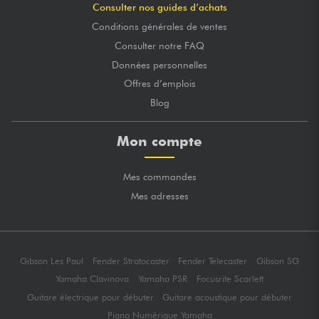
Consulter nos guides d’achats
Conditions générales de ventes
Consulter notre FAQ
Données personnelles
Offres d’emplois
Blog
Mon compte
Mes commandes
Mes adresses
Gibson Les Paul
Fender Stratocaster
Fender Telecaster
Gibson SG
Yamaha Clavinova
Yamaha PSR
Focusrite Scarlett
Guitare électrique pour débuter
Guitare acoustique pour débuter
Piano Numérique Yamaha