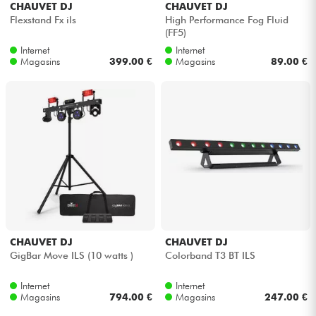
CHAUVET DJ
CHAUVET DJ
Flexstand Fx ils
High Performance Fog Fluid
(FF5)
Câbles & Access.
Internet
Internet
Magasins
399.00 €
Magasins
89.00 €
HiFi
Packs
Voir nos marques
CHAUVET DJ
CHAUVET DJ
GigBar Move ILS (10 watts )
Colorband T3 BT ILS
Internet
Internet
Magasins
794.00 €
Magasins
247.00 €