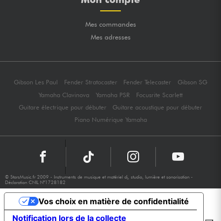
Mes commandes
Mes adresses
Gibson Les Paul
Fender Stratocaster
Fender Telecaster
Gibson SG
Yamaha Clavinova
Yamaha PSR
Focusrite Scarlett
Guitare électrique pour débuter
Guitare acoustique pour débuter
Piano Numérique Yamaha
© StarsMusic.fr 2009 - Instruments de musique et matériel dj, studio, lumière et sonorisation -
Déclaration CNIL N°1728182
Vos choix en matière de confidentialité
Notification lors de la collecte