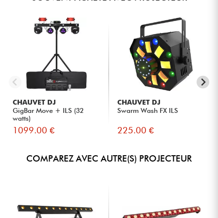
Le système est conçu pour être monté et démonté sans
nécessiter d’outils. C’est un gain de temps précieux pour les
DJs et techniciens qui enchaînent les prestations.
CHAUVET DJ
CHAUVET DJ
GigBar Move + ILS (32
Swarm Wash FX ILS
watts)
1099.00 €
225.00 €
COMPAREZ AVEC AUTRE(S) PROJECTEUR