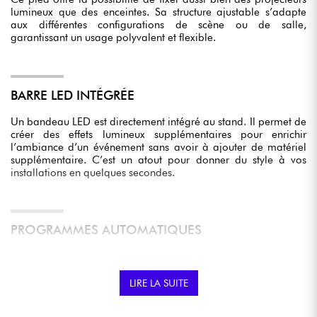
lumineux que des enceintes. Sa structure ajustable s’adapte
aux différentes configurations de scène ou de salle,
garantissant un usage polyvalent et flexible.
BARRE LED INTÉGRÉE
Un bandeau LED est directement intégré au stand. Il permet de
créer des effets lumineux supplémentaires pour enrichir
l’ambiance d’un événement sans avoir à ajouter de matériel
supplémentaire. C’est un atout pour donner du style à vos
installations en quelques secondes.
PROGRAMMES AUTOMATIQUES
Le produit dispose de programmes internes qui s’adaptent
automatiquement à la hauteur choisie. Vous n’avez pas besoin
de réglages complexes : l’installation gagne en simplicité et en
LIRE LA SUITE
efficacité.