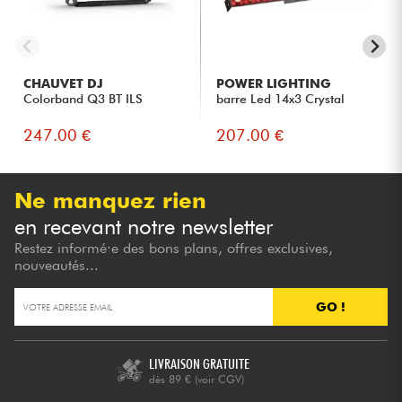
CHAUVET DJ
POWER LIGHTING
Colorband Q3 BT ILS
barre Led 14x3 Crystal
247.00 €
207.00 €
Ne manquez rien
en recevant notre newsletter
Restez informé·e des bons plans, offres exclusives,
nouveautés...
GO !
LIVRAISON GRATUITE
dès 89 €
(voir CGV)