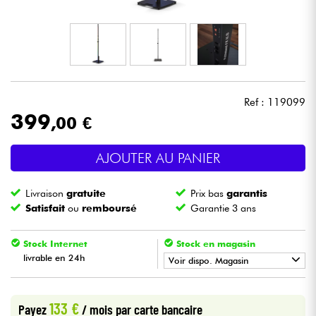
Casques
Micros & HF
DJ
Ref : 119099
399
,00 €
Sono
AJOUTER AU PANIER
Eclairage
Livraison
gratuite
Prix bas
garantis
Batteries & Percu
Satisfait
ou
remboursé
Garantie 3 ans
Vents
Stock Internet
Stock en magasin
livrable en 24h
Voir dispo. Magasin
Violons & Quatuor
•
Star
'
S
Music
BORDEAUX
133 €
Payez
/ mois
par carte bancaire
Eveil Musical