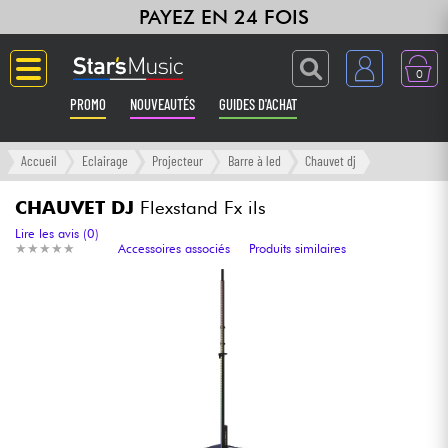
PAYEZ EN 24 FOIS
0
PROMO
NOUVEAUTÉS
GUIDES D'ACHAT
Langue
Accueil
Eclairage
Projecteur
Barre à led
Chauvet dj
Guitares & Basses
CHAUVET DJ
Flexstand Fx ils
Lire les avis (0)
★
★
★
★
★
★
★
★
★
★
Accessoires associés
Produits similaires
Amplis & Effets
Claviers & Pianos
Synthés & Sampleurs
Home Studio