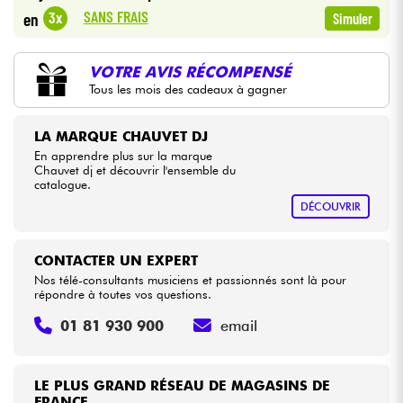
•
Star
'
S
Music
LILLE
SANS FRAIS
3x
en
Simuler
•
Câbles & Access.
Star
'
S
Music
LYON
VOTRE AVIS RÉCOMPENSÉ
•
Star
'
S
Music
TOULOUSE
Tous les mois des cadeaux à gagner
HiFi
LA MARQUE CHAUVET DJ
Packs
En apprendre plus sur la marque
Chauvet dj et découvrir l'ensemble du
Voir nos marques
catalogue.
DÉCOUVRIR
CONTACTER UN EXPERT
Nos télé-consultants musiciens et passionnés sont là pour
répondre à toutes vos questions.
01 81 930 900
email
LE PLUS GRAND RÉSEAU DE MAGASINS DE
FRANCE