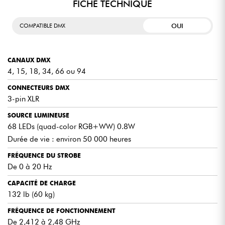
FICHE TECHNIQUE
RÉCEPTEUR RF INTÉGRÉ
OUI
COMPATIBLE DMX
Le récepteur RF intégré est compatible avec les
télécommandes RFC et RFC-XL (vendues séparément). Vous
CANAUX DMX
pouvez ainsi piloter vos effets lumineux à distance, ce qui
facilite le contrôle en plein événement sans devoir manipuler
4, 15, 18, 34, 66 ou 94
directement le stand..
CONNECTEURS DMX
3-pin XLR
SOURCE LUMINEUSE
COMPATIBILITÉ ILS
68 LEDs (quad-color RGB+WW) 0.8W
Durée de vie : environ 50 000 heures
Le pied est compatible avec l’écosystème ILS, un système
intelligent d’éclairage synchronisé. Avec une clé D-Fi USB
FRÉQUENCE DU STROBE
(vendue séparément), vous pouvez coordonner plusieurs
appareils pour créer un show cohérent et automatisé.
De 0 à 20 Hz
CAPACITÉ DE CHARGE
132 lb (60 kg)
DIFFÉRENTS DIAMÈTRES DE TUBES
FRÉQUENCE DE FONCTIONNEMENT
De 2,412 à 2,48 GHz